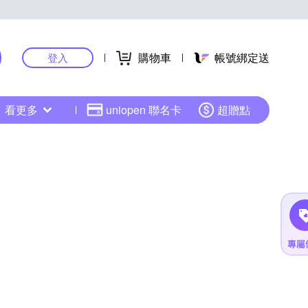
購物車
帳號綁定送
登入
看更多
uniopen 聯名卡
超贈點