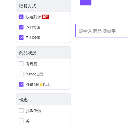
取貨方式
快速到貨
7-11常溫
7-11冷凍
商品狀況
有現貨
Yahoo自營
評價4顆
以上
優惠
挑戰低價
券