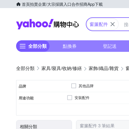
首頁
拍賣
企業/大宗採購入口
合作招商
App下載
Yahoo購物中心
窗簾配件
全部分類
點換券
登記送
家具/寢具/收納/修繕
家飾/織品/雜貨
其他品牌
品牌
安裝配件
用途功能
品牌名稱
掛勾
居家掛飾
種類
窗簾配件 3 筆結果
相關分類