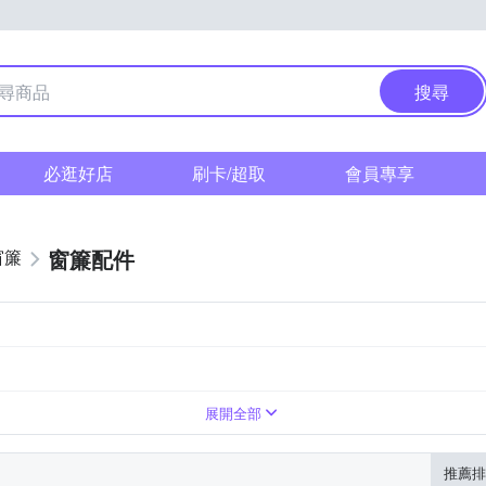
搜尋
必逛好店
刷卡/超取
會員專享
窗簾配件
窗簾
展開全部
推薦排