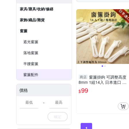
家具/寢具/收納/修繕
家飾/織品/雜貨
窗簾
遮光窗簾
落地窗簾
半腰窗簾
窗簾配件
窗簾掛鉤 可調整高度
商店
8mm 1組14入 日本進口 專
利設計
99
價格
$
-
確定
1