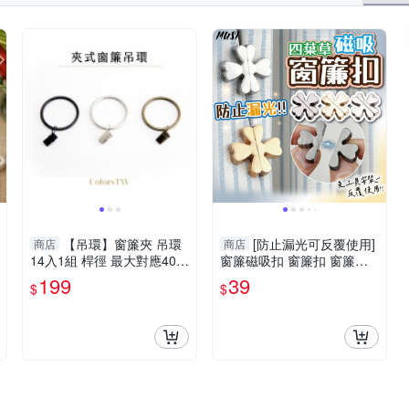
【吊環】窗簾夾 吊環
[防止漏光可反覆使用]
商店
商店
14入1組 桿徑 最大對應40m
窗簾磁吸扣 窗簾扣 窗簾固
m 配件 鱷魚夾 五金用品
定扣
199
39
$
$