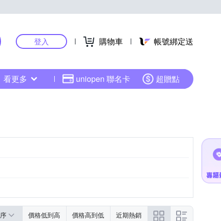
購物車
帳號綁定送
登入
看更多
uniopen 聯名卡
超贈點
序
價格低到高
價格高到低
近期熱銷