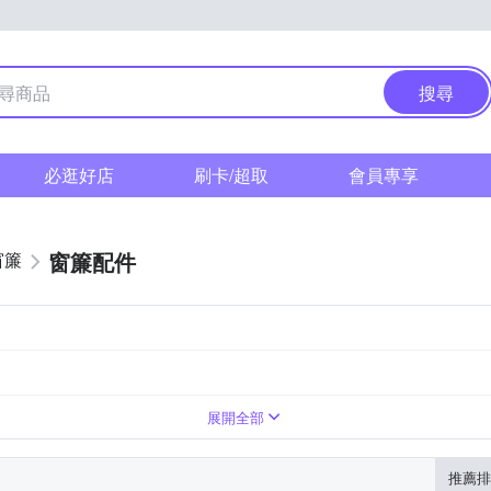
搜尋
必逛好店
刷卡/超取
會員專享
窗簾配件
窗簾
展開全部
推薦排