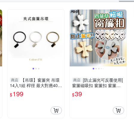
【吊環】窗簾夾 吊環
[防止漏光可反覆使用]
商店
商店
14入1組 桿徑 最大對應40m
窗簾磁吸扣 窗簾扣 窗簾固
m 配件 鱷魚夾 五金用品
定扣
199
39
$
$