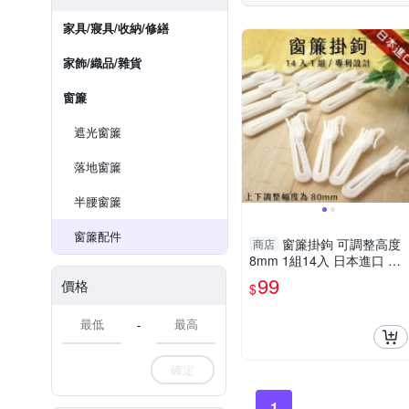
家具/寢具/收納/修繕
家飾/織品/雜貨
窗簾
遮光窗簾
落地窗簾
半腰窗簾
窗簾配件
窗簾掛鉤 可調整高度
商店
8mm 1組14入 日本進口 專
利設計
99
價格
$
-
確定
1