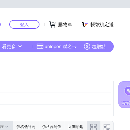
購物車
帳號綁定送
登入
看更多
uniopen 聯名卡
超贈點
序
價格低到高
價格高到低
近期熱銷