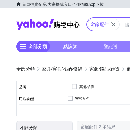
首頁
拍賣
企業/大宗採購入口
合作招商
App下載
Yahoo購物中心
窗簾配件
全部分類
點換券
登記送
家具/寢具/收納/修繕
家飾/織品/雜貨
其他品牌
品牌
安裝配件
用途功能
品牌名稱
掛勾
居家掛飾
種類
窗簾配件 3 筆結果
相關分類