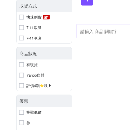
取貨方式
快速到貨
7-11常溫
7-11冷凍
商品狀況
有現貨
Yahoo自營
評價4顆
以上
優惠
挑戰低價
券