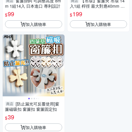
窗簾掛鉤 可調整高度 8m
【吊環】窗簾夾 吊環 14
商店
商店
m 1組14入 日本進口 專利設計
入1組 桿徑 最大對應40mm 配
件 鱷魚夾 五金用品
99
199
$
$
加入購物車
加入購物車
[防止漏光可反覆使用]窗
商店
簾磁吸扣 窗簾扣 窗簾固定扣
39
$
加入購物車