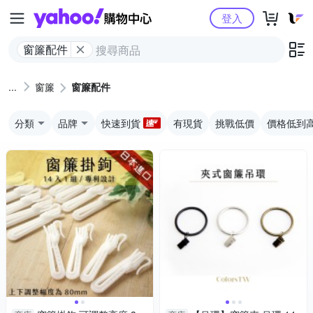
Yahoo購物中心
登入
窗簾配件
窗簾
窗簾配件
分類
品牌
快速到貨
有現貨
挑戰低價
價格低到