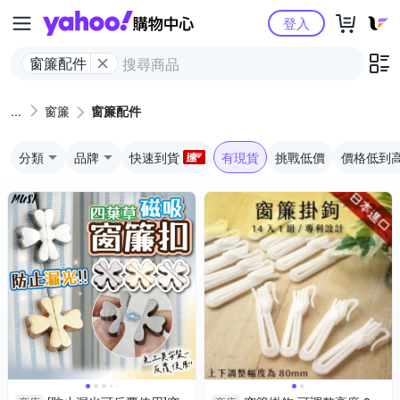
Yahoo購物中心
登入
窗簾配件
窗簾
窗簾配件
分類
品牌
快速到貨
有現貨
挑戰低價
價格低到