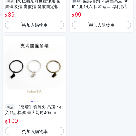
[防止漏光可反覆使用]窗
窗簾掛鉤 可調整高度 8m
商店
商店
簾磁吸扣 窗簾扣 窗簾固定扣
m 1組14入 日本進口 專利設計
39
99
$
$
加入購物車
加入購物車
【吊環】窗簾夾 吊環 14
商店
入1組 桿徑 最大對應40mm 配
件 鱷魚夾 五金用品
199
$
加入購物車