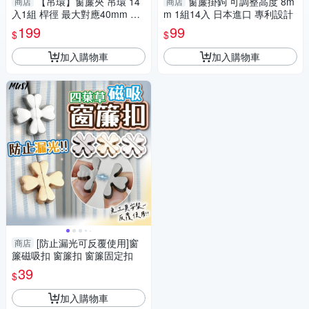
【吊環】窗簾夾 吊環 14
窗簾掛鉤 可調整高度 8m
商店
商店
入1組 桿徑 最大對應40mm 配
m 1組14入 日本進口 專利設計
件 鱷魚夾 五金用品
199
99
$
$
加入購物車
加入購物車
[防止漏光可反覆使用]窗
商店
簾磁吸扣 窗簾扣 窗簾固定扣
39
$
加入購物車