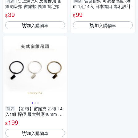
[防止漏光可反覆使用]窗
窗簾掛鉤 可調整高度 8m
商店
商店
簾磁吸扣 窗簾扣 窗簾固定扣
m 1組14入 日本進口 專利設計
39
99
$
$
加入購物車
加入購物車
【吊環】窗簾夾 吊環 14
商店
入1組 桿徑 最大對應40mm 配
件 鱷魚夾 五金用品
199
$
加入購物車