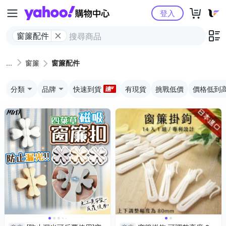
Yahoo購物中心
登入
窗簾配件
窗簾
窗簾配件
分類
品牌
快速到貨
有現貨
挑戰低價
價格低到