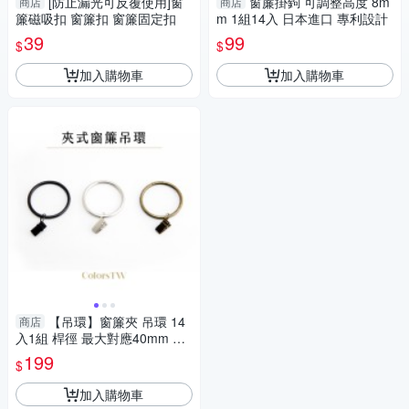
[防止漏光可反覆使用]窗
窗簾掛鉤 可調整高度 8m
商店
商店
簾磁吸扣 窗簾扣 窗簾固定扣
m 1組14入 日本進口 專利設計
39
99
$
$
加入購物車
加入購物車
【吊環】窗簾夾 吊環 14
商店
入1組 桿徑 最大對應40mm 配
件 鱷魚夾 五金用品
199
$
加入購物車