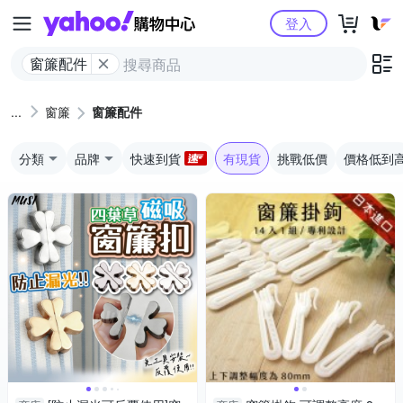
Yahoo購物中心
登入
窗簾配件
窗簾
窗簾配件
分類
品牌
快速到貨
有現貨
挑戰低價
價格低到