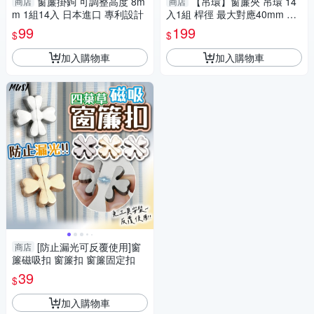
窗簾掛鉤 可調整高度 8m
【吊環】窗簾夾 吊環 14
商店
商店
m 1組14入 日本進口 專利設計
入1組 桿徑 最大對應40mm 配
件 鱷魚夾 五金用品
99
199
$
$
加入購物車
加入購物車
[防止漏光可反覆使用]窗
商店
簾磁吸扣 窗簾扣 窗簾固定扣
39
$
加入購物車