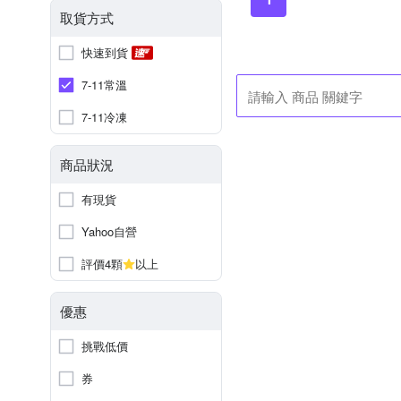
取貨方式
快速到貨
7-11常溫
7-11冷凍
商品狀況
有現貨
Yahoo自營
評價4顆
以上
優惠
挑戰低價
券