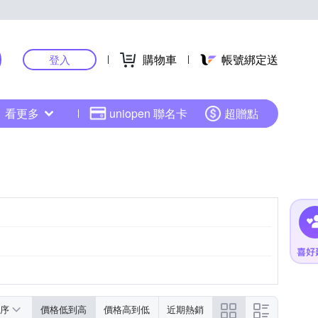
購物車
帳號綁定送
登入
看更多
uniopen 聯名卡
超贈點
序
價格低到高
價格高到低
近期熱銷