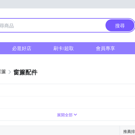
搜尋
必逛好店
刷卡/超取
會員專享
窗簾配件
窗簾
展開全部
推薦排