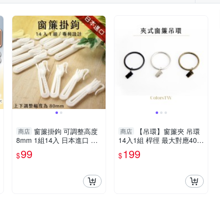
窗簾掛鉤 可調整高度
【吊環】窗簾夾 吊環
商店
商店
8mm 1組14入 日本進口 專
14入1組 桿徑 最大對應40m
利設計
m 配件 鱷魚夾 五金用品
99
199
$
$