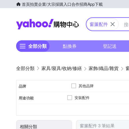
首頁
拍賣
企業/大宗採購入口
合作招商
App下載
Yahoo購物中心
窗簾配件
全部分類
點換券
登記送
家具/寢具/收納/修繕
家飾/織品/雜貨
其他品牌
品牌
安裝配件
用途功能
品牌名稱
掛勾
居家掛飾
種類
窗簾配件 3 筆結果
相關分類