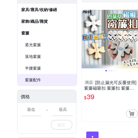
家具/寢具/收納/修繕
家飾/織品/雜貨
窗簾
遮光窗簾
落地窗簾
半腰窗簾
窗簾配件
[防止漏光可反覆使用]
商店
窗簾磁吸扣 窗簾扣 窗簾固
定扣
39
價格
$
-
確定
1