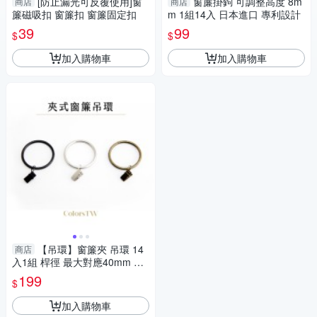
[防止漏光可反覆使用]窗
窗簾掛鉤 可調整高度 8m
商店
商店
簾磁吸扣 窗簾扣 窗簾固定扣
m 1組14入 日本進口 專利設計
39
99
$
$
加入購物車
加入購物車
【吊環】窗簾夾 吊環 14
商店
入1組 桿徑 最大對應40mm 配
件 鱷魚夾 五金用品
199
$
加入購物車