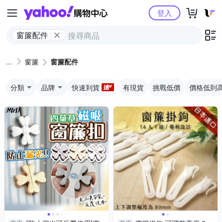
Yahoo購物中心
登入
窗簾配件
窗簾
窗簾配件
分類
品牌
快速到貨
有現貨
挑戰低價
價格低到