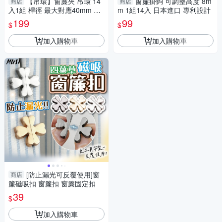
【吊環】窗簾夾 吊環 14
窗簾掛鉤 可調整高度 8m
商店
商店
入1組 桿徑 最大對應40mm 配
m 1組14入 日本進口 專利設計
件 鱷魚夾 五金用品
199
99
$
$
加入購物車
加入購物車
[防止漏光可反覆使用]窗
商店
簾磁吸扣 窗簾扣 窗簾固定扣
39
$
加入購物車