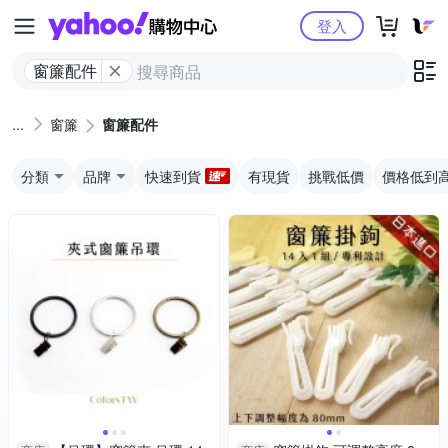
Yahoo購物中心
登入
窗簾配件
窗簾
窗簾配件
分類
品牌
快速到貨
有現貨
挑戰低價
價格低到