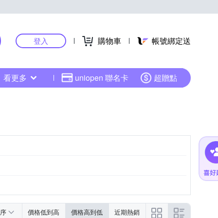
購物車
帳號綁定送
登入
看更多
uniopen 聯名卡
超贈點
序
價格低到高
價格高到低
近期熱銷