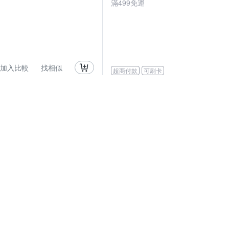
滿
499
免運
加入比較
找相似
超商付款
可刷卡