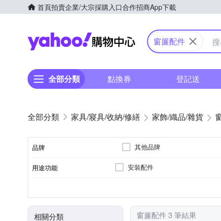
首頁
拍賣
企業/大宗採購入口
合作招商
App下載
Yahoo購物中心
窗簾配件
全部分類
點換券
登記送
家具/寢具/收納/修繕
家飾/織品/雜貨
其他品牌
品牌
安裝配件
用途功能
品牌名稱
掛勾
居家掛飾
種類
窗簾配件 3 筆結果
相關分類