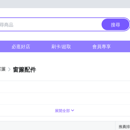
搜尋
必逛好店
刷卡/超取
會員專享
窗簾配件
窗簾
展開全部
推薦排