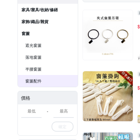
家具/寢具/收納/修繕
家飾/織品/雜貨
$
窗簾
遮光窗簾
落地窗簾
半腰窗簾
窗簾配件
$
價格
-
確定