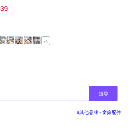
39
+5
搜尋
#其他品牌 - 窗簾配件