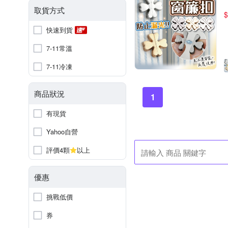
取貨方式
$
快速到貨
7-11常溫
7-11冷凍
商品狀況
1
有現貨
Yahoo自營
評價4顆
以上
優惠
挑戰低價
券