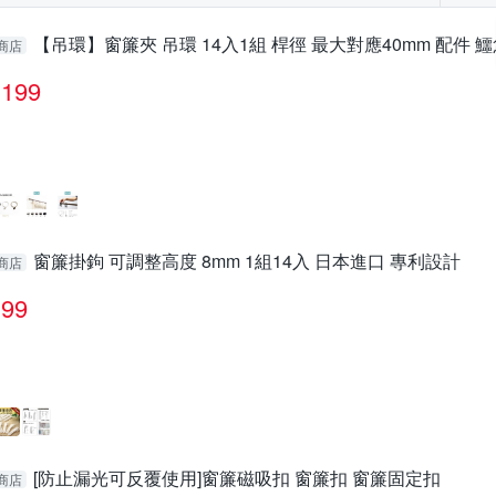
【吊環】窗簾夾 吊環 14入1組 桿徑 最大對應40mm 配件 
商店
199
窗簾掛鉤 可調整高度 8mm 1組14入 日本進口 專利設計
商店
99
[防止漏光可反覆使用]窗簾磁吸扣 窗簾扣 窗簾固定扣
商店