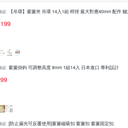
【吊環】窗簾夾 吊環 14入1組 桿徑 最大對應40mm 配件 
商店
199
窗簾掛鉤 可調整高度 8mm 1組14入 日本進口 專利設計
商店
99
[防止漏光可反覆使用]窗簾磁吸扣 窗簾扣 窗簾固定扣
商店