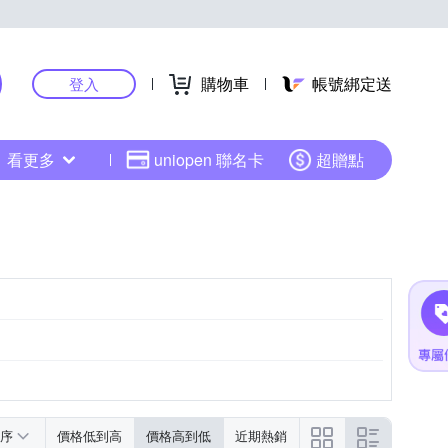
購物車
帳號綁定送
登入
看更多
uniopen 聯名卡
超贈點
序
價格低到高
價格高到低
近期熱銷