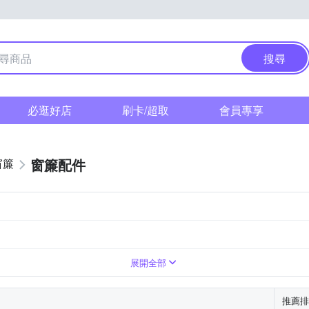
搜尋
必逛好店
刷卡/超取
會員專享
窗簾配件
窗簾
展開全部
推薦排