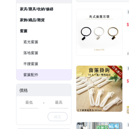
家具/寢具/收納/修繕
家飾/織品/雜貨
$
窗簾
遮光窗簾
落地窗簾
半腰窗簾
窗簾配件
$
價格
-
確定