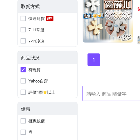
取貨方式
$
快速到貨
7-11常溫
7-11冷凍
商品狀況
1
有現貨
Yahoo自營
評價4顆
以上
優惠
挑戰低價
券