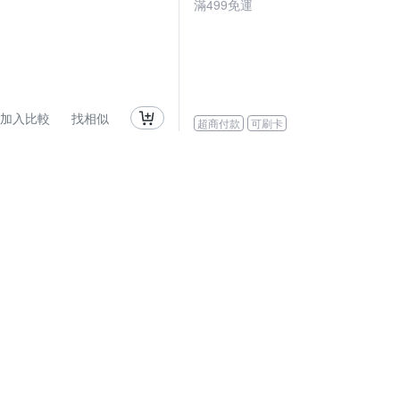
滿
499
免運
加入比較
找相似
超商付款
可刷卡