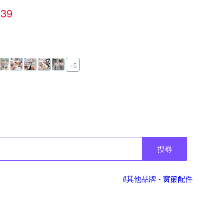
39
+5
搜尋
#其他品牌 - 窗簾配件