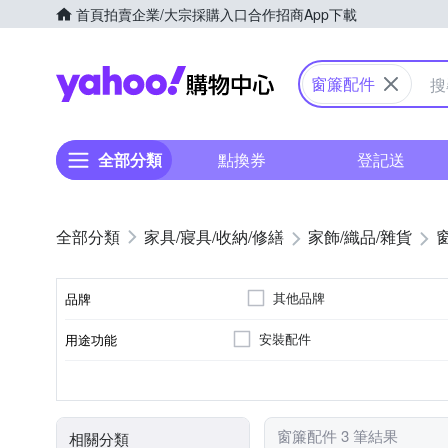
首頁
拍賣
企業/大宗採購入口
合作招商
App下載
Yahoo購物中心
窗簾配件
全部分類
點換券
登記送
家具/寢具/收納/修繕
家飾/織品/雜貨
其他品牌
品牌
安裝配件
用途功能
品牌名稱
掛勾
居家掛飾
種類
窗簾配件 3 筆結果
相關分類