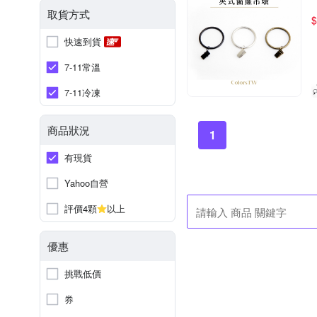
取貨方式
$
快速到貨
7-11常溫
7-11冷凍
商品狀況
1
有現貨
Yahoo自營
評價4顆
以上
優惠
挑戰低價
券