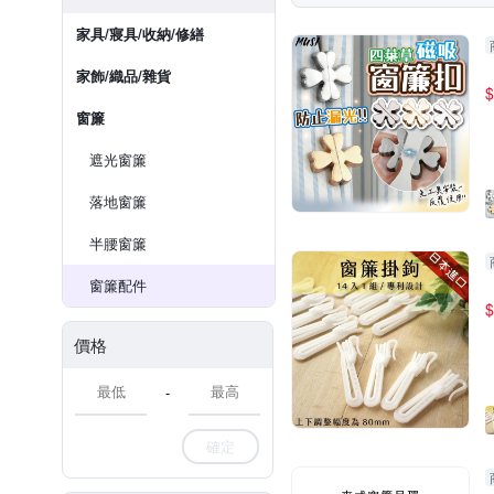
家具/寢具/收納/修繕
家飾/織品/雜貨
$
窗簾
遮光窗簾
落地窗簾
半腰窗簾
窗簾配件
$
價格
-
確定