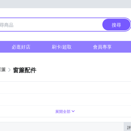
搜尋
必逛好店
刷卡/超取
會員專享
窗簾配件
窗簾
展開全部
評