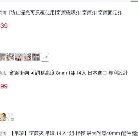
[防止漏光可反覆使用]窗簾磁吸扣 窗簾扣 窗簾固定扣
商店
39
+5
窗簾掛鉤 可調整高度 8mm 1組14入 日本進口 專利設計
商店
99
【吊環】窗簾夾 吊環 14入1組 桿徑 最大對應40mm 配件 
商店