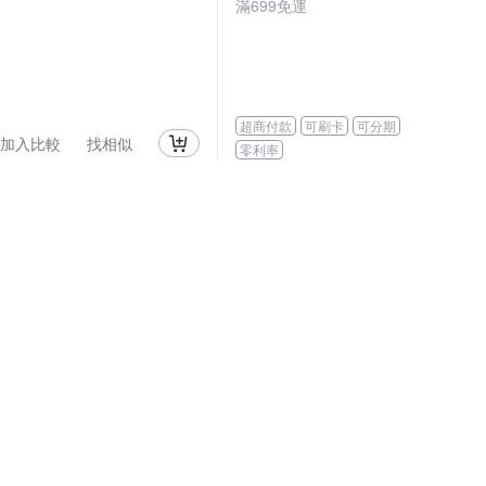
滿
699
免運
超商付款
可刷卡
可分期
加入比較
找相似
零利率