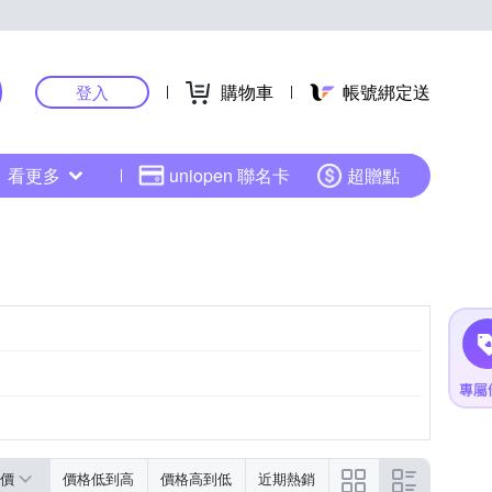
購物車
帳號綁定送
登入
看更多
uniopen 聯名卡
超贈點
價
價格低到高
價格高到低
近期熱銷