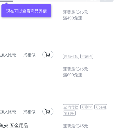
現在可以查看商品評價
運費最低
45
元
滿
499
免運
加入比較
找相似
超商付款
可刷卡
運費最低
45
元
滿
699
免運
超商付款
可刷卡
可分期
加入比較
找相似
零利率
鱷魚夾 五金用品
運費最低
45
元