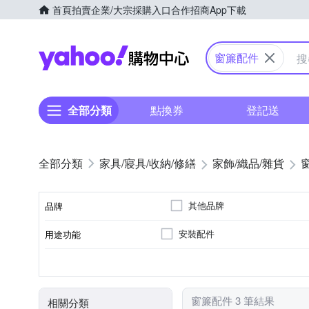
首頁
拍賣
企業/大宗採購入口
合作招商
App下載
Yahoo購物中心
窗簾配件
全部分類
點換券
登記送
家具/寢具/收納/修繕
家飾/織品/雜貨
其他品牌
品牌
安裝配件
用途功能
品牌名稱
掛勾
居家掛飾
種類
窗簾配件 3 筆結果
相關分類