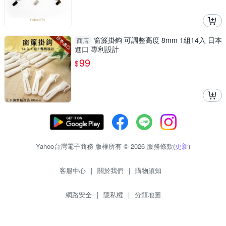
窗簾掛鉤 可調整高度 8mm 1組14入 日本
商店
進口 專利設計
99
$
Yahoo台灣電子商務 版權所有 © 2026 服務條款(
更新
)
客服中心
|
關於我們
|
購物須知
網路安全
|
隱私權
|
分類地圖