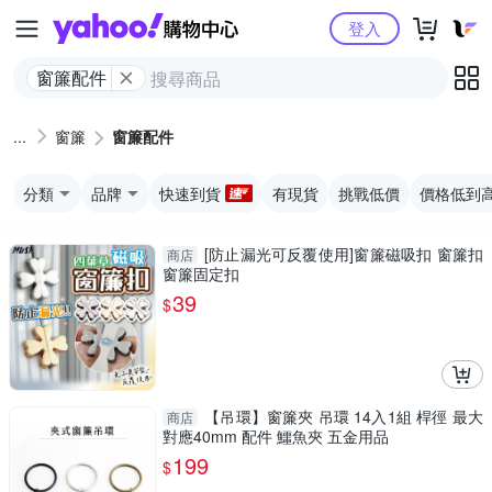
Yahoo購物中心
登入
窗簾配件
窗簾
窗簾配件
分類
品牌
快速到貨
有現貨
挑戰低價
價格低到
[防止漏光可反覆使用]窗簾磁吸扣 窗簾扣
商店
窗簾固定扣
39
$
【吊環】窗簾夾 吊環 14入1組 桿徑 最大
商店
對應40mm 配件 鱷魚夾 五金用品
199
$