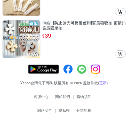
[防止漏光可反覆使用]窗簾磁吸扣 窗簾扣
商店
窗簾固定扣
39
$
Yahoo台灣電子商務 版權所有 © 2026 服務條款(
更新
)
客服中心
|
關於我們
|
購物須知
網路安全
|
隱私權
|
分類地圖