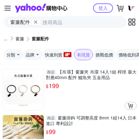
Yahoo購物中心
登入
窗簾配件
窗簾
窗簾配件
分類
品牌
快速到貨
有現貨
挑戰低價
價格低到
【吊環】窗簾夾 吊環 14入1組 桿徑 最大
商店
對應40mm 配件 鱷魚夾 五金用品
199
$
窗簾掛鉤 可調整高度 8mm 1組14入 日本
商店
進口 專利設計
99
$