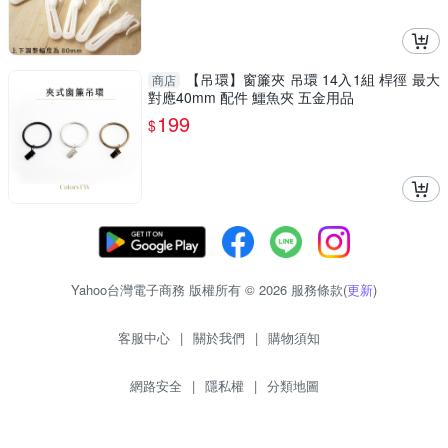
【吊環】窗簾夾 吊環 14入1組 桿徑 最大
商店
對應40mm 配件 鱷魚夾 五金用品
199
$
Yahoo台灣電子商務 版權所有 © 2026 服務條款(
更新
)
客服中心
|
關於我們
|
購物須知
網路安全
|
隱私權
|
分類地圖