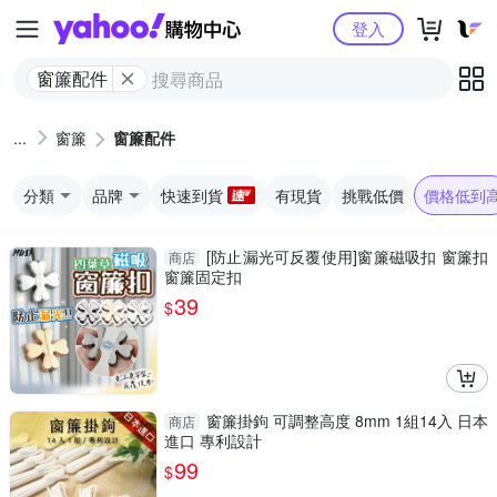
Yahoo購物中心
登入
窗簾配件
窗簾
窗簾配件
分類
品牌
快速到貨
有現貨
挑戰低價
價格低到
[防止漏光可反覆使用]窗簾磁吸扣 窗簾扣
商店
窗簾固定扣
39
$
窗簾掛鉤 可調整高度 8mm 1組14入 日本
商店
進口 專利設計
99
$