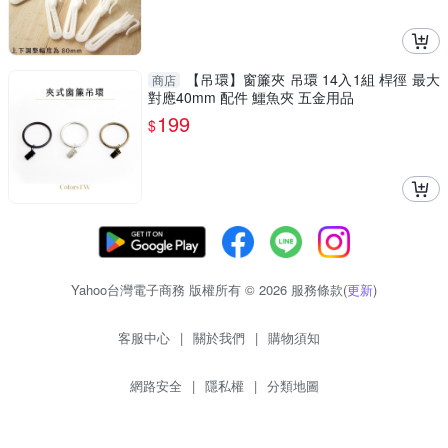
【吊環】窗簾夾 吊環 14入1組 桿徑 最大
商店
對應40mm 配件 鱷魚夾 五金用品
199
$
Yahoo台灣電子商務 版權所有 © 2026 服務條款(
更新
)
客服中心
|
關於我們
|
購物須知
網路安全
|
隱私權
|
分類地圖