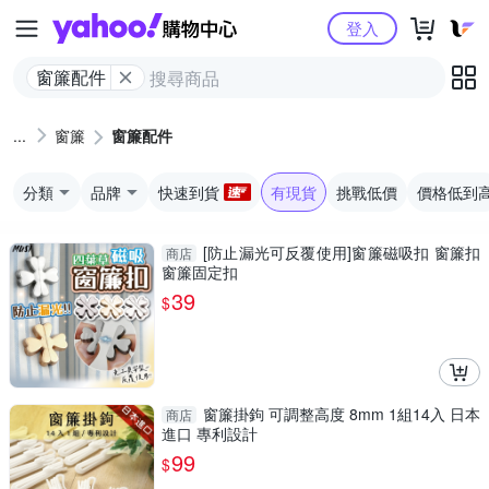
Yahoo購物中心
登入
窗簾配件
窗簾
窗簾配件
分類
品牌
快速到貨
有現貨
挑戰低價
價格低到
[防止漏光可反覆使用]窗簾磁吸扣 窗簾扣
商店
窗簾固定扣
39
$
窗簾掛鉤 可調整高度 8mm 1組14入 日本
商店
進口 專利設計
99
$