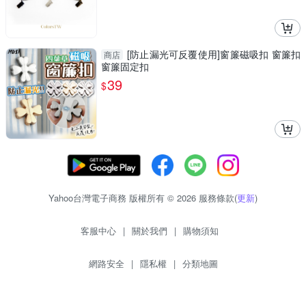
[防止漏光可反覆使用]窗簾磁吸扣 窗簾扣
商店
窗簾固定扣
39
$
Yahoo台灣電子商務 版權所有 © 2026 服務條款(
更新
)
客服中心
|
關於我們
|
購物須知
網路安全
|
隱私權
|
分類地圖