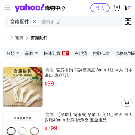
Yahoo購物中心
登入
窗簾配件
窗簾
窗簾配件
分類
品牌
快速到貨
有現貨
挑戰低價
價格低到
窗簾掛鉤 可調整高度 8mm 1組14入 日本
商店
進口 專利設計
99
$
【吊環】窗簾夾 吊環 14入1組 桿徑 最大
商店
對應40mm 配件 鱷魚夾 五金用品
199
$