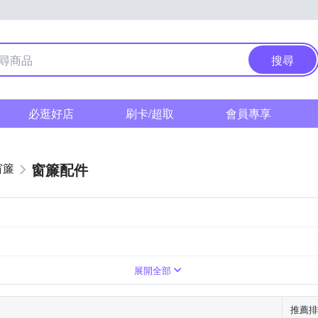
搜尋
必逛好店
刷卡/超取
會員專享
窗簾配件
窗簾
展開全部
推薦排