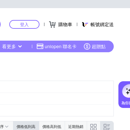
購物車
帳號綁定送
登入
看更多
uniopen 聯名卡
超贈點
序
價格低到高
價格高到低
近期熱銷