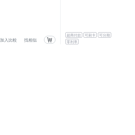
超商付款
可刷卡
可分期
加入比較
找相似
零利率