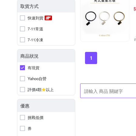
取貨方式
$
快速到貨
7-11常溫
7-11冷凍
商品狀況
1
有現貨
Yahoo自營
評價4顆
以上
優惠
挑戰低價
券