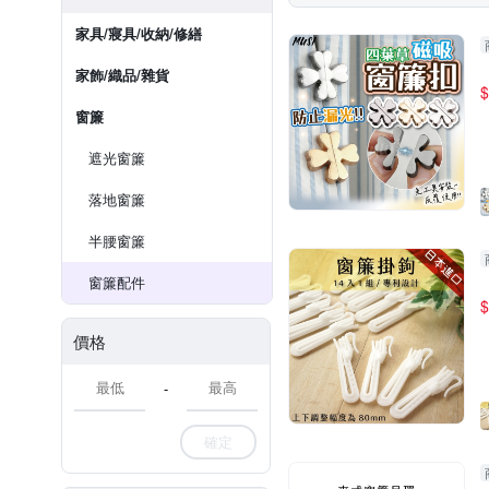
家具/寢具/收納/修繕
家飾/織品/雜貨
$
窗簾
遮光窗簾
落地窗簾
半腰窗簾
窗簾配件
$
價格
-
確定