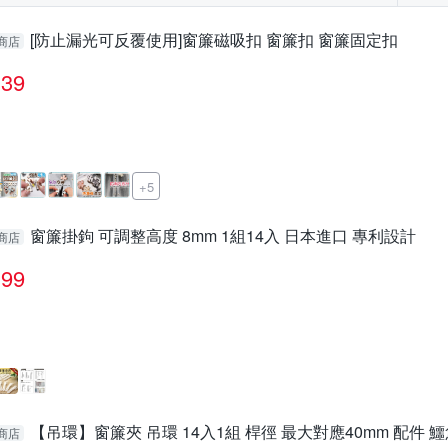
[防止漏光可反覆使用]窗簾磁吸扣 窗簾扣 窗簾固定扣
商店
39
+5
窗簾掛鉤 可調整高度 8mm 1組14入 日本進口 專利設計
商店
99
【吊環】窗簾夾 吊環 14入1組 桿徑 最大對應40mm 配件 
商店