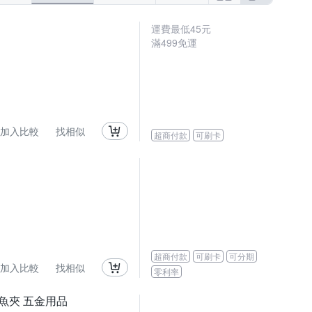
運費最低
45
元
滿
499
免運
加入比較
找相似
超商付款
可刷卡
超商付款
可刷卡
可分期
加入比較
找相似
零利率
鱷魚夾 五金用品