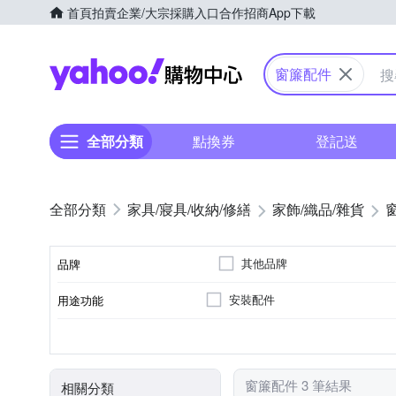
首頁
拍賣
企業/大宗採購入口
合作招商
App下載
Yahoo購物中心
窗簾配件
全部分類
點換券
登記送
家具/寢具/收納/修繕
家飾/織品/雜貨
其他品牌
品牌
安裝配件
用途功能
品牌名稱
掛勾
居家掛飾
種類
窗簾配件 3 筆結果
相關分類