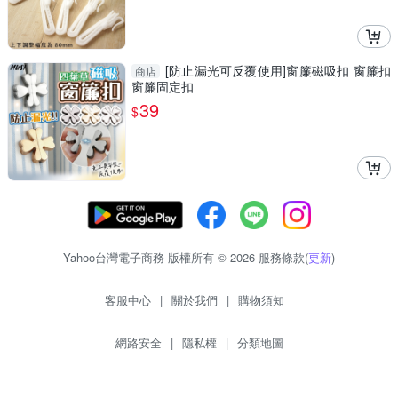
[防止漏光可反覆使用]窗簾磁吸扣 窗簾扣
商店
窗簾固定扣
39
$
Yahoo台灣電子商務 版權所有 © 2026 服務條款(
更新
)
客服中心
|
關於我們
|
購物須知
網路安全
|
隱私權
|
分類地圖