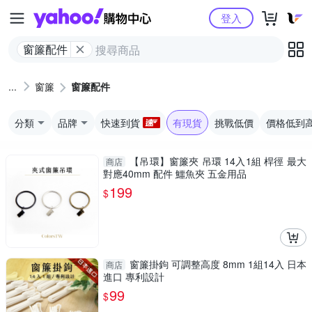
Yahoo購物中心
登入
窗簾配件
窗簾
窗簾配件
分類
品牌
快速到貨
有現貨
挑戰低價
價格低到
【吊環】窗簾夾 吊環 14入1組 桿徑 最大
商店
對應40mm 配件 鱷魚夾 五金用品
199
$
窗簾掛鉤 可調整高度 8mm 1組14入 日本
商店
進口 專利設計
99
$