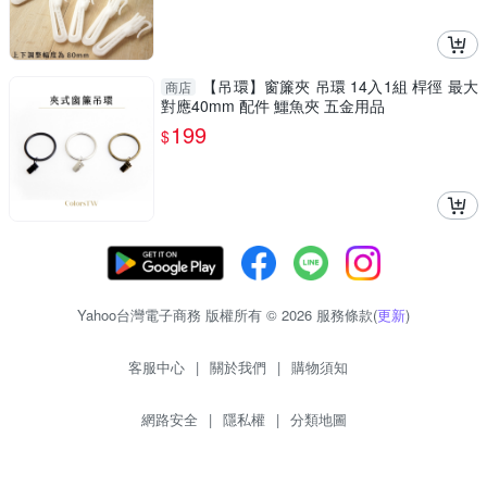
【吊環】窗簾夾 吊環 14入1組 桿徑 最大
商店
對應40mm 配件 鱷魚夾 五金用品
199
$
Yahoo台灣電子商務 版權所有 © 2026 服務條款(
更新
)
客服中心
|
關於我們
|
購物須知
網路安全
|
隱私權
|
分類地圖