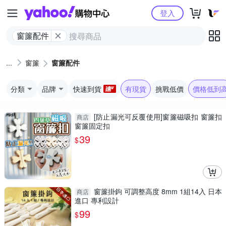
Yahoo購物中心
登入
窗簾配件
窗簾
窗簾配件
分類
品牌
快速到貨
有現貨
挑戰低價
價格低到
[防止漏光可反覆使用]窗簾磁吸扣 窗簾扣
商店
窗簾固定扣
39
$
窗簾掛鉤 可調整高度 8mm 1組14入 日本
商店
進口 專利設計
99
$