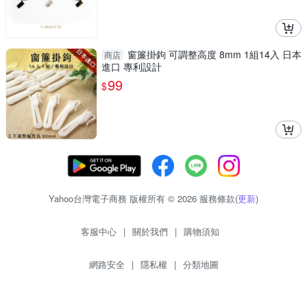
窗簾掛鉤 可調整高度 8mm 1組14入 日本
商店
進口 專利設計
99
$
Yahoo台灣電子商務 版權所有 © 2026 服務條款(
更新
)
客服中心
|
關於我們
|
購物須知
網路安全
|
隱私權
|
分類地圖