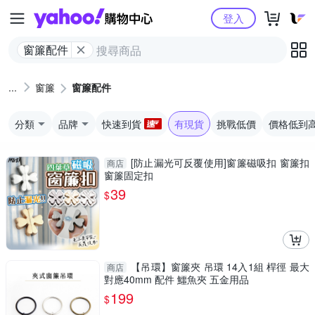
Yahoo購物中心
登入
窗簾配件
窗簾
窗簾配件
分類
品牌
快速到貨
有現貨
挑戰低價
價格低到
[防止漏光可反覆使用]窗簾磁吸扣 窗簾扣
商店
窗簾固定扣
39
$
【吊環】窗簾夾 吊環 14入1組 桿徑 最大
商店
對應40mm 配件 鱷魚夾 五金用品
199
$