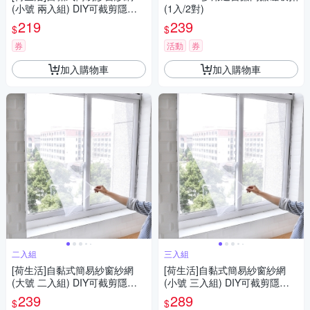
(小號 兩入組) DIY可截剪隱形
(1入/2對)
紗窗 附魔術貼
219
239
$
$
券
活動
券
加入購物車
加入購物車
二入組
三入組
[荷生活]自黏式簡易紗窗紗網
[荷生活]自黏式簡易紗窗紗網
(大號 二入組) DIY可截剪隱形
(小號 三入組) DIY可截剪隱形
紗窗 附魔術貼
紗窗 附魔術貼
239
289
$
$