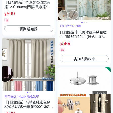
【日創優品】全遮光掛環式窗
簾120*150cm(門簾/風水簾/窗
簾/隔光窗簾)
599
$
券
迎新款式長門簾
貨到通知我
日創優品 宋氏美學亞麻紗精緻
長門簾85*150cm(日式門廉/風
水簾/窗紗/咖啡簾/拉簾 /窗簾/短
599
$
門簾)
券
加入購物車
高精密抗UV三明治遮光布
【日創優品】高精密純素色穿
桿式抗UV遮光窗簾/200*130*1
窗2片(可洗衣機洗/窗簾/拉簾/風