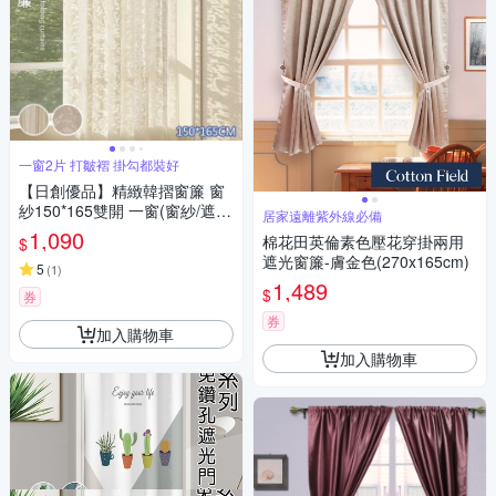
一窗2片 打皺褶 掛勾都裝好
【日創優品】精緻韓摺窗簾 窗
紗150*165雙開 一窗(窗紗/遮光
居家遠離紫外線必備
窗簾/長門簾/窗簾/拉簾/客廳隔
1,090
棉花田英倫素色壓花穿掛兩用
$
簾)
遮光窗簾-膚金色(270x165cm)
5
(
1
)
1,489
$
券
券
加入購物車
加入購物車