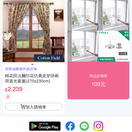
居家遠離紫外線必備
棉花田法爾印花仿麂皮穿掛兩
商品折價券
用遮光窗簾(270x230cm)
100元
2,239
$
券
加入購物車