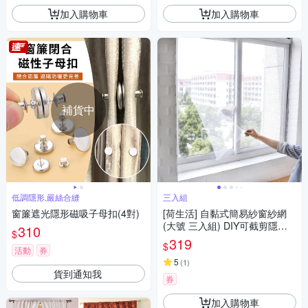
加入購物車
加入購物車
補貨中
低調隱形,嚴絲合縫
三入組
窗簾遮光隱形磁吸子母扣(4對)
[荷生活] 自黏式簡易紗窗紗網
(大號 三入組) DIY可截剪隱形
310
$
紗窗 附魔術貼
319
$
活動
券
5
(
1
)
貨到通知我
券
加入購物車