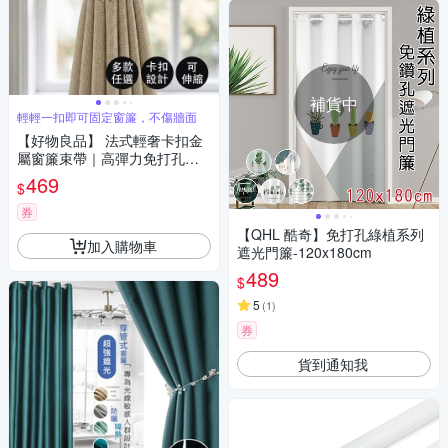
補貨中
輕輕一扣即可固定窗簾，不傷牆面
【好物良品】 法式輕奢卡扣金
屬窗簾束帶｜高彈力免打孔綁
帶 居家軟裝美學
469
$
券
【QHL 酷奇】免打孔綠植系列
加入購物車
遮光門簾-120x180cm
489
$
5
(
1
)
券
貨到通知我