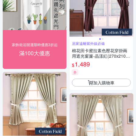
居家遠離紫外線必備
家飾衛浴開運限時優惠3折起
棉花田卡蜜拉素色壓花穿掛兩
滿100大優惠
用遮光窗簾-晶漾紅(270x210c
m)
1,489
$
券
加入購物車