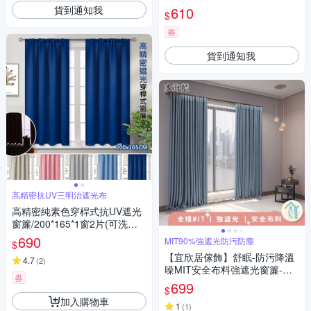
（紗簾 窗簾 薄窗紗）凝脂米/寬
貨到通知我
610
$
1.3米*高1.8米【掛鉤一片】
券
貨到通知我
高精密抗UV三明治遮光布
高精密純素色穿桿式抗UV遮光
窗簾/200*165*1窗2片(可洗衣
機洗/窗簾/拉簾/風水簾/門簾)
690
MIT90%強遮光防污防塵
$
【宜欣居傢飾】舒眠-防污降溫
4.7
(
2
)
噪MIT安全布料強遮光窗簾-W1
券
45*H165cm一窗2片-總寬290c
699
$
m(窗簾/拉簾/門簾/隔間/除舊佈
加入購物車
新)
1
(
1
)