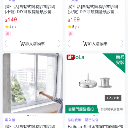
[荷生活]自黏式簡易紗窗紗網
[荷生活]自黏式簡易紗窗紗網
(小號) DIY可截剪隱形紗窗 附
(大號) DIY可截剪隱形紗窗 附
魔術貼
魔術貼
149
169
$
$
4
5
(
1
)
(
1
)
券
券
加入購物車
加入購物車
兩入組
強磁吸附、緊密貼合
[荷生活]自黏式簡易紗窗紗網
FaSoLa 多用途窗簾門簾磁吸扣