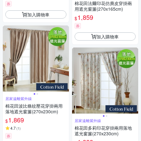
棉花田法爾印花仿麂皮穿掛兩
券
用遮光窗簾(270x165cm)
加入購物車
1,859
$
券
加入購物車
居家遠離紫外線
棉花田波比條紋壓花穿掛兩用
落地遮光窗簾(270x230cm)
1,869
$
居家遠離紫外線
棉花田多莉印花穿掛兩用落地
4.7
(
1
)
遮光窗簾(270x230cm)
券