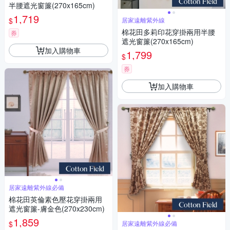
半腰遮光窗簾(270x165cm)
1,719
$
居家遠離紫外線
棉花田多莉印花穿掛兩用半腰
券
遮光窗簾(270x165cm)
加入購物車
1,799
$
券
加入購物車
居家遠離紫外線必備
棉花田英倫素色壓花穿掛兩用
遮光窗簾-膚金色(270x230cm)
1,859
$
居家遠離紫外線必備