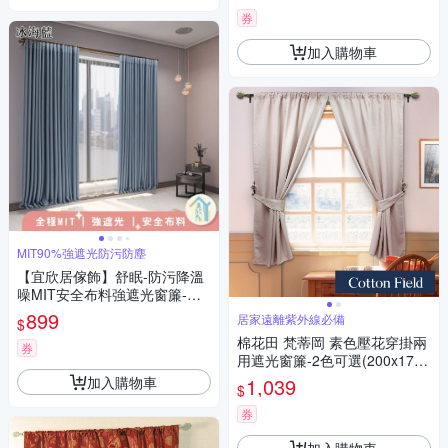
券
加入購物車
MIT90%強遮光防污防塵
【宜欣居傢飾】舒眠-防污降溫
噪MIT安全布料強遮光窗簾-W1
45*H210cm一窗2片-總寬290c
899
居家遠離紫外線必備
$
m(窗簾/拉簾/門簾/隔間/除舊佈
棉花田 梵蒂岡 素色壓花穿掛兩
新)
券
用遮光窗簾-2色可選(200x170c
m)
加入購物車
1,039
$
券
加入購物車