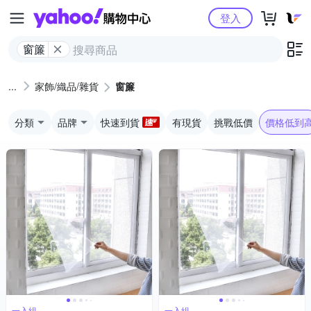
Yahoo購物中心
登入
窗簾
家飾/織品/雜貨
窗簾
分類
品牌
快速到貨
有現貨
挑戰低價
價格低到
一入組
一入組