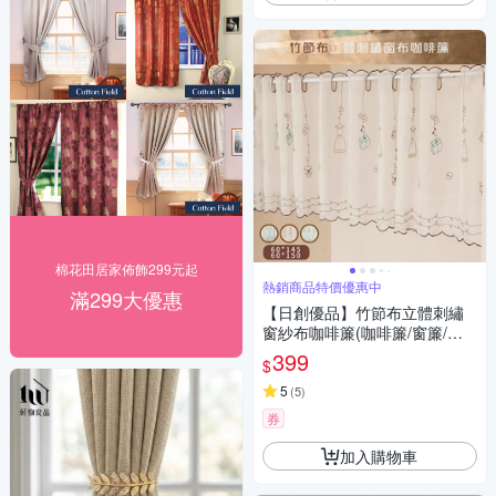
棉花田居家佈飾299元起
熱銷商品特價優惠中
滿299大優惠
【日創優品】竹節布立體刺繡
窗紗布咖啡簾(咖啡簾/窗簾/短
簾/門簾/裝置窗戶短簾/紗簾)
399
$
5
(
5
)
券
加入購物車