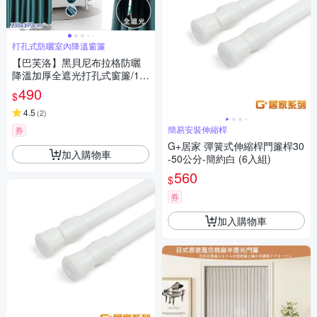
打孔式防曬室內降溫窗簾
【巴芙洛】黑貝尼布拉格防曬
降溫加厚全遮光打孔式窗簾/13
0*170CM(打孔遮光窗簾/拉簾/
490
$
門簾/風水簾)
4.5
(
2
)
簡易安裝伸縮桿
券
G+居家 彈簧式伸縮桿門簾桿30
加入購物車
-50公分-簡約白 (6入組)
560
$
券
加入購物車