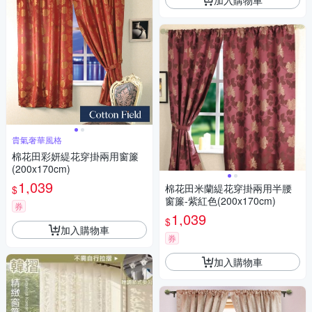
貴氣奢華風格
棉花田彩妍緹花穿掛兩用窗簾
(200x170cm)
1,039
棉花田米蘭緹花穿掛兩用半腰
$
窗簾-紫紅色(200x170cm)
券
1,039
$
加入購物車
券
加入購物車