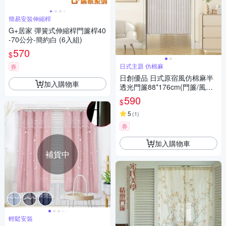
簡易安裝伸縮桿
G+居家 彈簧式伸縮桿門簾桿40
-70公分-簡約白 (6入組)
570
$
日式主題 仿棉麻
券
日創優品 日式原宿風仿棉麻半
加入購物車
透光門簾88*176cm(門簾/風水
簾/窗簾/窗紗/長門簾/隔簾)
590
$
5
(
1
)
券
加入購物車
補貨中
輕鬆安裝