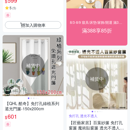
599
$
水簾/門簾) 售價599元
5
(
5
)
券
8/3-8/9 寢具/床墊/家飾/開運 滿388享85折
加入購物車
滿388享85折
補貨中
補貨中
【QHL 酷奇】免打孔綠植系列
遮光門簾-150x200cm
601
免打孔 透光不透人
$
【匠藝家居】百葉紗簾 免打孔
券
窗簾 魔術貼窗簾 透光不透人