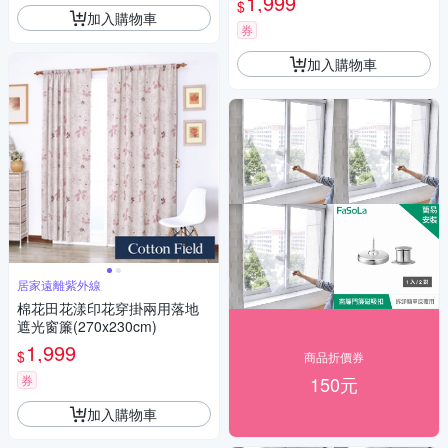
1,999
$
加入購物車
券
加入購物車
居家遠離紫外線
棉花田花漾印花穿掛兩用落地
遮光窗簾(270x230cm)
1,999
$
商品折價券
券
150元
加入購物車