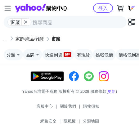
Yahoo購物中心
登入
窗簾
家飾/織品/雜貨
窗簾
分類
品牌
快速到貨
有現貨
挑戰低價
價格低到
Yahoo台灣電子商務 版權所有 © 2026 服務條款(
更新
)
客服中心
|
關於我們
|
購物須知
網路安全
|
隱私權
|
分類地圖