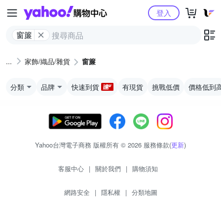
Yahoo購物中心
登入
窗簾
家飾/織品/雜貨
窗簾
分類
品牌
快速到貨
有現貨
挑戰低價
價格低到
Yahoo台灣電子商務 版權所有 © 2026 服務條款(
更新
)
客服中心
|
關於我們
|
購物須知
網路安全
|
隱私權
|
分類地圖