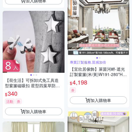
加入購物車
專業訂製服務,質感加倍
【宜欣居傢飾】萊茵河畔-遮光
訂製窗簾(米/黃)W191-280*H1
66-180cm以內
【荷生活】可拆卸式免工具造
4,198
$
型窗簾磁吸扣 星型四葉草防漏
券
光磁吸式固定器-8入組
340
$
加入購物車
活動
券
加入購物車