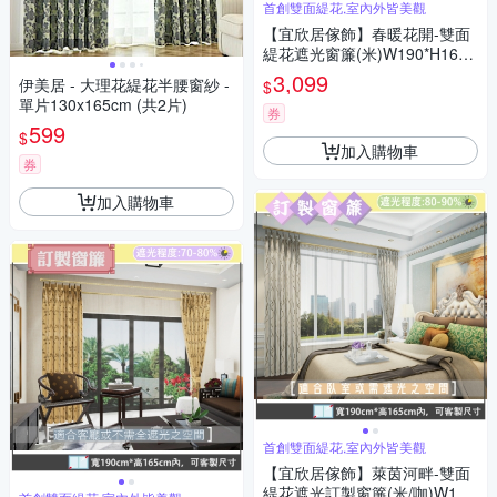
首創雙面緹花,室內外皆美觀
【宜欣居傢飾】春暖花開-雙面
緹花遮光窗簾(米)W190*H165c
m以內*2片/遮光/台灣製MIT
3,099
伊美居 - 大理花緹花半腰窗紗 -
$
單片130x165cm (共2片)
券
599
$
加入購物車
券
加入購物車
首創雙面緹花,室內外皆美觀
【宜欣居傢飾】萊茵河畔-雙面
緹花遮光訂製窗簾(米/咖)W190