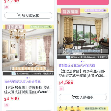
2,799
$
券
加入購物車
首創雙面緹花,室內外皆美觀
【宜欣居傢飾】維多利亞花園-
雙面緹花遮光窗簾(金黃)W300*
H211-240cm以內*2片/台灣製
4,599
首創雙面緹花,室內外皆美觀
$
【宜欣居傢飾】普羅旺斯-雙面
券
緹花遮光訂製窗簾(紅)W300*H
211-240cm以內*2片/台灣製
加入購物車
4,599
$
券