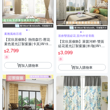
素雅風格百搭
首創雙面緹花,室內外皆美觀
【宜欣居傢飾】熱情森巴-壓花
【宜欣居傢飾】萊茵河畔-雙面
素色遮光訂製窗簾(卡其)W190*
緹花遮光訂製窗簾(米/咖)W190
H165cm以內*2片/半腰/台灣製
2,799
*H165cm以內*2片/台灣製MIT
$
3,099
$
券
券
加入購物車
加入購物車