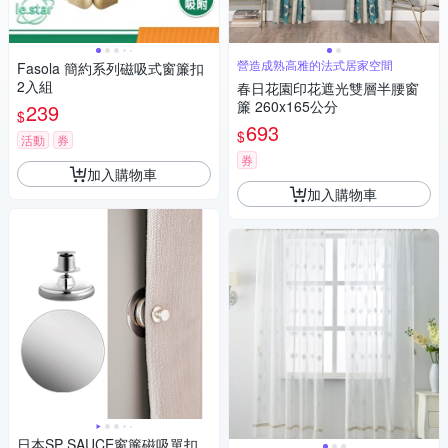
營造成熟高雅的法式居家空間
Fasola 簡約系列磁吸式窗簾扣
2入組
春日花園印花遮光雙層半腰窗
簾 260x165公分
239
$
693
$
活動
券
券
加入購物車
加入購物車
日本SP SAUCE窗簾磁吸單扣