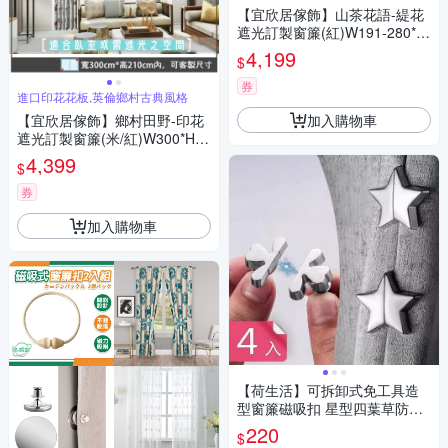
【宜欣居傢飾】山茶花語-緹花
遮光訂製窗簾(紅)W191-280*H
166-180cm以內
4,199
$
券
進口印花花板,英倫鄉村古典風格
加入購物車
【宜欣居傢飾】鄉村田野-印花
遮光訂製窗簾(米/紅)W300*H21
0cm以內*2片/半腰/台灣製
4,399
$
券
加入購物車
【荷生活】可拆卸式免工具造
型窗簾磁吸扣 星型四葉草防漏
光磁吸式固定器-4入組
220
$