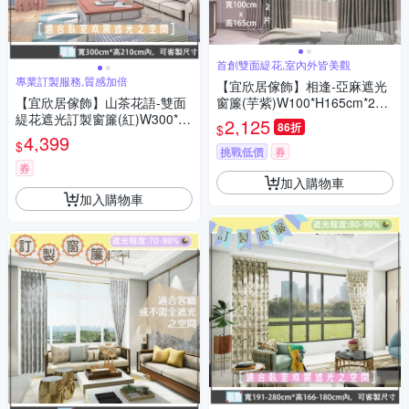
首創雙面緹花,室內外皆美觀
專業訂製服務,質感加倍
【宜欣居傢飾】相逢-亞麻遮光
【宜欣居傢飾】山茶花語-雙面
窗簾(芋紫)W100*H165cm*2片/
緹花遮光訂製窗簾(紅)W300*H
遮光/摺景/半腰/窗簾/台灣製MI
2,125
86折
$
210cm以內/台灣製MIT
T
4,399
$
挑戰低價
券
券
加入購物車
加入購物車