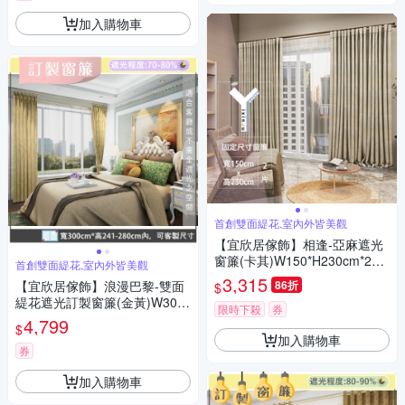
加入購物車
首創雙面緹花,室內外皆美觀
【宜欣居傢飾】相逢-亞麻遮光
窗簾(卡其)W150*H230cm*2片/
首創雙面緹花,室內外皆美觀
遮光/摺景/半腰/窗簾/台灣製MI
3,315
【宜欣居傢飾】浪漫巴黎-雙面
86折
$
T
緹花遮光訂製窗簾(金黃)W300*
限時下殺
券
H241-280cm以內*2片/台灣製
4,799
$
加入購物車
券
加入購物車