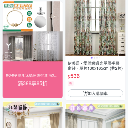
伊美居 - 愛麗娜透光單層半腰
窗紗 - 單片130x165cm (共2片)
536
8/3-8/9 寢具/床墊/家飾/開運 滿388享85折
$
滿388享85折
券
加入購物車