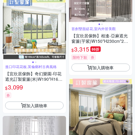
首創雙面緹花,室內外皆美觀
【宜欣居傢飾】相逢-亞麻遮光
窗簾(芋紫)W150*H230cm*2片/
遮光/摺景/半腰/窗簾/台灣製MI
3,315
86折
$
T
限時下殺
券
進口印花花板,英倫鄉村古典風格
加入購物車
【宜欣居傢飾】奇幻樂園-印花
遮光訂製窗簾(米)W190*H165c
m以內(可指定尺寸)*2片/台灣製
3,099
$
券
加入購物車