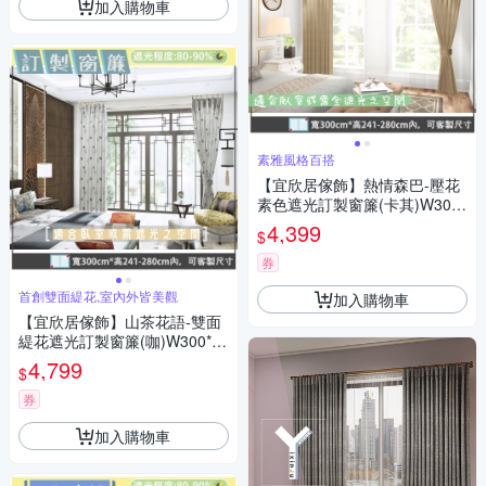
加入購物車
素雅風格百搭
【宜欣居傢飾】熱情森巴-壓花
素色遮光訂製窗簾(卡其)W300*
H241-280cm以內*2片/台灣製
4,399
$
券
首創雙面緹花,室內外皆美觀
加入購物車
【宜欣居傢飾】山茶花語-雙面
緹花遮光訂製窗簾(咖)W300*H
241-280cm以內*2片/台灣製
4,799
$
券
加入購物車