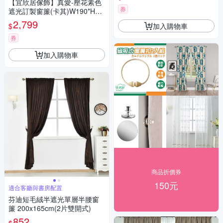
【宜欣居傢飾】真愛-壓花素色
券
遮光訂製窗簾(卡其)W190*H16
5cm以內*2片/半腰/台灣製MIT
2,799
加入購物車
$
券
加入購物車
商品折價券
150元
適合客廳與書房配置
芬迪短毛絨半遮光單層半腰窗
簾 200x165cm(2片雙開式)
852