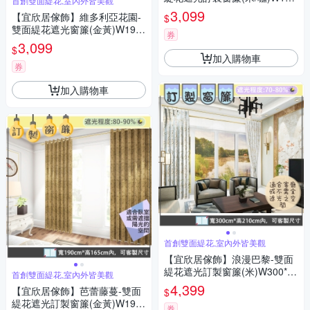
首創雙面緹花,室內外皆美觀
*H165cm以內*2片/台灣製MIT
3,099
【宜欣居傢飾】維多利亞花園-
$
雙面緹花遮光窗簾(金黃)W190*
券
H165cm以內*2片/台灣製MIT
3,099
$
加入購物車
券
加入購物車
首創雙面緹花,室內外皆美觀
【宜欣居傢飾】浪漫巴黎-雙面
緹花遮光訂製窗簾(米)W300*H
首創雙面緹花,室內外皆美觀
210cm以內*2片/台灣製MIT
4,399
【宜欣居傢飾】芭蕾藤蔓-雙面
$
緹花遮光訂製窗簾(金黃)W190*
券