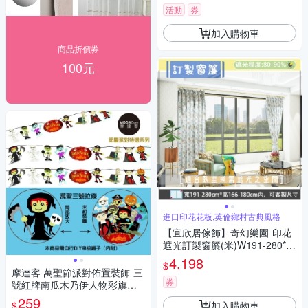
活動
券
加入購物車
商品折價券
100元
進口印花花板,英倫鄉村古典風格
【宜欣居傢飾】奇幻樂園-印花
遮光訂製窗簾(米)W191-280*H
166-180cm以內*2片
4,198
$
摩達客 萬聖節派對佈置裝飾-三
券
號紅牌南瓜木乃伊人物彩旗拉
條(兩入組)串旗掛飾
259
加入購物車
$