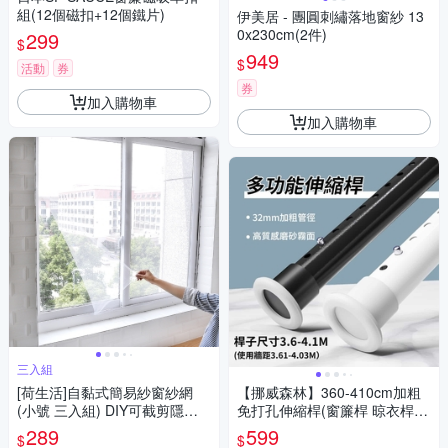
組(12個磁扣+12個鐵片)
伊美居 - 團圓刺繡落地窗紗 13
0x230cm(2件)
299
$
949
$
活動
券
券
加入購物車
加入購物車
三入組
[荷生活]自黏式簡易紗窗紗網
【挪威森林】360-410cm加粗
(小號 三入組) DIY可截剪隱形
免打孔伸縮桿(窗簾桿 晾衣桿
紗窗 附魔術貼
曬衣桿 浴簾桿 門簾桿 掛衣架)
289
599
$
$