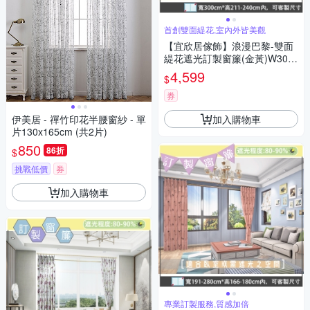
首創雙面緹花,室內外皆美觀
【宜欣居傢飾】浪漫巴黎-雙面
緹花遮光訂製窗簾(金黃)W300*
H211-240cm以內*2片/台灣製
4,599
$
券
加入購物車
伊美居 - 禪竹印花半腰窗紗 - 單
片130x165cm (共2片)
850
86折
$
挑戰低價
券
加入購物車
專業訂製服務,質感加倍