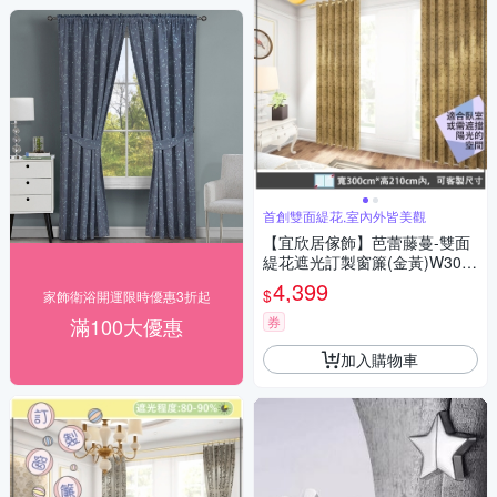
首創雙面緹花,室內外皆美觀
【宜欣居傢飾】芭蕾藤蔓-雙面
緹花遮光訂製窗簾(金黃)W300*
H210cm以內*2片/台灣製MIT
4,399
$
家飾衛浴開運限時優惠3折起
滿100大優惠
券
加入購物車