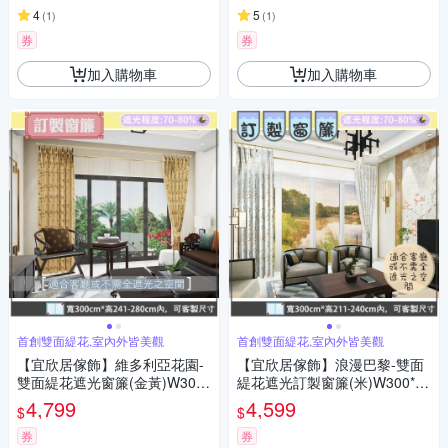
4
5
(
1
)
(
1
)
券
券
加入購物車
加入購物車
首創雙面緹花,室內外皆美觀
首創雙面緹花,室內外皆美觀
【宜欣居傢飾】維多利亞花園-
【宜欣居傢飾】浪漫巴黎-雙面
雙面緹花遮光窗簾(金黃)W300*
緹花遮光訂製窗簾(米)W300*H
H241-280cm以內*2片/台灣製
211-240cm以內*2片/台灣製
4,799
4,599
$
$
券
券