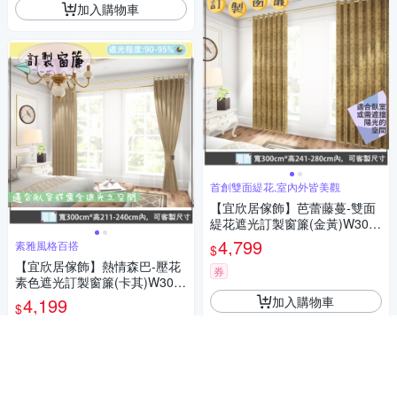
加入購物車
首創雙面緹花,室內外皆美觀
【宜欣居傢飾】芭蕾藤蔓-雙面
緹花遮光訂製窗簾(金黃)W300*
H241-280cm以內*2片/台灣製
4,799
素雅風格百搭
$
【宜欣居傢飾】熱情森巴-壓花
券
素色遮光訂製窗簾(卡其)W300*
H211-240cm以內*2片/台灣製
加入購物車
4,199
$
券
加入購物車