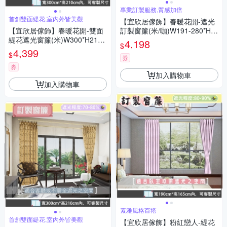
專業訂製服務,質感加倍
首創雙面緹花,室內外皆美觀
【宜欣居傢飾】春暖花開-遮光
【宜欣居傢飾】春暖花開-雙面
訂製窗簾(米/咖)W191-280*H1
緹花遮光窗簾(米)W300*H210c
66-180cm以內
4,198
$
m以內*2片/訂製/台灣製MIT
4,399
$
券
券
加入購物車
加入購物車
素雅風格百搭
首創雙面緹花,室內外皆美觀
【宜欣居傢飾】粉紅戀人-緹花