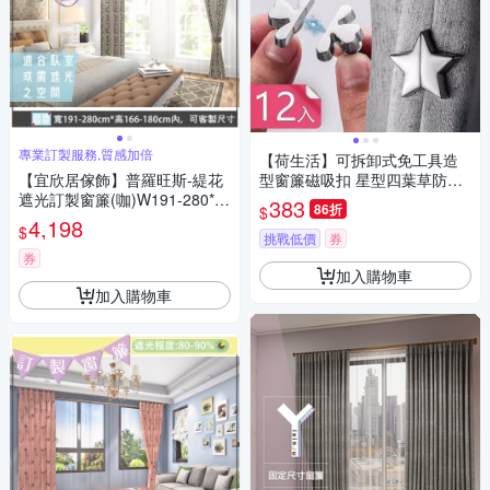
專業訂製服務,質感加倍
【荷生活】可拆卸式免工具造
【宜欣居傢飾】普羅旺斯-緹花
型窗簾磁吸扣 星型四葉草防漏
遮光訂製窗簾(咖)W191-280*H
光磁吸式固定器-12入組
383
86折
$
166-180cm以內
4,198
$
挑戰低價
券
券
加入購物車
加入購物車