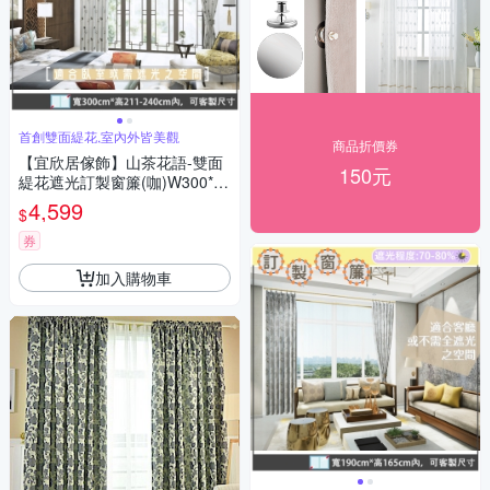
首創雙面緹花,室內外皆美觀
商品折價券
【宜欣居傢飾】山茶花語-雙面
150元
緹花遮光訂製窗簾(咖)W300*H
211-240cm以內*2片/台灣製
4,599
$
券
加入購物車