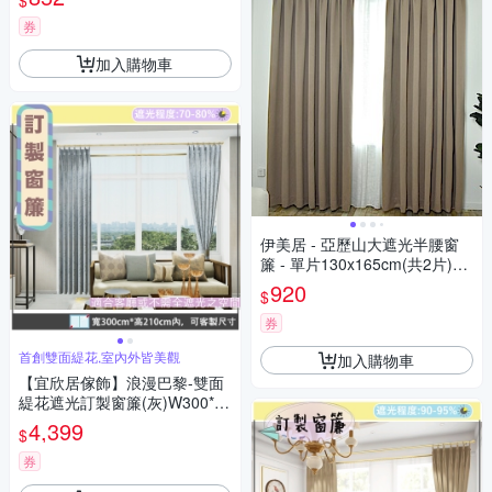
$
券
加入購物車
伊美居 - 亞歷山大遮光半腰窗
簾 - 單片130x165cm(共2片)二
色
920
$
券
首創雙面緹花,室內外皆美觀
加入購物車
【宜欣居傢飾】浪漫巴黎-雙面
緹花遮光訂製窗簾(灰)W300*H
210cm以內*2片/台灣製MIT
4,399
$
券