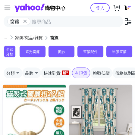
Yahoo購物中心
登入
窗簾
家飾/織品/雜貨
窗簾
全部
遮光窗簾
窗紗
窗簾配件
半腰窗簾
分類
分類
品牌
快速到貨
有現貨
挑戰低價
價格低到