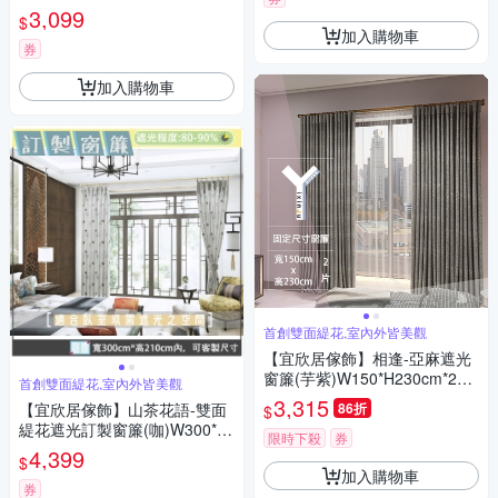
H165cm以內*2片/台灣製MIT
3,099
$
加入購物車
券
加入購物車
首創雙面緹花,室內外皆美觀
【宜欣居傢飾】相逢-亞麻遮光
窗簾(芋紫)W150*H230cm*2片/
首創雙面緹花,室內外皆美觀
遮光/摺景/半腰/窗簾/台灣製MI
3,315
【宜欣居傢飾】山茶花語-雙面
86折
$
T
緹花遮光訂製窗簾(咖)W300*H
限時下殺
券
210cm以內*2片/台灣製
4,399
$
加入購物車
券