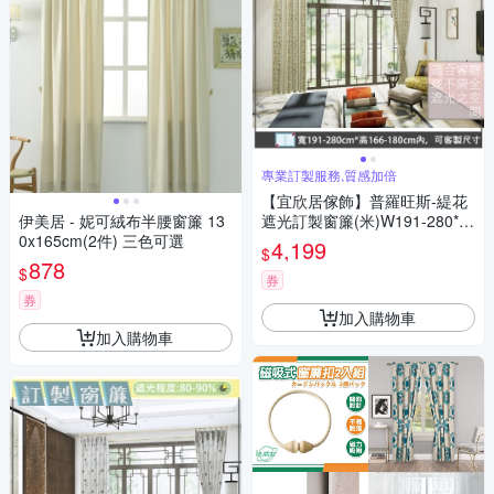
專業訂製服務,質感加倍
【宜欣居傢飾】普羅旺斯-緹花
伊美居 - 妮可絨布半腰窗簾 13
遮光訂製窗簾(米)W191-280*H
0x165cm(2件) 三色可選
166-180cm以內
4,199
$
878
$
券
券
加入購物車
加入購物車