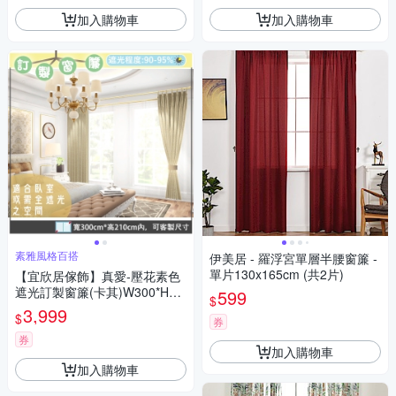
加入購物車
加入購物車
素雅風格百搭
伊美居 - 羅浮宮單層半腰窗簾 -
單片130x165cm (共2片)
【宜欣居傢飾】真愛-壓花素色
遮光訂製窗簾(卡其)W300*H21
599
$
0cm以內*2片/半腰台灣製
3,999
$
券
券
加入購物車
加入購物車