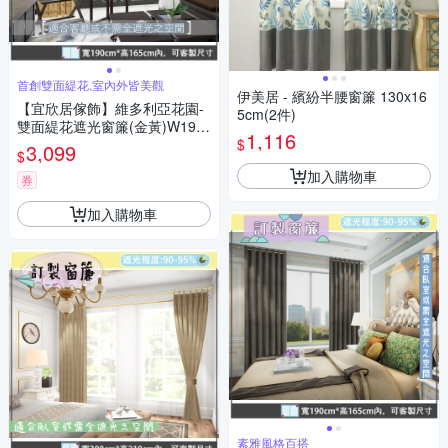
首創雙面緹花,室內外皆美觀
伊美居 - 繽紛半腰窗簾 130x16
【宜欣居傢飾】維多利亞花園-
5cm(2件)
雙面緹花遮光窗簾(金黃)W190*
1,116
$
H165cm以內*2片/台灣製MIT
3,099
$
加入購物車
券
加入購物車
素雅風格百搭