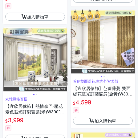
券
加入購物車
首創雙面緹花,室內外皆美觀
【宜欣居傢飾】芭蕾藤蔓-雙面
緹花遮光訂製窗簾(金黃)W300*
素雅風格百搭
H211-240cm以內*2片/台灣製
4,599
$
【宜欣居傢飾】熱情森巴-壓花
券
素色遮光訂製窗簾(米)W300*H
210cm以內*2片/半腰/台灣製
3,999
加入購物車
$
券