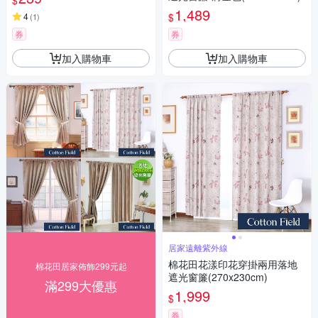
$
1,489
$
4
(
1
)
券
券
加入購物車
加入購物車
居家遠離紫外線
棉花田花漾印花穿掛兩用落地
棉花田居家佈飾299元起
遮光窗簾(270x230cm)
滿299大優惠
1,999
$
券