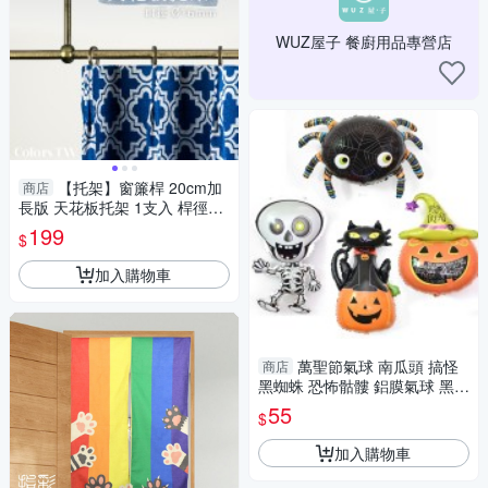
WUZ屋子 餐廚用品專營店
【托架】窗簾桿 20cm加
商店
長版 天花板托架 1支入 桿徑對
應16/19mm 配件 五金用品
199
$
加入購物車
萬聖節氣球 南瓜頭 搞怪
商店
黑蜘蛛 恐怖骷髏 鋁膜氣球 黑貓
鬼節 派對 裝飾 創意氣球
55
$
加入購物車