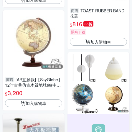
TOAST RUBBER BAND
商店
花器
816
85折
$
限時下殺
加入購物車
[AR互動款]【SkyGlobe】
商店
12吋古典仿古木質地球儀(中英
文對照)(附燈)-大件商品請選宅
3,200
$
配運送
加入購物車