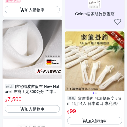
加入購物車
Colors居家裝飾旗艦店
防電磁波窗簾布 New Nat
商店
urell 布寬固定300公分 ***本商
品僅為布料本身 不包含窗簾軌
7,500
窗簾掛鉤 可調整高度 8m
商店
$
道等施作***
m 1組14入 日本進口 專利設計
加入購物車
99
$
加入購物車