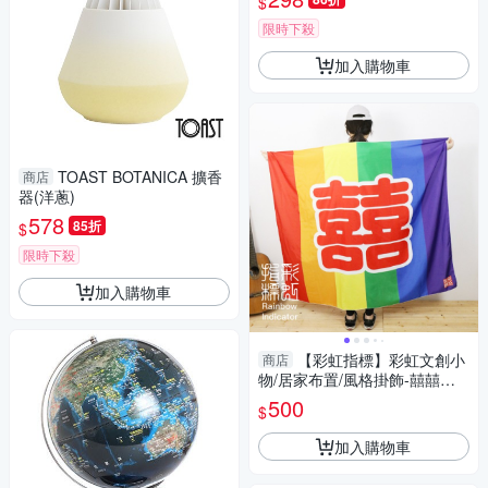
$
限時下殺
加入購物車
TOAST BOTANICA 擴香
商店
器(洋蔥)
578
85折
$
限時下殺
加入購物車
【彩虹指標】彩虹文創小
商店
物/居家布置/風格掛飾-囍囍款
掛毯
500
$
加入購物車