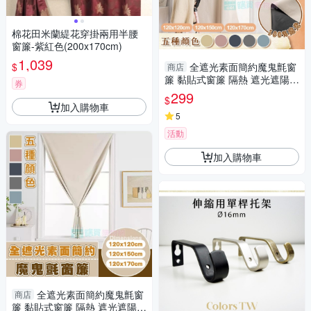
棉花田米蘭緹花穿掛兩用半腰
窗簾-紫紅色(200x170cm)
1,039
$
全遮光素面簡約魔鬼氈窗
商店
簾 黏貼式窗簾 隔熱 遮光遮陽
券
窗簾布 門簾 不透光
299
$
加入購物車
5
活動
加入購物車
全遮光素面簡約魔鬼氈窗
商店
簾 黏貼式窗簾 隔熱 遮光遮陽