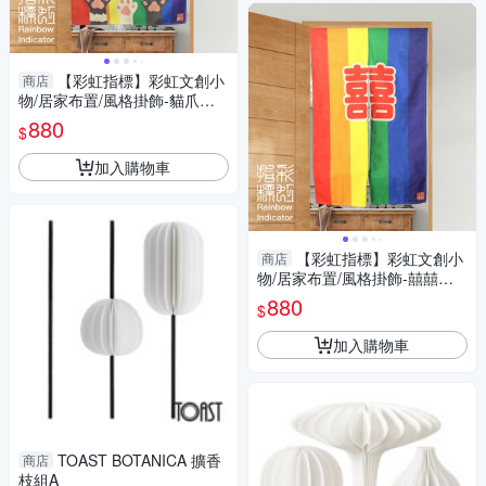
【彩虹指標】彩虹文創小
商店
物/居家布置/風格掛飾-貓爪款
門簾
880
$
加入購物車
【彩虹指標】彩虹文創小
商店
物/居家布置/風格掛飾-囍囍款
門簾
880
$
加入購物車
TOAST BOTANICA 擴香
商店
枝組A