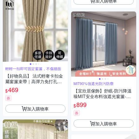
加入購物車
輕輕一扣即可固定窗簾，不傷牆面
【好物良品】 法式輕奢卡扣金
屬窗簾束帶｜高彈力免打孔綁
MIT90%強遮光防污防塵
帶 居家軟裝美學
469
$
【宜欣居傢飾】舒眠-防污降溫
噪MIT安全布料強遮光窗簾-W1
券
45*H210cm一窗2片-總寬290c
899
$
m(窗簾/拉簾/門簾/隔間/除舊佈
加入購物車
新)
券
加入購物車