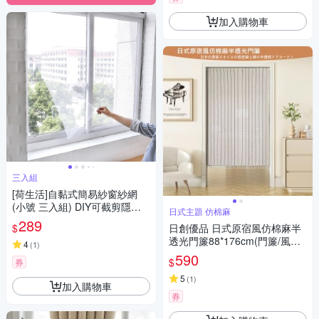
加入購物車
三入組
[荷生活]自黏式簡易紗窗紗網
(小號 三入組) DIY可截剪隱形
日式主題 仿棉麻
紗窗 附魔術貼
289
$
日創優品 日式原宿風仿棉麻半
透光門簾88*176cm(門簾/風水
4
(
1
)
簾/窗簾/窗紗/長門簾/隔簾)
590
$
券
5
(
1
)
加入購物車
券