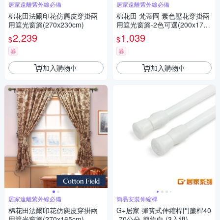
居家遠離紫外線必備
居家遠離紫外線必備
棉花田法爾印花仿麂皮穿掛兩
棉花田 梵蒂岡 素色壓花穿掛兩
用遮光窗簾(270x230cm)
用遮光窗簾-2色可選(200x170c
m)
2,239
1,039
$
$
券
券
加入購物車
加入購物車
居家遠離紫外線必備
簡易安裝伸縮桿
棉花田法爾印花仿麂皮穿掛兩
G+居家 彈簧式伸縮桿門簾桿40
用遮光窗簾(270x165cm)
-70公分-簡約白 (3入組)