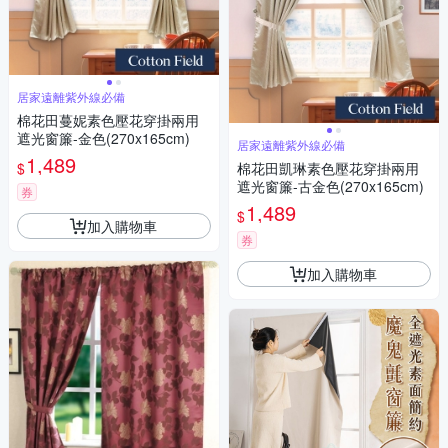
居家遠離紫外線必備
棉花田蔓妮素色壓花穿掛兩用
遮光窗簾-金色(270x165cm)
居家遠離紫外線必備
1,489
$
棉花田凱琳素色壓花穿掛兩用
遮光窗簾-古金色(270x165cm)
券
1,489
$
加入購物車
券
加入購物車