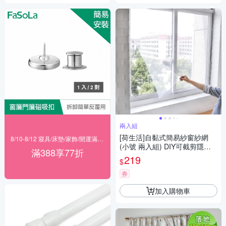
兩入組
[荷生活]自黏式簡易紗窗紗網
8/10-8/12 寢具/床墊/家飾/開運滿388享77折
(小號 兩入組) DIY可截剪隱形
滿388享77折
紗窗 附魔術貼
219
$
券
加入購物車