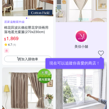
居家遠離紫外線
棉花田波比條紋壓花穿掛兩用
落地遮光窗簾(270x230cm)
1,869
$
4.7
(
1
)
美佳小舖
券
加入購物車
現在可以追蹤你喜愛的商店！