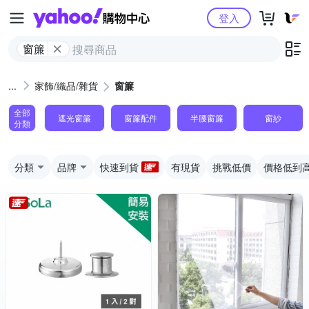
Yahoo購物中心
登入
窗簾
家飾/織品/雜貨
窗簾
全部
遮光窗簾
窗簾配件
半腰窗簾
窗紗
分類
分類
品牌
快速到貨
有現貨
挑戰低價
價格低到