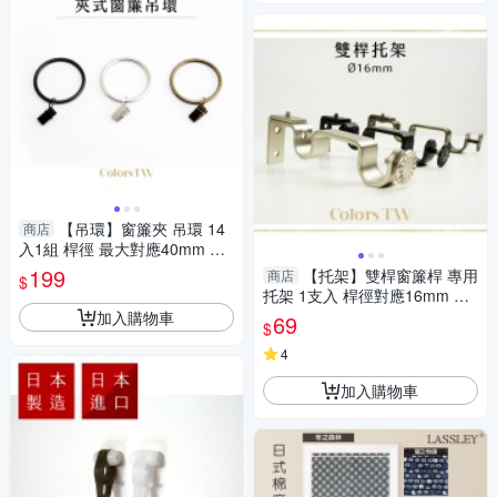
【吊環】窗簾夾 吊環 14
商店
入1組 桿徑 最大對應40mm 配
件 鱷魚夾 五金用品
199
【托架】雙桿窗簾桿 專用
商店
$
托架 1支入 桿徑對應16mm 配
件 五金用品
加入購物車
69
$
4
加入購物車