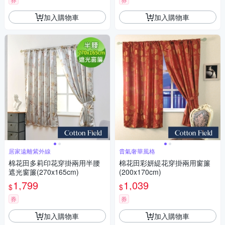
加入購物車
加入購物車
居家遠離紫外線
貴氣奢華風格
棉花田多莉印花穿掛兩用半腰
棉花田彩妍緹花穿掛兩用窗簾
遮光窗簾(270x165cm)
(200x170cm)
1,799
1,039
$
$
券
券
加入購物車
加入購物車