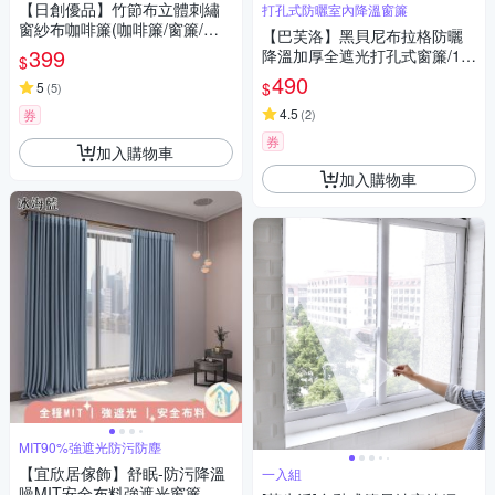
【日創優品】竹節布立體刺繡
打孔式防曬室內降溫窗簾
窗紗布咖啡簾(咖啡簾/窗簾/短
【巴芙洛】黑貝尼布拉格防曬
簾/門簾/裝置窗戶短簾/紗簾)
399
降溫加厚全遮光打孔式窗簾/13
$
0*170CM(打孔遮光窗簾/拉簾/
490
$
5
(
5
)
門簾/風水簾)
4.5
券
(
2
)
券
加入購物車
加入購物車
MIT90%強遮光防污防塵
【宜欣居傢飾】舒眠-防污降溫
一入組
噪MIT安全布料強遮光窗簾-W1