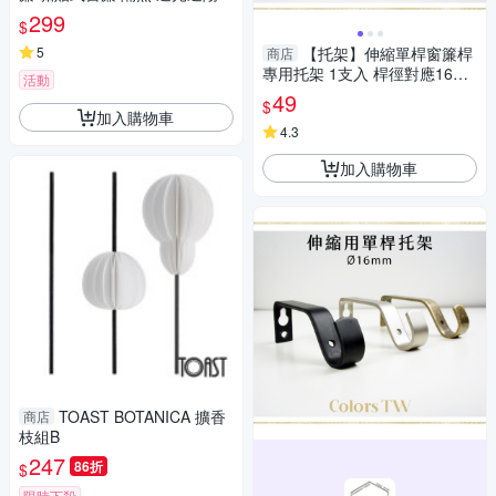
窗簾布 門簾 不透光
299
$
5
【托架】伸縮單桿窗簾桿
商店
專用托架 1支入 桿徑對應16m
活動
m 配件 五金用品
49
$
加入購物車
4.3
加入購物車
TOAST BOTANICA 擴香
商店
枝組B
247
86折
$
限時下殺