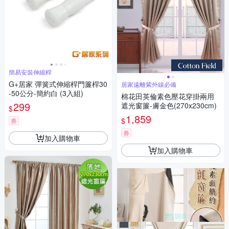
簡易安裝伸縮桿
G+居家 彈簧式伸縮桿門簾桿30
居家遠離紫外線必備
-50公分-簡約白 (3入組)
棉花田英倫素色壓花穿掛兩用
299
遮光窗簾-膚金色(270x230cm)
$
1,859
$
券
券
加入購物車
加入購物車