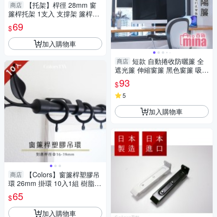
【托架】桿徑 28mm 窗
商店
簾桿托架 1支入 支撐架 簾桿架
桿架 掛鉤 共5色 現貨 台灣製造
69
$
美式經典系列
加入購物車
短款 自動捲收防曬簾 全
商店
遮光簾 伸縮窗簾 黑色窗簾 吸盤
固定 防曬簾 西曬【F0767】
93
$
5
加入購物車
【Colors】窗簾桿塑膠吊
商店
環 26mm 掛環 10入1組 樹脂材
質 台灣製
65
$
加入購物車