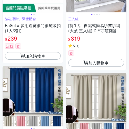
強磁吸附、緊密貼合
三入組
FaSoLa 多用途窗簾門簾磁吸扣
[荷生活] 自黏式簡易紗窗紗網
(1入/2對)
(大號 三入組) DIY可截剪隱形
紗窗 附魔術貼
239
319
$
$
5
活動
券
(
1
)
券
加入購物車
加入購物車