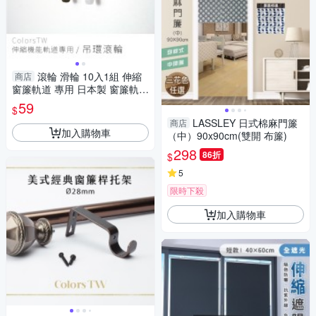
滾輪 滑輪 10入1組 伸縮
商店
窗簾軌道 專用 日本製 窗簾軌道
安裝DIY 方型伸縮窗簾軌道 窗
59
$
簾伸縮桿
LASSLEY 日式棉麻門簾
商店
加入購物車
（中）90x90cm(雙開 布簾)
298
86折
$
5
限時下殺
加入購物車