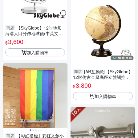
【SkyGlobe】12吋地形
商店
海溝人口分佈地球儀(中英文對
照)(附燈)(中文版)-大件商品請
3,600
$
選宅配運送
加入購物車
[AR互動款]【SkyGlobe】
商店
12吋仿古金屬底座立體觸控式
地球儀-大件商品請選宅配運送
3,800
$
加入購物車
【彩虹指標】彩虹文創小
商店