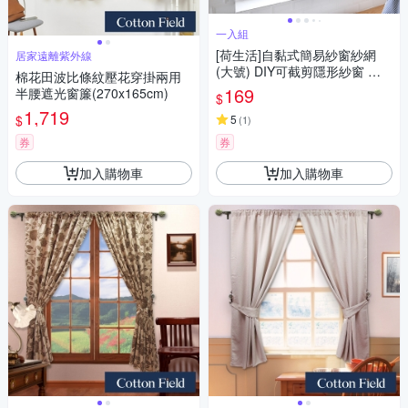
一入組
[荷生活]自黏式簡易紗窗紗網
居家遠離紫外線
(大號) DIY可截剪隱形紗窗 附
棉花田波比條紋壓花穿掛兩用
魔術貼
169
半腰遮光窗簾(270x165cm)
$
1,719
$
5
(
1
)
券
券
加入購物車
加入購物車