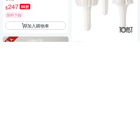
247
86折
$
限時下殺
加入購物車
TOAST BOTANICA 擴香
商店
紙組A
383
86折
$
限時下殺
加入購物車
【Colors】窗簾桿吊環 2
商店
6mm 掛環 14入1組 黑鐵加工
不易生繡 鋅合金材質 內側樹脂
199
$
台灣製
加入購物車