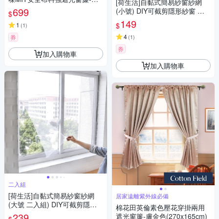
[荷生活]自黏式簡易紗窗紗網
45*H165cm一窗2片-總寬290c
699
(小號) DIY可截剪隱形紗窗 附
$
m(窗簾/拉簾/門簾/隔間/除舊佈
魔術貼
149
$
新)
1
(
1
)
4
券
(
1
)
券
加入購物車
加入購物車
二入組
[荷生活]自黏式簡易紗窗紗網
居家遠離紫外線必備
(大號 二入組) DIY可截剪隱形
棉花田英倫素色壓花穿掛兩用
紗窗 附魔術貼
239
遮光窗簾-膚金色(270x165cm)