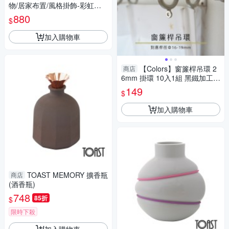
物/居家布置/風格掛飾-彩虹款
門簾
880
$
加入購物車
【Colors】窗簾桿吊環 2
商店
6mm 掛環 10入1組 黑鐵加工
不易生繡 鋅合金材質 內側樹脂
149
$
台灣製
加入購物車
TOAST MEMORY 擴香瓶
商店
(酒香瓶)
748
85折
$
限時下殺
加入購物車