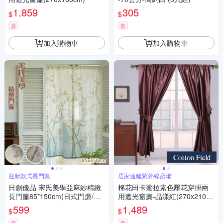
1,859
305
$
$
券
券
加入購物車
加入購物車
迎新款式長門簾
居家遠離紫外線必備
日創優品 宋氏美學亞麻紗精緻
棉花田卡蜜拉素色壓花穿掛兩
長門簾85*150cm(日式門廉/風
用遮光窗簾-晶漾紅(270x210c
水簾/窗紗/咖啡簾/拉簾 /窗簾/短
m)
599
1,489
$
$
門簾)
券
券