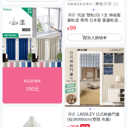
托架 雙軌(G) 1支 伸縮窗
商店
簾軌道 專用 日本製 窗簾軌道安
裝DIY 方型伸縮窗簾軌道 窗簾
99
$
伸縮桿
加入購物車
商品折價券
150元
LASSLEY 日式棉麻門簾
商店
(短)90X60cm(雙開 布簾)
298
86折