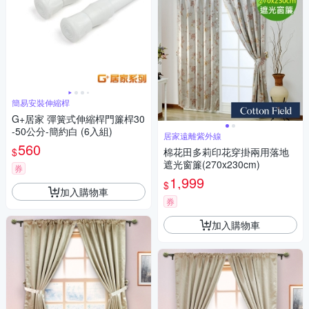
簡易安裝伸縮桿
G+居家 彈簧式伸縮桿門簾桿30
-50公分-簡約白 (6入組)
居家遠離紫外線
560
$
棉花田多莉印花穿掛兩用落地
遮光窗簾(270x230cm)
券
1,999
$
加入購物車
券
加入購物車