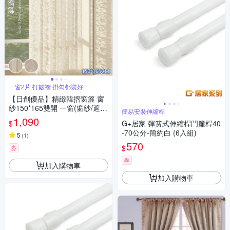
一窗2片 打皺褶 掛勾都裝好
【日創優品】精緻韓摺窗簾 窗
紗150*165雙開 一窗(窗紗/遮光
簡易安裝伸縮桿
窗簾/長門簾/窗簾/拉簾/客廳隔
1,090
$
G+居家 彈簧式伸縮桿門簾桿40
簾)
-70公分-簡約白 (6入組)
5
(
1
)
570
$
券
券
加入購物車
加入購物車