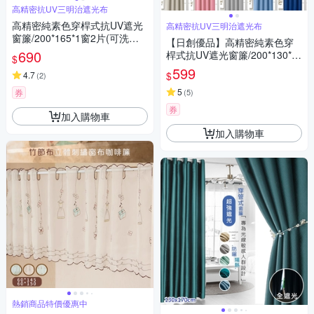
高精密抗UV三明治遮光布
高精密純素色穿桿式抗UV遮光
高精密抗UV三明治遮光布
窗簾/200*165*1窗2片(可洗衣
【日創優品】高精密純素色穿
機洗/窗簾/拉簾/風水簾/門簾)
690
桿式抗UV遮光窗簾/200*130*1
$
窗2片(可洗衣機洗/窗簾/拉簾/風
599
$
4.7
(
2
)
水簾/門簾) 售價599元
5
券
(
5
)
券
加入購物車
加入購物車
熱銷商品特價優惠中