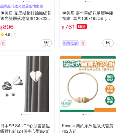
編織緹花遮光雙層落地窗簾
伊美居 克里斯格紋編織緹花
伊美居 嘉年華緹花單層半腰
遮光雙層落地窗簾130x230c
窗簾- 單片130x165cm (共2
m -2件
片)
806
761
86折
$
$
4.8
(
12
)
券
挑戰低價
券
日本SP SAUCE心型窗簾磁
Fasola 簡約系列磁吸式窗簾
吸對扣組(24個半心型磁扣)
扣2入組