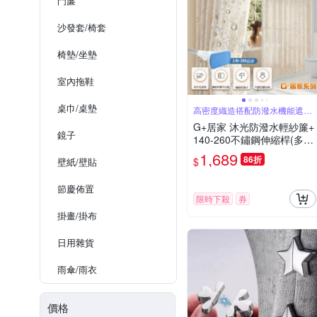
門簾
沙發套/椅套
椅墊/坐墊
室內拖鞋
桌巾/桌墊
高密度織造搭配防潑水機能遮蔽
隱私採光柔和
G+居家 沐光防潑水輕紗簾+
鏡子
140-260不鏽鋼伸縮桿(多用
途浴簾輕紗門簾隔間簾浴室
1,689
86折
$
壁紙/壁貼
隔間簾/布藝浴簾/輕紗落地
簾)
節慶佈置
限時下殺
券
掛畫/掛布
日用雜貨
雨傘/雨衣
價格