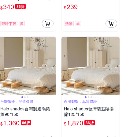
340
239
86折
$
$
限時下殺
券
活動
券
台灣製造，品質保證
台灣製造，品質保證
Halo shades台灣製遮陽捲
Halo shades台灣製遮陽捲
簾90*150
簾125*150
1,360
1,870
86折
86折
$
$