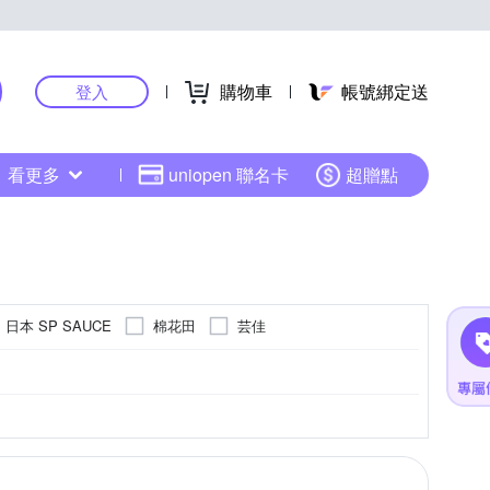
購物車
帳號綁定送
登入
看更多
uniopen 聯名卡
超贈點
日本 SP SAUCE
棉花田
芸佳
竹簾
落地窗紗
窗簾