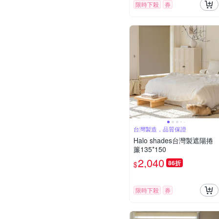
限時下殺
券
台灣製造，品質保證
Halo shades台灣製遮陽捲
簾135*150
2,040
86折
$
限時下殺
券