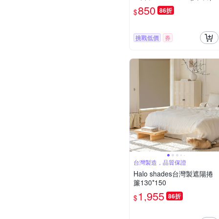
850
86折
$
挑戰低價
券
台灣製造，品質保證
Halo shades台灣製遮陽捲
簾130*150
1,955
86折
$