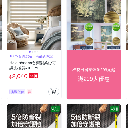
100%台灣製造，高品質保證
Halo shades台灣製柔紗可
調光捲簾-90*150
棉花田居家佈飾299元起
2,040
86折
$
滿299大優惠
挑戰低價
券