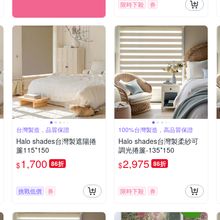
限時下殺
券
台灣製造，品質保證
100%台灣製造，高品質保證
Halo shades台灣製遮陽捲
Halo shades台灣製柔紗可
簾115*150
調光捲簾-135*150
1,700
2,975
86折
86折
$
$
挑戰低價
券
限時下殺
券