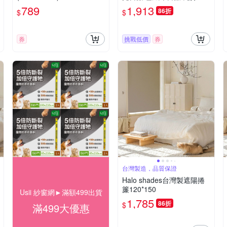
隔音窗簾 雪絨奶茶 掛鉤款
789
1,913
86折
$
$
2.6-3.1m 簾子高度2.5米
券
挑戰低價
券
台灣製造，品質保證
Halo shades台灣製遮陽捲
簾120*150
Usii 紗窗網►滿額499出貨
1,785
86折
$
滿499大優惠