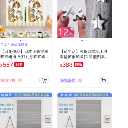
日本手繪貓福珊迪
【日創優品】日本正版授權
【荷生活】可拆卸式免工具
貓福珊迪 免打孔穿桿式遮光
造型窗簾磁吸扣 星型四葉草
窗簾150x200一片(窗簾/風
防漏光磁吸式固定器-12入
587
383
86折
86折
$
$
水簾/門簾/拉簾/隔簾/遮光窗
組
簾)
限時下殺
券
挑戰低價
券