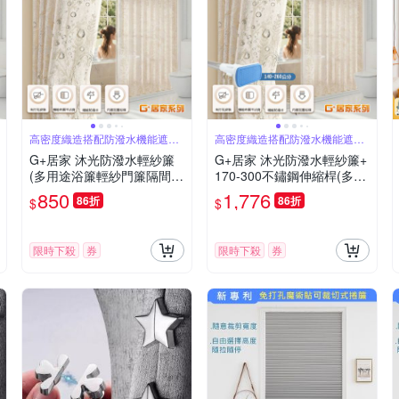
高密度織造搭配防潑水機能遮蔽
高密度織造搭配防潑水機能遮蔽
隱私採光柔和
隱私採光柔和
G+居家 沐光防潑水輕紗簾
G+居家 沐光防潑水輕紗簾+
(多用途浴簾輕紗門簾隔間簾
170-300不鏽鋼伸縮桿(多用
浴室隔間簾/布藝浴簾/輕紗
途浴簾輕紗門簾隔間簾浴室
850
1,776
86折
86折
$
$
落地簾)
隔間簾/布藝浴簾/輕紗落地
簾)
限時下殺
券
限時下殺
券