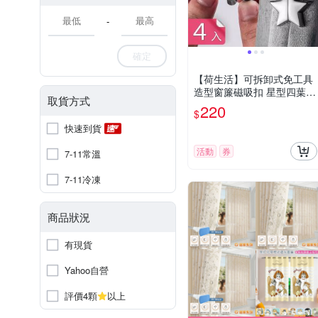
-
確定
【荷生活】可拆卸式免工具
造型窗簾磁吸扣 星型四葉草
取貨方式
防漏光磁吸式固定器-4入組
220
$
快速到貨
活動
券
7-11常溫
7-11冷凍
商品狀況
有現貨
Yahoo自營
評價4顆
以上