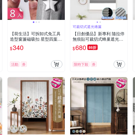
可裁切式遮光捲簾
【荷生活】可拆卸式免工具
【日創優品】新專利 隨拉停
造型窗簾磁吸扣 星型四葉草
無痕貼可裁切式蜂巢遮光捲
防漏光磁吸式固定器-8入組
簾74*163(蜂巢捲簾/遮光簾/
340
680
86折
$
$
百摺簾/窗簾/門簾)
活動
券
限時下殺
券