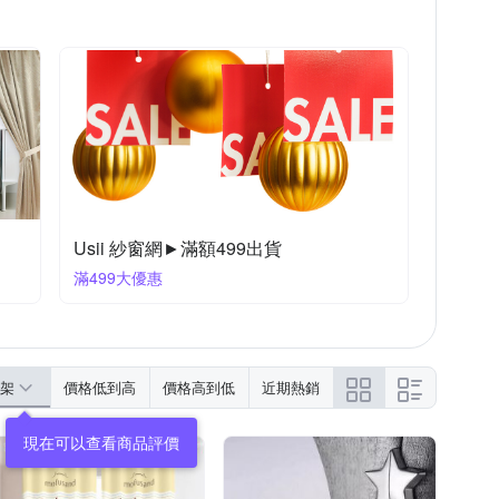
Usii 紗窗網►滿額499出貨
滿499大優惠
架
價格低到高
價格高到低
近期熱銷