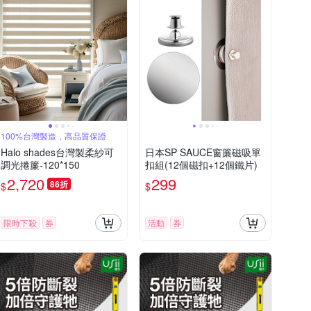
100%台灣製造，高品質保證
Halo shades台灣製柔紗可
日本SP SAUCE窗簾磁吸單
調光捲簾-120*150
扣組(12個磁扣+12個鐵片)
2,720
299
86折
$
$
限時下殺
券
活動
券