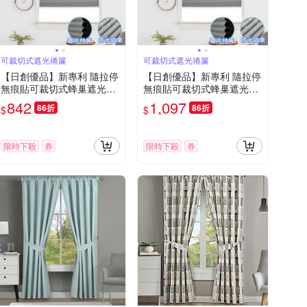
可裁切式遮光捲簾
可裁切式遮光捲簾
【日創優品】新專利 隨拉停
【日創優品】新專利 隨拉停
無痕貼可裁切式蜂巢遮光捲
無痕貼可裁切式蜂巢遮光捲
簾99*163(蜂巢捲簾/遮光簾/
簾122*163(蜂巢捲簾/遮光
842
1,097
86折
86折
$
$
百摺簾/窗簾/門簾)
簾/百摺簾/窗簾/門簾)
限時下殺
券
限時下殺
券