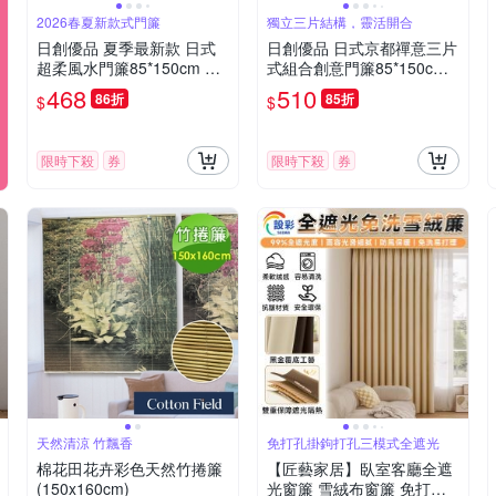
2026春夏新款式門簾
獨立三片結構，靈活開合
日創優品 夏季最新款 日式
日創優品 日式京都禪意三片
超柔風水門簾85*150cm 送
式組合創意門簾85*150cm
門簾桿(門簾/風水簾/長門簾/
送門簾桿(送桿子/長門簾/風
468
510
86折
85折
$
$
紗簾/拉簾/窗簾)
水簾/門簾/臥室門簾/短門簾)
限時下殺
券
限時下殺
券
天然清涼 竹飄香
免打孔掛鉤打孔三模式全遮光
棉花田花卉彩色天然竹捲簾
【匠藝家居】臥室客廳全遮
(150x160cm)
光窗簾 雪絨布窗簾 免打孔