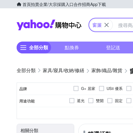
首頁
拍賣
企業/大宗採購入口
合作招商
App下載
Yahoo購物中心
窗簾
全部分類
點換券
登記送
家具/寢具/收納/修繕
家飾/織品/雜貨
G+ 居家
USii 優系
品牌
遮光
雙開
固定
用途功能
品牌名稱
半腰窗簾
否
落地窗簾
種類
黏貼/釘掛
相關分類