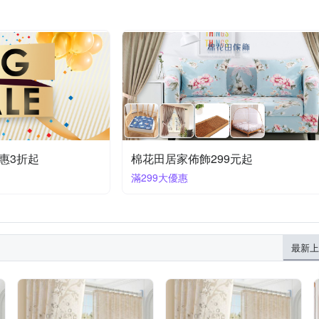
惠3折起
棉花田居家佈飾299元起
滿299大優惠
最新上