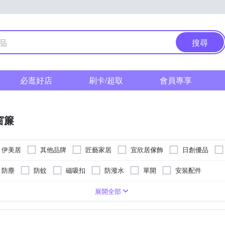
搜尋
必逛好店
刷卡/超取
會員專享
窗簾
伊美居
其他品牌
匠藝家居
宜欣居傢飾
日創優品
防塵
防蚊
磁吸扣
防潑水
單開
安裝配件
長門簾
半腰窗紗
綁帶
簾桿
居家掛飾
百葉窗
展開全部