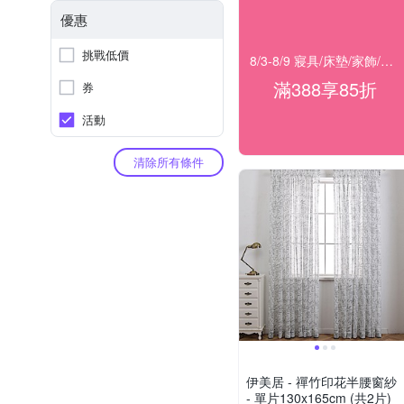
優惠
挑戰低價
8/3-8/9 寢具/床墊/家飾/開運 滿388享85折
滿388享85折
券
活動
清除所有條件
伊美居 - 禪竹印花半腰窗紗
- 單片130x165cm (共2片)