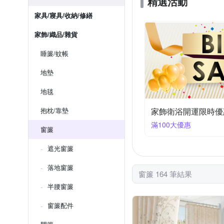
精選活動
家具/寢具/收納/修繕
家飾/織品/雜貨
睡簾/蚊帳
地墊
地毯
抱枕/靠墊
家飾衛浴開運限時優
滿100大優惠
窗簾
遮光窗簾
落地窗簾
窗簾 164 筆結果
半腰窗簾
窗簾配件