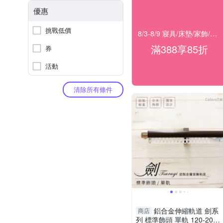
優惠
挑戰低價
8/3-8/9 寢具/床墊/家飾/開運 滿388享85折
滿388享85折
券
活動
清除所有條件
鋁合金伸縮軌道 劍系
商店
列 標準飾頭 單軌 120-200c