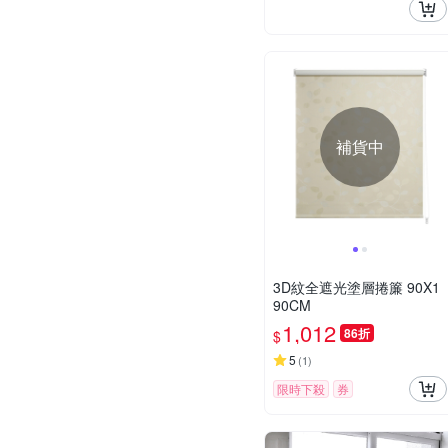
補貨中
3D紋全遮光塗層捲簾 90X1
90CM
1,012
86折
$
5
(
1
)
限時下殺
券