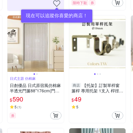
限時下殺
券
現在可以追蹤你喜愛的商店！
日式主題 仿棉麻
日創優品 日式原宿風仿棉麻
【托架】訂製單桿窗
商店
半透光門簾88*176cm(門簾/
簾桿 專用托架 1支入 桿徑對
風水簾/窗簾/窗紗/長門簾/隔
應 19mm 配件 五金用品
590
49
$
$
簾)
5
5
(
1
)
券