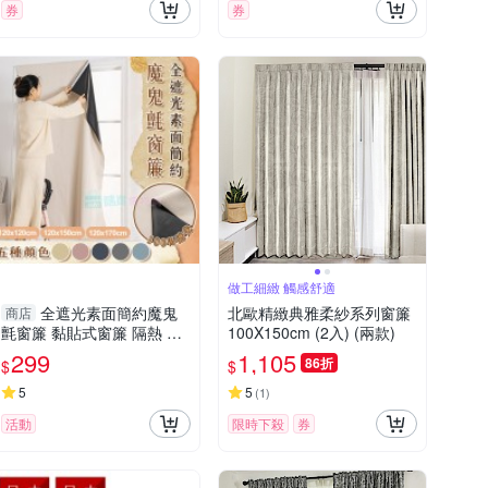
券
券
做工細緻 觸感舒適
全遮光素面簡約魔鬼
北歐精緻典雅柔紗系列窗簾
商店
氈窗簾 黏貼式窗簾 隔熱 遮
100X150cm (2入) (兩款)
光遮陽 窗簾布 門簾 不透光
299
1,105
86折
$
$
5
5
(
1
)
活動
限時下殺
券