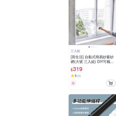
三入組
[荷生活] 自黏式簡易紗窗紗
網(大號 三入組) DIY可截剪
隱形紗窗 附魔術貼
319
$
5
(
1
)
券