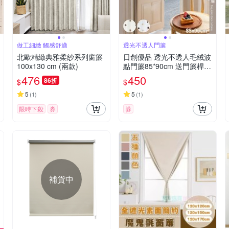
做工細緻 觸感舒適
透光不透人門簾
北歐精緻典雅柔紗系列窗簾
日創優品 透光不透人毛絨波
100x130 cm (兩款)
點門簾85*90cm 送門簾桿
(門簾/長門簾/隔簾/穿桿窗
476
450
86折
$
$
簾/短簾/咖啡簾)
5
5
(
1
)
(
1
)
限時下殺
券
券
補貨中