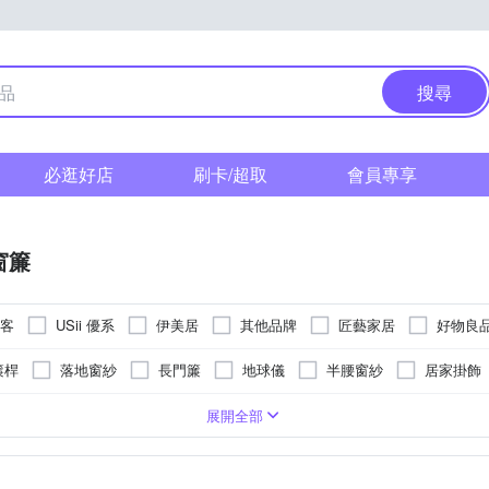
搜尋
必逛好店
刷卡/超取
會員專享
窗簾
達客
USii 優系
伊美居
其他品牌
匠藝家居
好物良
芸佳
范登伯格
簾桿
落地窗紗
長門簾
地球儀
半腰窗紗
居家掛飾
簾
節慶吊飾
節慶派對用品
竹簾
掛勾
卡通商品
勾
單開
可黏貼；但商品不含背膠
固定
磁吸扣
可釘掛；商品內含釘勾
防塵
防蚊
防潑水
展開全部