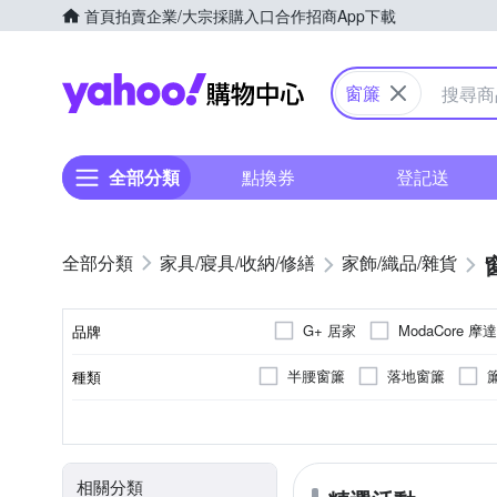
首頁
拍賣
企業/大宗採購入口
合作招商
App下載
Yahoo購物中心
窗簾
全部分類
點換券
登記送
家具/寢具/收納/修繕
家飾/織品/雜貨
G+ 居家
ModaCore 摩
品牌
日本 SP SAUCE
棉花田
半腰窗簾
落地窗簾
種類
品牌名稱
綁帶
桌巾/桌墊
短門
雙開
否
塑膠製品專用
膠帶
不需組裝
無枕心
可釘掛；但商品不含釘
遮光
安裝配件
用途功能
黏貼/釘掛
用途
類型
組裝方式
枕心主材質
相關分類