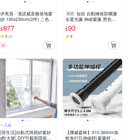
伊美居 - 漢諾威直條落地窗
短款 自動捲收防曬簾
商店
紗 130x230cm(2件) 二色可
全遮光簾 伸縮窗簾 黑色窗
選
簾 吸盤固定 防曬簾 西曬
877
93
$
$
【F0767】
5
5
(
1
)
券
一入組
[荷生活]自黏式簡易紗窗紗
【挪威森林】310-360cm加
網(大號) DIY可截剪隱形紗
粗免打孔伸縮桿(窗簾桿 晾