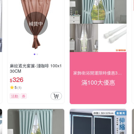
補貨中
麻紋遮光窗簾-淺咖啡 100x1
30CM
家飾衛浴開運限時優惠3折起
326
$
滿100大優惠
5
(
1
)
活動
券