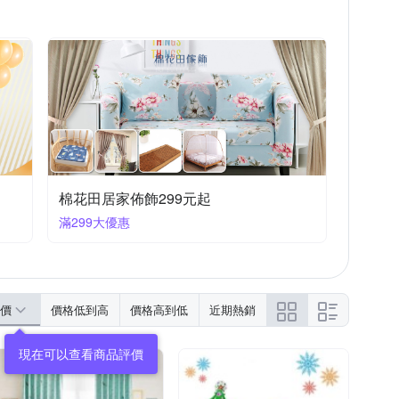
棉花田居家佈飾299元起
滿299大優惠
價
價格低到高
價格高到低
近期熱銷