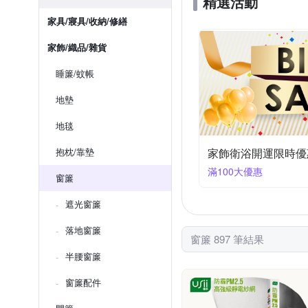
精選活動
家具/寢具/收納/修繕
家飾/織品/雜貨
睡簾/蚊帳
地墊
地毯
抱枕/靠墊
家飾衛浴開運限時優
滿100大優惠
窗簾
遮光窗簾
落地窗簾
窗簾 897 筆結果
半腰窗簾
窗簾配件