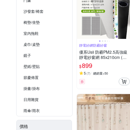
門簾
沙發套/椅套
椅墊/坐墊
室內拖鞋
桌巾/桌墊
靜電紗網防霾紗窗
優系Usii 防霾PM2.5高強級
鏡子
靜電紗窗網 85x210cm (門/
黑色)
899
$
壁紙/壁貼
5
(
7
)
總銷量>50
節慶佈置
券
掛畫/掛布
日用雜貨
雨傘/雨衣
價格