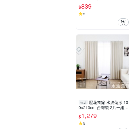
m 造型窗簾軌道DIY 遮光窗
839
$
簾專用軌道
5
壓花窗簾 水波蕩漾 10
商店
0×210cm 台灣製 2片一組
一級遮光 可水洗 熱銷經典
1,279
$
款 兩倍抓皺
5