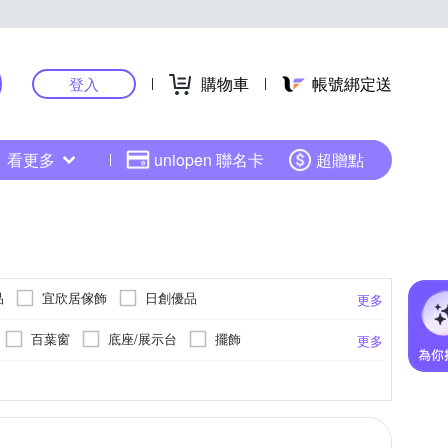
購物車
帳號綁定送
登入
看更多
uniopen 聯名卡
超贈點
品
宜欣居傢飾
日創優品
更多
百葉窗
底座/展示台
擺飾
更多
抱枕套
窗簾
其他
防霉
其他