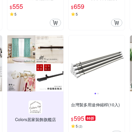
絲 單桿 巴洛克風 台灣製 Co
安裝DIY 方型伸縮窗簾軌道
555
659
$
$
lors tw 室內裝潢
窗簾伸縮桿 窗簾軌道滑輪
5
5
台灣製多用途伸縮桿(10入)
595
86折
$
Colors居家裝飾旗艦店
5
(
2
)