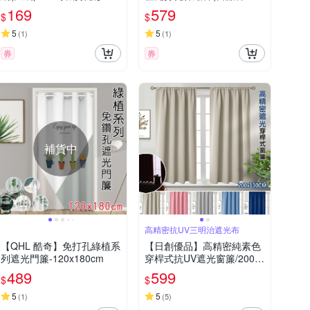
窗 附魔術貼
衣桿 曬衣桿 浴簾桿 門簾桿
169
579
$
$
掛衣架)
5
5
(
1
)
(
1
)
券
券
補貨中
高精密抗UV三明治遮光布
【QHL 酷奇】免打孔綠植系
【日創優品】高精密純素色
列遮光門簾-120x180cm
穿桿式抗UV遮光窗簾/200*1
30*1窗2片(可洗衣機洗/窗
489
599
$
$
簾/拉簾/風水簾/門簾) 售價5
99元
5
5
(
1
)
(
5
)