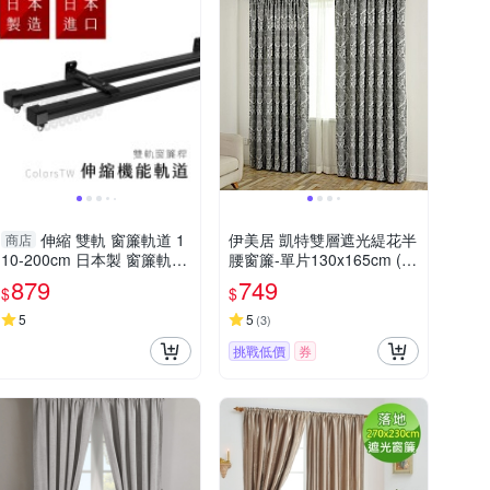
伸縮 雙軌 窗簾軌道 1
伊美居 凱特雙層遮光緹花半
商店
10-200cm 日本製 窗簾軌道
腰窗簾-單片130x165cm (共
安裝DIY 方型伸縮窗簾軌道
2片)
879
749
$
$
窗簾伸縮桿 窗簾軌道滑輪
5
5
(
3
)
挑戰低價
券