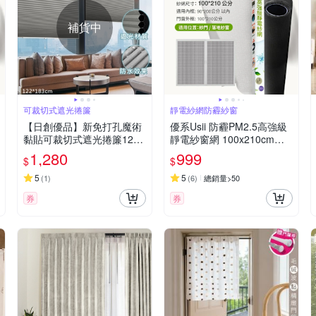
補貨中
可裁切式遮光捲簾
靜電紗網防霾紗窗
【日創優品】新免打孔魔術
優系Usii 防霾PM2.5高強級
黏貼可裁切式遮光捲簾122*
靜電紗窗網 100x210cm
183(蜂巢捲簾/遮光簾/百摺
(門/黑色)
1,280
999
$
$
簾/窗簾/門簾)
5
5
(
1
)
(
6
)
總銷量>50
券
券