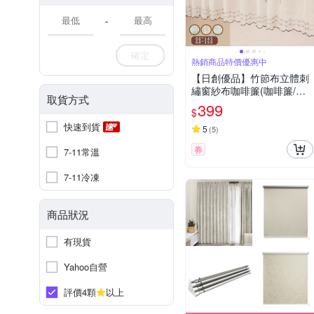
-
確定
熱銷商品特價優惠中
【日創優品】竹節布立體刺
繡窗紗布咖啡簾(咖啡簾/窗
取貨方式
簾/短簾/門簾/裝置窗戶短簾/
399
$
紗簾)
快速到貨
5
(
5
)
券
7-11常溫
7-11冷凍
商品狀況
有現貨
Yahoo自營
評價4顆
以上