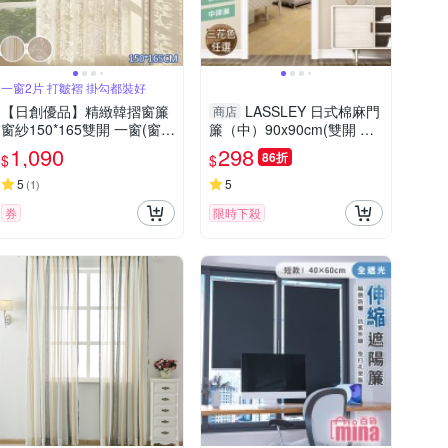
一窗2片 打皺褶 掛勾都裝好
【日創優品】精緻韓摺窗簾
LASSLEY 日式棉麻門
商店
窗紗150*165雙開 一窗(窗
簾（中）90x90cm(雙開 布
紗/遮光窗簾/長門簾/窗簾/拉
簾)
1,090
298
86折
$
$
簾/客廳隔簾)
5
5
(
1
)
券
限時下殺