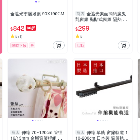
全遮光塗層捲簾 90X190CM
全遮光素面簡約魔鬼
商店
氈窗簾 黏貼式窗簾 隔熱 遮
光遮陽 窗簾布 門簾 不透光
842
299
86折
$
$
5
5
(
1
)
限時下殺
券
活動
伸縮 70~120cm 管徑
伸縮 單軌 窗簾軌道 1
商店
商店
16/13mm 金屬窗簾桿組 蕾
10-200cm 日本製 窗簾軌道