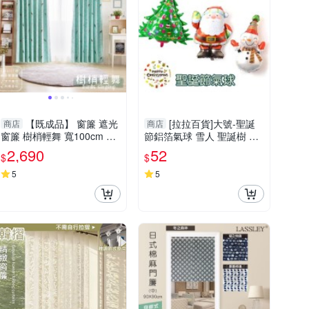
【既成品】 窗簾 遮光
[拉拉百貨]大號-聖誕
商店
商店
窗簾 樹梢輕舞 寬100cm 高
節鋁箔氣球 雪人 聖誕樹 聖
210cm 2片1組 台灣製 可水
誕老公公 耶誕氣球 裝飾 佈
2,690
52
$
$
洗 ※免運商品※
置 禮物
5
5