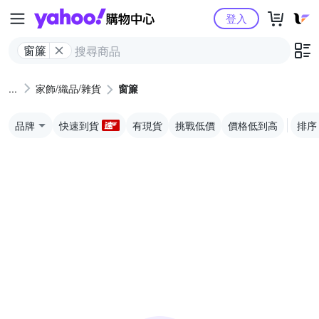
Yahoo購物中心
登入
窗簾
家飾/織品/雜貨
窗簾
品牌
快速到貨
有現貨
挑戰低價
價格低到高
排序