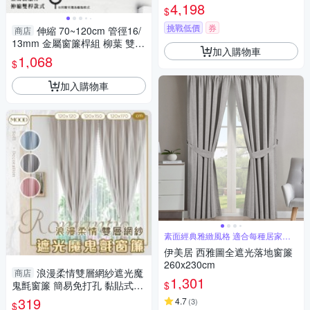
166-180cm以內可指定尺寸/遮
4,198
$
光/摺景/半腰/窗簾/台灣製MIT
挑戰低價
券
伸縮 70~120cm 管徑16/
商店
13mm 金屬窗簾桿組 柳葉 雙桿
加入購物車
巴洛克風 台灣製 Colors tw 室
1,068
$
內裝潢
加入購物車
素面經典雅緻風格 適合每種居家風
格
伊美居 西雅圖全遮光落地窗簾
260x230cm
浪漫柔情雙層網紗遮光魔
商店
1,301
$
鬼氈窗簾 簡易免打孔 黏貼式窗
簾 隔熱 遮光遮陽 窗簾布 門簾
319
4.7
(
3
)
$