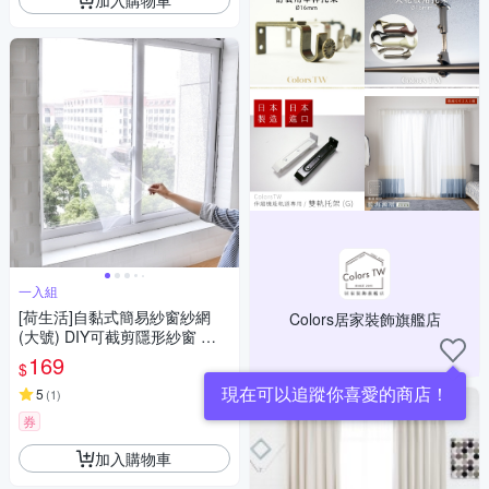
一入組
[荷生活]自黏式簡易紗窗紗網
Colors居家裝飾旗艦店
(大號) DIY可截剪隱形紗窗 附
魔術貼
169
$
5
(
1
)
券
加入購物車