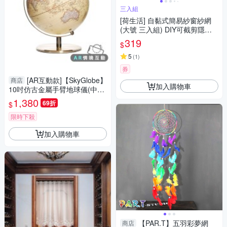
三入組
[荷生活] 自黏式簡易紗窗紗網
(大號 三入組) DIY可截剪隱形
紗窗 附魔術貼
319
$
5
(
1
)
券
[AR互動款]【SkyGlobe】
商店
加入購物車
10吋仿古金屬手臂地球儀(中英
文版)
1,380
69折
$
限時下殺
加入購物車
【PAR.T】五羽彩夢網
商店