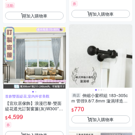
不透光
券
活動
加入購物車
加入購物車
伸縮小窗桿組 183~305c
商店
首創雙面緹花,室內外皆美觀
m 管徑9.8/7.8mm 漩渦球造型
【宜欣居傢飾】浪漫巴黎-雙面
窗簾桿 歐式 台灣製造 偏遠地區
770
緹花遮光訂製窗簾(灰)W300*H
$
請見圖示
211-240cm以內*2片/台灣製
4,599
$
加入購物車
券
加入購物車