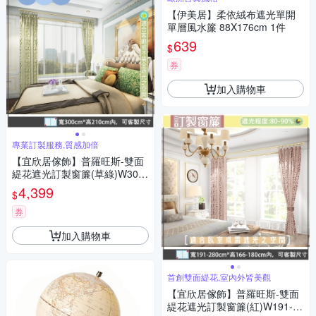
【伊美居】柔依絨布遮光單開
單層風水簾 88X176cm 1件
639
$
券
加入購物車
專業訂製服務,質感加倍
【宜欣居傢飾】普羅旺斯-雙面
緹花遮光訂製窗簾(草綠)W300*
H210cm以內/台灣製
4,399
$
券
加入購物車
首創雙面緹花,室內外皆美觀
【宜欣居傢飾】普羅旺斯-雙面
緹花遮光訂製窗簾(紅)W191-28