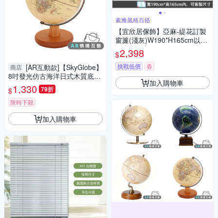
素雅風格百搭
【宜欣居傢飾】亞麻-緹花訂製
窗簾(淺灰)W190*H165cm以內*
2片/半腰/台灣製MIT
2,398
$
挑戰低價
券
[AR互動款]【SkyGlobe】
商店
8吋發光仿古海洋日式木質底座
加入購物車
地球儀(英文版)
1,330
79折
$
限時下殺
加入購物車