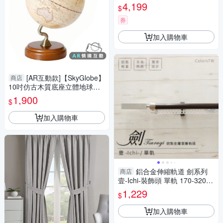
0*H166-180cm以內*2片
4,199
$
券
加入購物車
[AR互動款]【SkyGlobe】
商店
10吋仿古木質底座立體地球儀
(中英文對照)
1,900
$
加入購物車
鋁合金伸縮軌道 劍系列
商店
壹-Ichi-裝飾頭 單軌 170-320c
m 造型窗簾軌道DIY 遮光窗簾
1,229
$
專用軌道
加入購物車