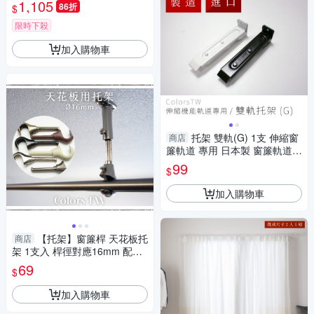
紗 台灣製造)
1,105
86折
$
限時下殺
加入購物車
托架 雙軌(G) 1支 伸縮窗
商店
簾軌道 專用 日本製 窗簾軌道安
裝DIY 方型伸縮窗簾軌道 窗簾
99
$
伸縮桿
加入購物車
【托架】窗簾桿 天花板托
商店
架 1支入 桿徑對應16mm 配件
五金用品
69
$
加入購物車