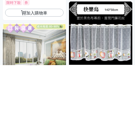
限時下殺
券
加入購物車
LASSLEY 門簾紗-快樂鳥
商店
140X58cm(蕾絲窗紗)
638
86折
$
首創雙面緹花,室內外皆美觀
限時下殺
【宜欣居傢飾】萊茵河畔-雙面
加入購物車
緹花遮光訂製窗簾(米/咖)W191
-280*H166-180cm內*2片
4,199
$
挑戰低價
券
加入購物車