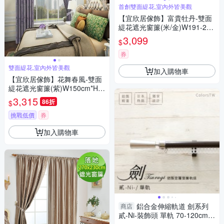
首創雙面緹花,室內外皆美觀
【宜欣居傢飾】富貴牡丹-雙面
緹花遮光窗簾(米/金)W191-280
*H166-180cm以內(可指定尺
3,099
$
寸)*2片/遮光/摺景/半腰/窗簾/台
灣製MIT
券
雙面緹花,室內外皆美觀
加入購物車
【宜欣居傢飾】花舞春風-雙面
緹花遮光窗簾(紫)W150cm*H2
30cm*2片/遮光/摺景/落地窗簾/
3,315
86折
$
台灣製MIT
挑戰低價
券
加入購物車
鋁合金伸縮軌道 劍系列
商店
貳-Ni-裝飾頭 單軌 70-120cm