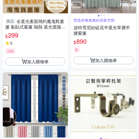
營造舒爽典雅的居家空間
全遮光素面簡約魔鬼氈窗
商店
簾 黏貼式窗簾 隔熱 遮光遮陽
波特雪尼紗緹花半遮光單層半
窗簾布 門簾 不透光
腰窗簾
299
$
890
$
5
券
活動
加入購物車
加入購物車