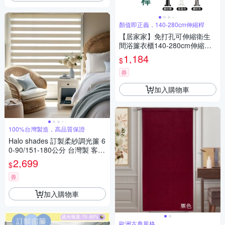
顏值即正義，140-280cm伸縮桿
【居家家】免打孔可伸縮衛生
間浴簾衣櫃140-280cm伸縮桿
(晾衣桿/曬衣桿/浴簾桿/窗簾桿)
1,184
$
券
加入購物車
100%台灣製造，高品質保證
Halo shades 訂製柔紗調光簾 6
0-90/151-180公分 台灣製 客製
化
2,699
$
券
加入購物車
歐洲古典風格