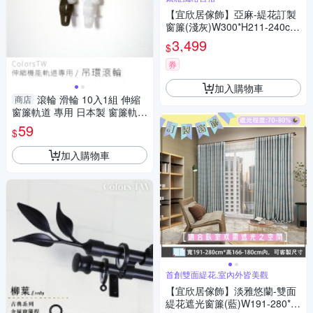
【宜欣居傢飾】亞麻-緹花訂製
窗簾(淺灰)W300*H211-240cm
以內*2片/台灣製MIT
3,499
$
券
加入購物車
滾輪 滑輪 10入1組 伸縮
商店
窗簾軌道 專用 日本製 窗簾軌道
安裝DIY 方型伸縮窗簾軌道 窗
59
$
簾伸縮桿
加入購物車
首創雙面緹花,室內外皆美觀
【宜欣居傢飾】淡雅悠蘭-雙面
緹花遮光窗簾(藍)W191-280*H