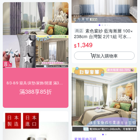
素色窗紗 藍海漸層 100×
商店
238cm 台灣製 2片1組 可水洗
落地窗 藍色 水藍色 白色 夏日
1,349
$
紗簾 兩倍抓皺
加入購物車
8/3-8/9 寢具/床墊/家飾/開運 滿388享85折
滿388享85折
素雅風格百搭