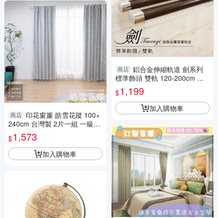
鋁合金伸縮軌道 劍系列
商店
標準飾頭 雙軌 120-200cm 造
型窗簾軌道DIY 遮光窗簾專用
1,199
$
軌道
加入購物車
印花窗簾 皓雪花蹤 100×
商店
240cm 台灣製 2片一組 一級遮
光 可水洗 厚底窗簾 可機洗 兩
1,573
$
倍抓皺
加入購物車