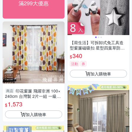
滿299大優惠
【荷生活】可拆卸式免工具造
型窗簾磁吸扣 星型四葉草防漏
光磁吸式固定器-8入組
340
$
活動
券
加入購物車
印花窗簾 飛躍非洲 100×
商店
240cm 台灣製 2片一組 一級遮
光 可水洗 半腰窗 現代感窗簾
1,573
$
兩倍抓皺
加入購物車