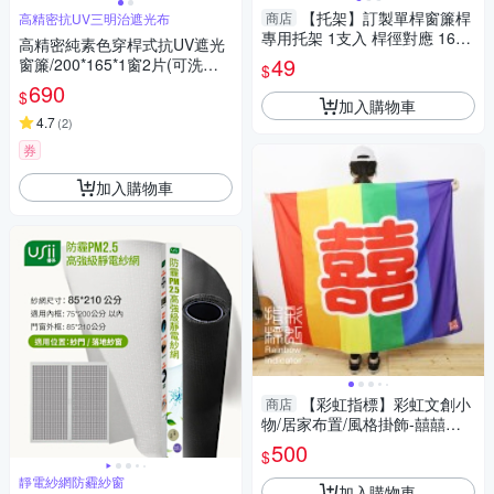
【托架】訂製單桿窗簾桿
商店
高精密抗UV三明治遮光布
專用托架 1支入 桿徑對應 16m
高精密純素色穿桿式抗UV遮光
m 配件 五金用品
49
窗簾/200*165*1窗2片(可洗衣
$
機洗/窗簾/拉簾/風水簾/門簾)
690
$
加入購物車
4.7
(
2
)
券
加入購物車
【彩虹指標】彩虹文創小
商店
物/居家布置/風格掛飾-囍囍款
掛毯
500
$
靜電紗網防霾紗窗
加入購物車