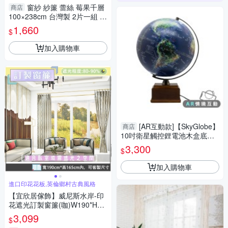
窗紗 紗簾 蕾絲 莓果千層
商店
100×238cm 台灣製 2片一組 可
水洗 落地窗 兩倍抓皺
1,660
$
加入購物車
[AR互動款]【SkyGlobe】
商店
10吋衛星觸控鋰電池木盒底座
地球儀(中英文對照)
3,300
$
加入購物車
進口印花花板,英倫鄉村古典風格
【宜欣居傢飾】威尼斯水岸-印
花遮光訂製窗簾(咖)W190*H16
5cm以內*2片/台灣製MIT
3,099
$