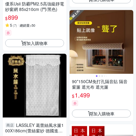
優系Usii 防霾PM2.5高強級靜電
紗窗網 85x210cm (門/黑色)
899
$
5
(
7
)
總銷量>50
券
加入購物車
90*150CM免打孔隔音貼 隔音
窗簾 遮光布 遮光簾
1,499
$
券
加入購物車
LASSLEY 葛蕾絲風水簾1
商店
00X186cm(蕾絲窗紗 德國進口