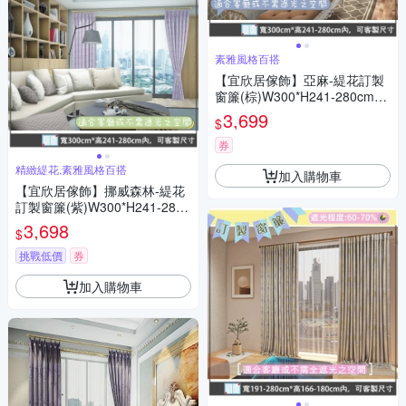
素雅風格百搭
【宜欣居傢飾】亞麻-緹花訂製
窗簾(棕)W300*H241-280cm以
內*2片/台灣製MIT
3,699
$
券
精緻緹花,素雅風格百搭
加入購物車
【宜欣居傢飾】挪威森林-緹花
訂製窗簾(紫)W300*H241-280c
m以內*2片/台灣製MIT
3,698
$
挑戰低價
券
加入購物車