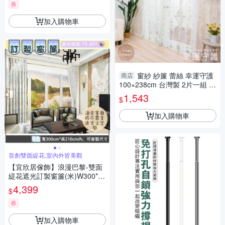
券
加入購物車
窗紗 紗簾 蕾絲 幸運守護
商店
100×238cm 台灣製 2片一組 可
水洗 落地窗 兩倍抓皺
1,543
$
加入購物車
首創雙面緹花,室內外皆美觀
【宜欣居傢飾】浪漫巴黎-雙面
緹花遮光訂製窗簾(米)W300*H
210cm以內*2片/台灣製MIT
4,399
$
券
加入購物車