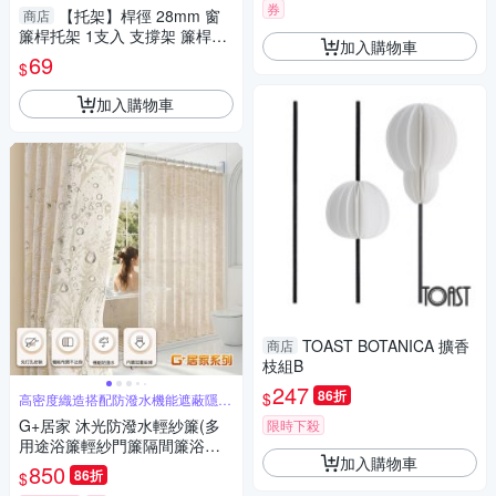
券
【托架】桿徑 28mm 窗
商店
簾桿托架 1支入 支撐架 簾桿架
加入購物車
桿架 掛鉤 共5色 現貨 台灣製造
69
$
美式經典系列
加入購物車
TOAST BOTANICA 擴香
商店
枝組B
247
86折
$
高密度織造搭配防潑水機能遮蔽隱私
採光柔和
G+居家 沐光防潑水輕紗簾(多
限時下殺
用途浴簾輕紗門簾隔間簾浴室
加入購物車
隔間簾/布藝浴簾/輕紗落地簾)
850
86折
$