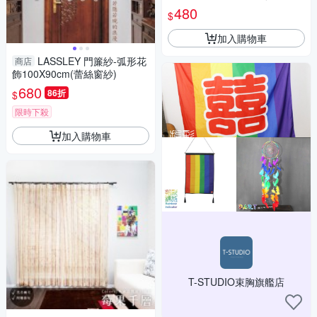
480
$
加入購物車
LASSLEY 門簾紗-弧形花
商店
飾100X90cm(蕾絲窗紗)
680
86折
$
限時下殺
加入購物車
T-STUDIO束胸旗艦店