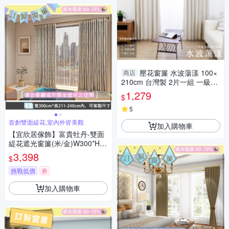
壓花窗簾 水波蕩漾 100×
商店
210cm 台灣製 2片一組 一級遮
光 可水洗 熱銷經典款 兩倍抓皺
1,279
$
5
首創雙面緹花,室內外皆美觀
加入購物車
【宜欣居傢飾】富貴牡丹-雙面
緹花遮光窗簾(米/金)W300*H21
1-240cm以內(可指定尺寸)*2
3,398
$
片/遮光/摺景/落地/窗簾/台灣製
MIT
挑戰低價
券
加入購物車