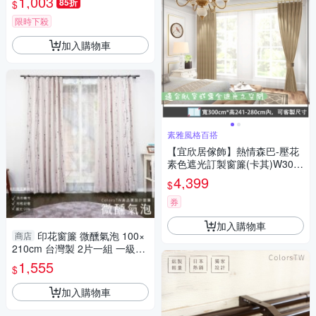
1,003
85折
$
限時下殺
加入購物車
素雅風格百搭
【宜欣居傢飾】熱情森巴-壓花
素色遮光訂製窗簾(卡其)W300*
H241-280cm以內*2片/台灣製
4,399
$
券
加入購物車
印花窗簾 微醺氣泡 100×
商店
210cm 台灣製 2片一組 一級遮
光 可機洗 兩倍抓皺 日本技術
1,555
$
型態記憶加工
加入購物車