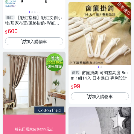
【彩虹指標】彩虹文創小
商店
物/居家布置/風格掛飾-彩虹款
掛軸
600
$
加入購物車
窗簾掛鉤 可調整高度 8m
商店
m 1組14入 日本進口 專利設計
99
$
加入購物車
棉花田居家佈飾299元起