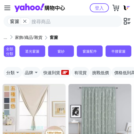
Yahoo購物中心
登入
窗簾
家飾/織品/雜貨
窗簾
全部
遮光窗簾
窗紗
窗簾配件
半腰窗簾
分類
分類
品牌
快速到貨
有現貨
挑戰低價
價格低到