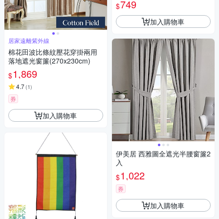
造型窗簾軌道DIY 遮光窗簾專
749
$
用軌道
加入購物車
居家遠離紫外線
棉花田波比條紋壓花穿掛兩用
落地遮光窗簾(270x230cm)
1,869
$
4.7
(
1
)
券
加入購物車
伊美居 西雅圖全遮光半腰窗簾2
入
1,022
$
券
加入購物車