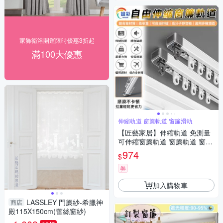
家飾衛浴開運限時優惠3折起
滿100大優惠
伸縮軌道 窗簾軌道 窗簾滑軌
【匠藝家居】伸縮軌道 免測量
可伸縮窗簾軌道 窗簾軌道 窗簾
滑軌 雙軌窗簾軌道 鋁合金材
974
$
質-頂裝單軌1.5米
券
加入購物車
LASSLEY 門簾紗-希臘神
商店
殿115X150cm(蕾絲窗紗)