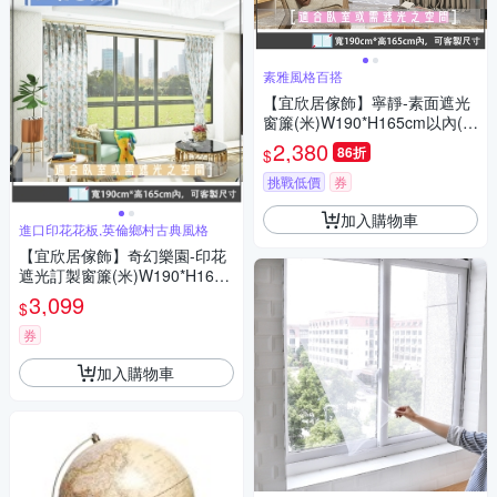
素雅風格百搭
【宜欣居傢飾】寧靜-素面遮光
窗簾(米)W190*H165cm以內(可
指定尺寸)*2片/遮光/摺景/半腰/
2,380
86折
$
窗簾/台灣製MIT
挑戰低價
券
加入購物車
進口印花花板,英倫鄉村古典風格
【宜欣居傢飾】奇幻樂園-印花
遮光訂製窗簾(米)W190*H165c
m以內(可指定尺寸)*2片/台灣製
3,099
$
券
加入購物車