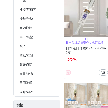
門簾
沙發套/椅套
椅墊/坐墊
室內拖鞋
桌巾/桌墊
日本品牌品質安心，免釘免鑽孔
簡單安裝
鏡子
日本進口伸縮桿-40~70cm-
2支
壁紙/壁貼
228
$
節慶佈置
券
掛畫/掛布
日用雜貨
雨傘/雨衣
價格