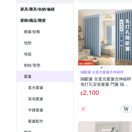
家具/寢具/收納/修繕
家飾/織品/雜貨
睡簾/蚊帳
地墊
地毯
抱枕/靠墊
隔斷簾 全遮光窗簾含伸縮桿
窗簾
隔斷簾 全遮光窗簾含伸縮桿
免打孔安裝窗簾 門簾 隔間
遮光窗簾
簾 隔熱窗簾（適用牆寬110-
2,100
$
160cm）
落地窗簾
券
半腰窗簾
窗簾配件