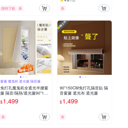
(
12
)
限時下殺
券
券
窗簾 魔鬼耗 遮光簾 隔音簾
免打孔魔鬼耗全遮光半腰窗
90*150CM免打孔隔音貼 隔
簾 隔音/隔熱/遮光簾90*150
音窗簾 遮光布 遮光簾
CM
1,499
1,499
$
$
券
券