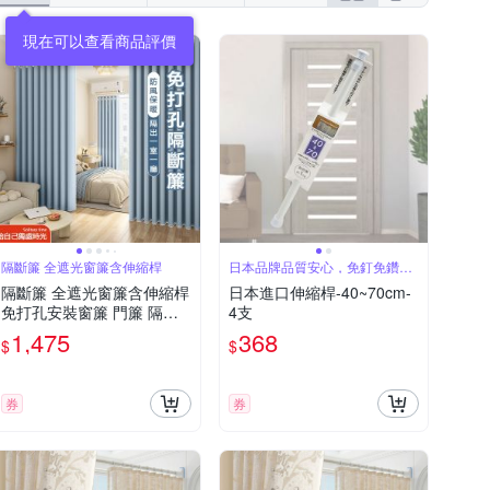
隔斷簾 全遮光窗簾含伸縮桿
日本品牌品質安心，免釘免鑽孔
簡單安裝
隔斷簾 全遮光窗簾含伸縮桿
日本進口伸縮桿-40~70cm-
免打孔安裝窗簾 門簾 隔間
4支
簾 隔熱窗簾（適用牆寬70-1
1,475
368
$
$
10cm）
券
券