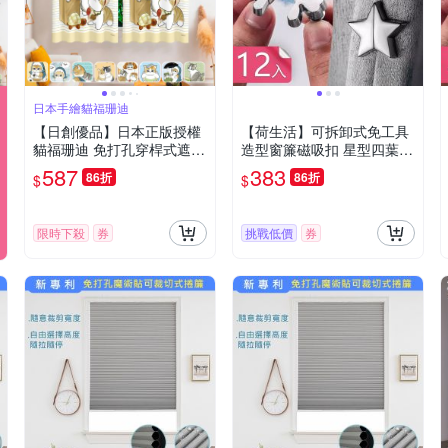
日本手繪貓福珊迪
【日創優品】日本正版授權
【荷生活】可拆卸式免工具
貓福珊迪 免打孔穿桿式遮光
造型窗簾磁吸扣 星型四葉草
窗簾150x200一片(窗簾/風
防漏光磁吸式固定器-12入
587
383
86折
86折
$
$
水簾/門簾/拉簾/隔簾/遮光窗
組
簾)
限時下殺
券
挑戰低價
券