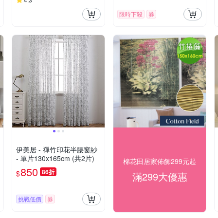
限時下殺
券
伊美居 - 禪竹印花半腰窗紗
- 單片130x165cm (共2片)
棉花田居家佈飾299元起
850
86折
$
滿299大優惠
挑戰低價
券