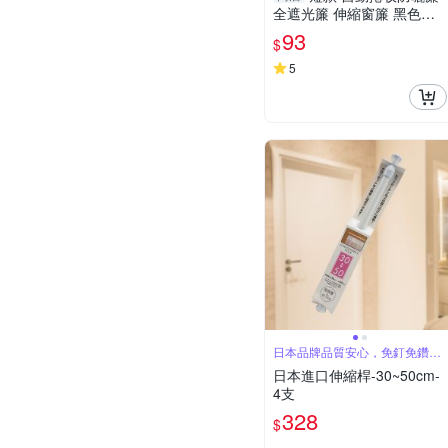
全遮光簾 伸縮窗簾 黑色窗
簾 吸盤固定 防曬簾 西曬
93
$
【F0767】
5
日本品牌品質安心，免釘免鑽孔
簡單安裝
日本進口伸縮桿-30~50cm-
4支
328
$