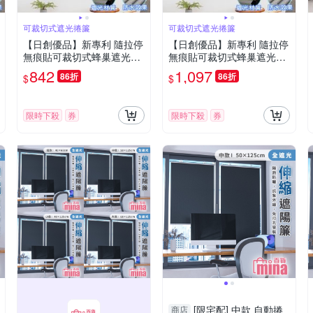
可裁切式遮光捲簾
可裁切式遮光捲簾
【日創優品】新專利 隨拉停
【日創優品】新專利 隨拉停
無痕貼可裁切式蜂巢遮光捲
無痕貼可裁切式蜂巢遮光捲
簾99*163(蜂巢捲簾/遮光簾/
簾122*163(蜂巢捲簾/遮光
842
1,097
86折
86折
$
$
百摺簾/窗簾/門簾)
簾/百摺簾/窗簾/門簾)
限時下殺
券
限時下殺
券
[限宅配] 中款 自動捲
商店