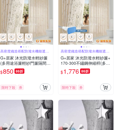
高密度織造搭配防潑水機能遮蔽
高密度織造搭配防潑水機能遮蔽
隱私採光柔和
隱私採光柔和
G+居家 沐光防潑水輕紗簾
G+居家 沐光防潑水輕紗簾+
(多用途浴簾輕紗門簾隔間簾
170-300不鏽鋼伸縮桿(多用
浴室隔間簾/布藝浴簾/輕紗
途浴簾輕紗門簾隔間簾浴室
850
1,776
86折
86折
$
$
落地簾)
隔間簾/布藝浴簾/輕紗落地
簾)
限時下殺
券
限時下殺
券