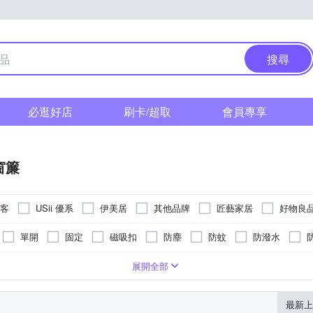
搜尋
必逛好店
刷卡/超取
會員專享
窗簾
達客
USii 優系
伊美居
其他品牌
匠藝家居
好物良
芸佳
范登伯格
單開
固定
磁吸扣
防塵
防蚊
防潑水
簾桿
否
可黏貼；但商品不含背膠
落地窗紗
長門簾
半腰窗紗
居家掛飾
百葉窗
展開全部
掛勾
竹簾
卡通商品
抱枕套
地球儀
擺飾
最新上