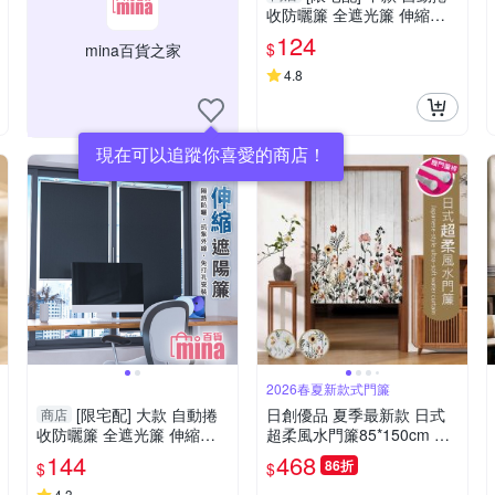
收防曬簾 全遮光簾 伸縮窗
簾 黑色窗簾 吸盤固定 免釘
124
$
mina百貨之家
牆【F0767】
4.8
現在可以追蹤你喜愛的商店！
2026春夏新款式門簾
[限宅配] 大款 自動捲
日創優品 夏季最新款 日式
商店
收防曬簾 全遮光簾 伸縮窗
超柔風水門簾85*150cm 送
簾 黑色窗簾 吸盤固定 免釘
門簾桿(門簾/風水簾/長門簾/
144
468
86折
$
$
牆【F0767】
紗簾/拉簾/窗簾)
4.3