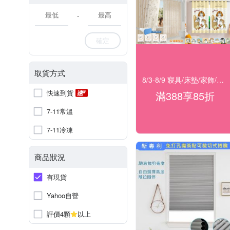
-
確定
取貨方式
8/3-8/9 寢具/床墊/家飾/開運 滿388享85折
快速到貨
滿388享85折
7-11常溫
7-11冷凍
商品狀況
有現貨
Yahoo自營
評價4顆
以上