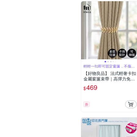
輕輕一扣即可固定窗簾，不傷牆
面
【好物良品】 法式輕奢卡扣
金屬窗簾束帶｜高彈力免打
孔綁帶 居家軟裝美學
469
$
券