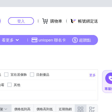
購物車
帳號綁定送
登入
看更多
uniopen 聯名卡
超贈點
品
宜欣居傢飾
日創優品
更多
防霉
其他
桌巾/桌墊
綁帶
短門簾
更多
其他
架
價格低到高
價格高到低
近期熱銷