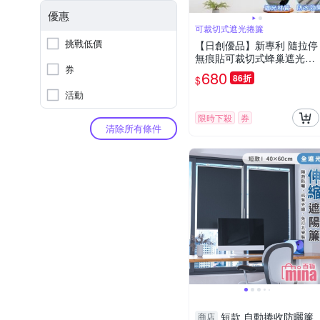
優惠
可裁切式遮光捲簾
挑戰低價
【日創優品】新專利 隨拉停
無痕貼可裁切式蜂巢遮光捲
券
簾74*163(蜂巢捲簾/遮光簾/
680
86折
$
百摺簾/窗簾/門簾)
活動
限時下殺
券
清除所有條件
短款 自動捲收防曬簾
商店