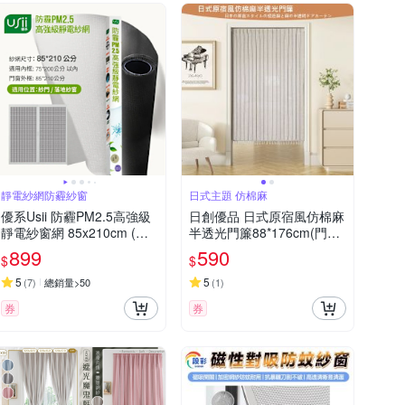
靜電紗網防霾紗窗
日式主題 仿棉麻
優系Usii 防霾PM2.5高強級
日創優品 日式原宿風仿棉麻
靜電紗窗網 85x210cm (門/
半透光門簾88*176cm(門簾/
黑色)
風水簾/窗簾/窗紗/長門簾/隔
899
590
$
$
簾)
5
5
(
7
)
總銷量>50
(
1
)
券
券