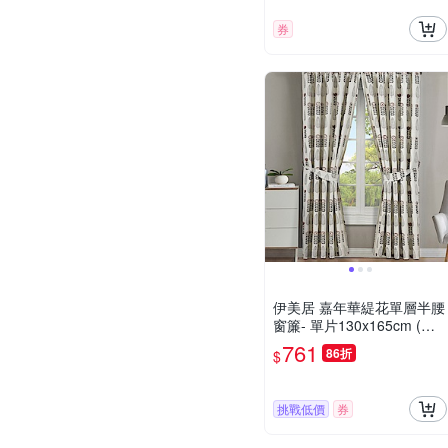
券
伊美居 嘉年華緹花單層半腰
窗簾- 單片130x165cm (共2
片)
761
86折
$
挑戰低價
券