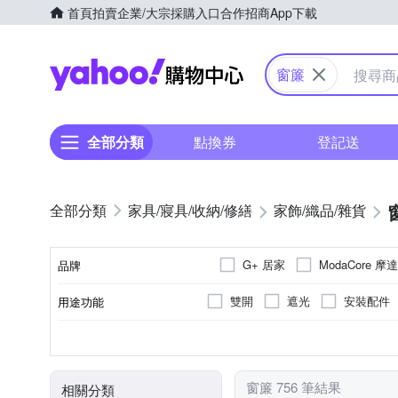
首頁
拍賣
企業/大宗採購入口
合作招商
App下載
Yahoo購物中心
窗簾
全部分類
點換券
登記送
家具/寢具/收納/修繕
家飾/織品/雜貨
G+ 居家
ModaCore 摩
品牌
日本 SP SAUCE
棉花田
雙開
遮光
安裝配件
用途功能
品牌名稱
落地窗簾
可釘掛；但商品不含釘勾
塑膠製品專用
膠帶
不需組裝
無枕心
半腰窗簾
種類
黏貼/釘掛
用途
類型
組裝方式
枕心主材質
節慶吊飾
節慶派對用品
窗簾 756 筆結果
相關分類