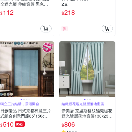
全遮光簾 伸縮窗簾 黑色窗
2支
簾 吸盤固定 免釘牆【F076
112
218
$
$
7】
券
獨立三片結構，靈活開合
編織緹花遮光雙層落地窗簾
日創優品 日式京都禪意三片
伊美居 克里斯格紋編織緹花
式組合創意門簾85*150cm
遮光雙層落地窗簾130x230c
送門簾桿(送桿子/長門簾/風
m -2件
510
806
85折
$
$
水簾/門簾/臥室門簾/短門簾)
4.8