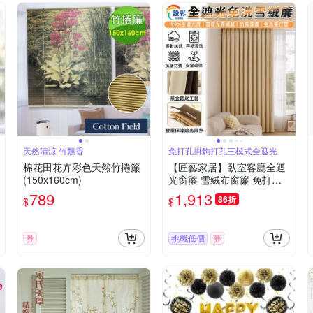
天然清涼 竹飄香
免打孔掛鉤打孔三模式全遮光
棉花田花卉彩色天然竹捲簾
【匠藝家居】臥室客廳全遮
(150x160cm)
光窗簾 雪絨布窗簾 免打孔
隔音窗簾 雪絨奶茶 掛鉤款
789
1,913
86折
$
$
2.6-3.1m 簾子高度2.5米
券
挑戰低價
券