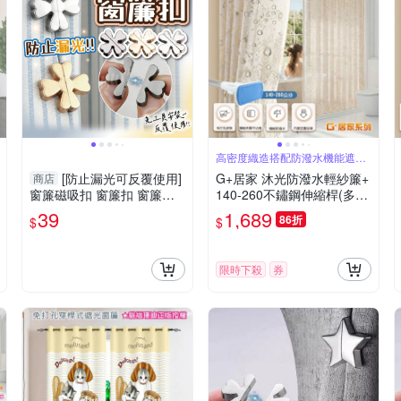
高密度織造搭配防潑水機能遮蔽
隱私採光柔和
[防止漏光可反覆使用]
G+居家 沐光防潑水輕紗簾+
商店
窗簾磁吸扣 窗簾扣 窗簾固
140-260不鏽鋼伸縮桿(多用
定扣
途浴簾輕紗門簾隔間簾浴室
39
1,689
86折
$
$
隔間簾/布藝浴簾/輕紗落地
簾)
限時下殺
券