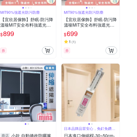
MIT90%強遮光防污防塵
MIT90%強遮光防污防塵
【宜欣居傢飾】舒眠-防污降
【宜欣居傢飾】舒眠-防污降
溫噪MIT安全布料強遮光窗
溫噪MIT安全布料強遮光窗
簾-W145*H210cm一窗2片-
簾-W145*H165cm一窗2片-
899
699
$
$
總寬290cm(窗簾/拉簾/門簾/
總寬290cm(窗簾/拉簾/門簾/
隔間/除舊佈新)
隔間/除舊佈新)
1
(
1
)
券
券
日本品牌品質安心，免釘免鑽孔
簡單安裝
小款 自動捲收防曬簾
日本進口伸縮桿-30~50cm-
商店