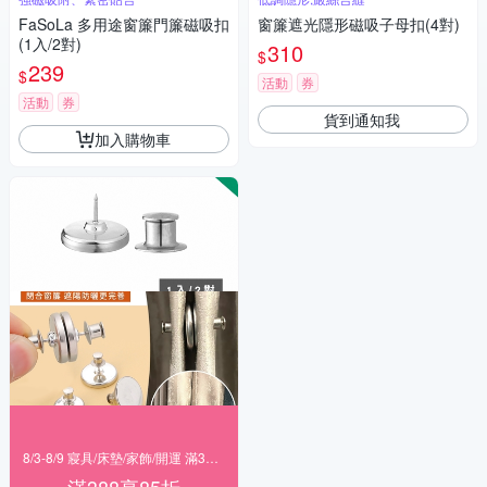
FaSoLa 多用途窗簾門簾磁吸扣
窗簾遮光隱形磁吸子母扣(4對)
(1入/2對)
310
$
239
$
活動
券
活動
券
貨到通知我
加入購物車
8/3-8/9 寢具/床墊/家飾/開運 滿388享85折