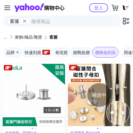
Yahoo購物中心
登入
窗簾
家飾/織品/雜貨
窗簾
品牌
快速到貨
有現貨
挑戰低價
價格低到高
用途
補貨中
強磁吸附、緊密貼合
低調隱形,嚴絲合縫