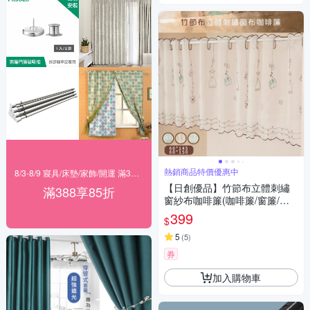
熱銷商品特價優惠中
8/3-8/9 寢具/床墊/家飾/開運 滿388享85折
【日創優品】竹節布立體刺繡
滿388享85折
窗紗布咖啡簾(咖啡簾/窗簾/短
簾/門簾/裝置窗戶短簾/紗簾)
399
$
5
(
5
)
券
加入購物車