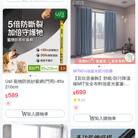
MIT90%強遮光防污防塵
【宜欣居傢飾】舒眠-防污降溫
Usii 寵物防抓紗窗網(門用)-85x
噪MIT安全布料強遮光窗簾-W1
210cm
45*H165cm一窗2片-總寬290c
699
$
589
m(窗簾/拉簾/門簾/隔間/除舊佈
$
新)
1
(
1
)
券
券
加入購物車
加入購物車