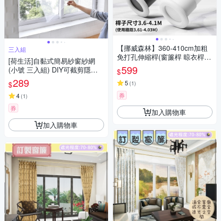
【挪威森林】360-410cm加粗
三入組
免打孔伸縮桿(窗簾桿 晾衣桿
[荷生活]自黏式簡易紗窗紗網
曬衣桿 浴簾桿 門簾桿 掛衣架)
599
(小號 三入組) DIY可截剪隱形
$
紗窗 附魔術貼
289
5
(
1
)
$
券
4
(
1
)
券
加入購物車
加入購物車