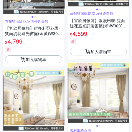
首創雙面緹花,室內外皆美觀
【宜欣居傢飾】浪漫巴黎-雙面
首創雙面緹花,室內外皆美觀
緹花遮光訂製窗簾(米)W300*H
【宜欣居傢飾】維多利亞花園-
211-240cm以內*2片/台灣製
4,599
雙面緹花遮光窗簾(金黃)W300*
$
H241-280cm以內*2片/台灣製
4,799
券
$
券
加入購物車
加入購物車
素雅風格百搭