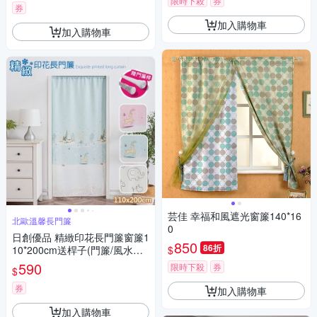
限時下殺
券
券
加入購物車
加入購物車
芸佳 幸福和風遮光窗簾140*16
北歐溫馨長門簾
0
日創優品 精緻印花長門簾窗簾1
850
86折
$
10*200cm送桿子(門簾/風水簾/
拉簾 /窗簾/隔簾/客廳臥室)
590
限時下殺
券
$
券
加入購物車
加入購物車