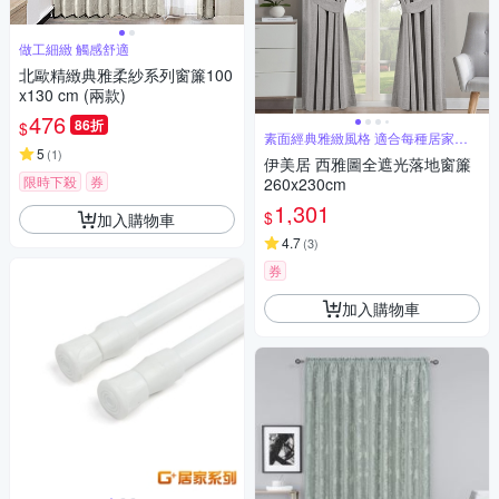
做工細緻 觸感舒適
北歐精緻典雅柔紗系列窗簾100
x130 cm (兩款)
476
86折
$
素面經典雅緻風格 適合每種居家風
格
5
(
1
)
伊美居 西雅圖全遮光落地窗簾
限時下殺
券
260x230cm
1,301
$
加入購物車
4.7
(
3
)
券
加入購物車