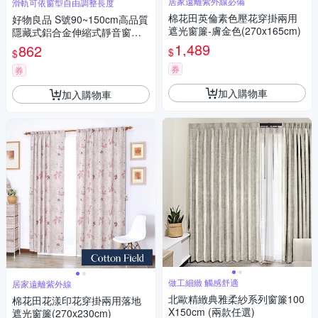
居家遠離紫外線必備
滑軌可依窗型自由調整長度
棉花田英倫素色壓花穿掛兩用
好物良品 S號90~150cm高品質
遮光窗簾-膚金色(270x165cm)
隱藏式鋁合金伸縮式靜音窗簾
滑軌(窗簾軌 推拉窗簾 窗簾軌
1,489
862
$
$
道 遮光窗簾 窗簾)
券
券
加入購物車
加入購物車
做工細緻 觸感舒適
居家遠離紫外線
北歐精緻典雅柔紗系列窗簾100
棉花田花漾印花穿掛兩用落地
X150cm (兩款任選)
遮光窗簾(270x230cm)