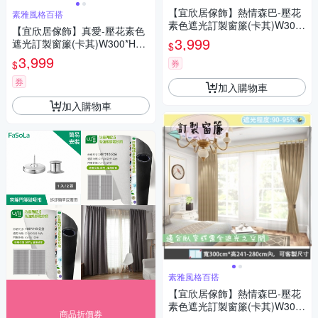
【宜欣居傢飾】熱情森巴-壓花
素雅風格百搭
素色遮光訂製窗簾(卡其)W300*
【宜欣居傢飾】真愛-壓花素色
H210cm以內*2片/半腰/台灣製
3,999
遮光訂製窗簾(卡其)W300*H21
$
0cm以內*2片/半腰台灣製
3,999
券
$
券
加入購物車
加入購物車
素雅風格百搭
【宜欣居傢飾】熱情森巴-壓花
素色遮光訂製窗簾(卡其)W300*
商品折價券