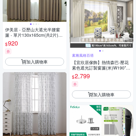
伊美居 - 亞歷山大遮光半腰窗
簾 - 單片130x165cm(共2片)二
色
920
$
券
素雅風格百搭
加入購物車
【宜欣居傢飾】熱情森巴-壓花
素色遮光訂製窗簾(米)W190*H
165cm以內*2片/半腰/台灣製
2,799
$
券
加入購物車