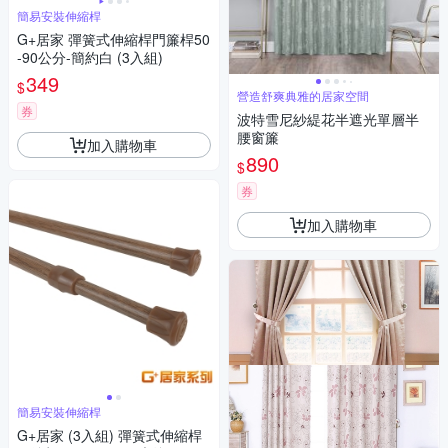
簡易安裝伸縮桿
G+居家 彈簧式伸縮桿門簾桿50
-90公分-簡約白 (3入組)
349
$
營造舒爽典雅的居家空間
券
波特雪尼紗緹花半遮光單層半
腰窗簾
加入購物車
890
$
券
加入購物車
簡易安裝伸縮桿
G+居家 (3入組) 彈簧式伸縮桿