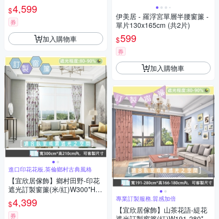
H211-240cm以內*2片/台灣製
4,599
$
伊美居 - 羅浮宮單層半腰窗簾 -
券
單片130x165cm (共2片)
599
加入購物車
$
券
加入購物車
進口印花花板,英倫鄉村古典風格
【宜欣居傢飾】鄉村田野-印花
遮光訂製窗簾(米/紅)W300*H21
0cm以內*2片/半腰/台灣製
專業訂製服務,質感加倍
4,399
$
【宜欣居傢飾】山茶花語-緹花
券
遮光訂製窗簾(紅)W191-280*H