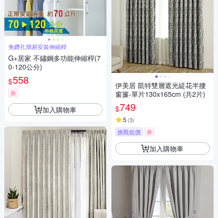
免鑽孔簡易安裝伸縮桿
G+居家 不鏽鋼多功能伸縮桿(7
0-120公分)
558
$
伊美居 凱特雙層遮光緹花半腰
券
窗簾-單片130x165cm (共2片)
749
$
加入購物車
5
(
3
)
挑戰低價
券
加入購物車