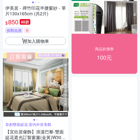
伊美居 - 禪竹印花半腰窗紗 - 單
片130x165cm (共2片)
850
86折
$
挑戰低價
券
加入購物車
商品折價券
100元
首創雙面緹花,室內外皆美觀
【宜欣居傢飾】浪漫巴黎-雙面
緹花遮光訂製窗簾(金黃)W300*