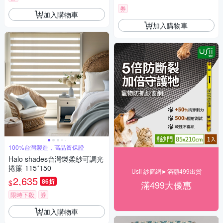
券
加入購物車
加入購物車
100%台灣製造，高品質保證
Halo shades台灣製柔紗可調光
捲簾-115*150
Usii 紗窗網►滿額499出貨
2,635
86折
$
滿499大優惠
限時下殺
券
加入購物車