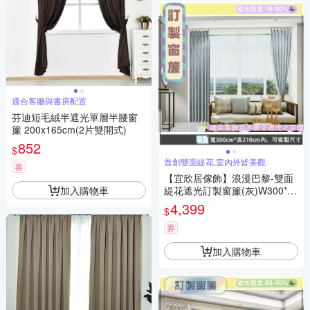
適合客廳與書房配置
芬迪短毛絨半遮光單層半腰窗
簾 200x165cm(2片雙開式)
852
$
首創雙面緹花,室內外皆美觀
券
【宜欣居傢飾】浪漫巴黎-雙面
加入購物車
緹花遮光訂製窗簾(灰)W300*H
210cm以內*2片/台灣製MIT
4,399
$
券
加入購物車