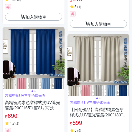
5
券
(
1
)
券
加入購物車
加入購物車
高精密抗UV三明治遮光布
高精密純素色穿桿式抗UV遮光
高精密抗UV三明治遮光布
窗簾/200*165*1窗2片(可洗衣
【日創優品】高精密純素色穿
機洗/窗簾/拉簾/風水簾/門簾)
690
桿式抗UV遮光窗簾/200*130*1
$
窗2片(可洗衣機洗/窗簾/拉簾/風
599
$
4.7
(
2
)
水簾/門簾) 售價599元
5
券
(
5
)