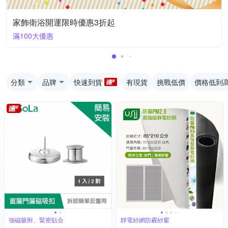
家飾衛浴開運限時優惠3折起
滿100大優惠
分類
品牌
快速到貨
有現貨
挑戰低價
價格低到
強磁吸附、緊密貼合
靜電紗網防霾紗窗