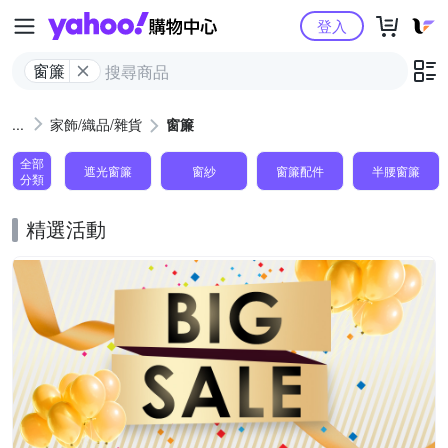
Yahoo購物中心
登入
窗簾
家飾/織品/雜貨
窗簾
全部
遮光窗簾
窗紗
窗簾配件
半腰窗簾
分類
精選活動