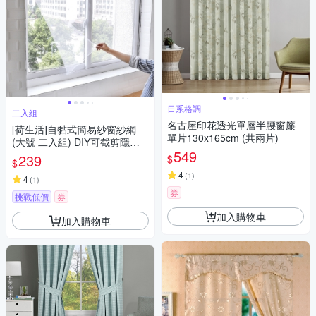
日系格調
二入組
名古屋印花透光單層半腰窗簾
[荷生活]自黏式簡易紗窗紗網
單片130x165cm (共兩片)
(大號 二入組) DIY可截剪隱形
549
紗窗 附魔術貼
239
$
$
4
(
1
)
4
(
1
)
券
挑戰低價
券
加入購物車
加入購物車