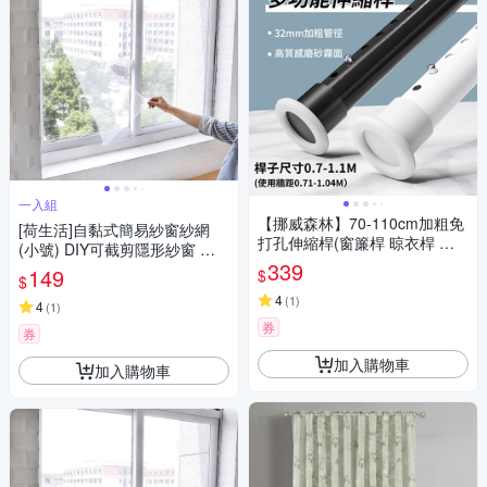
一入組
【挪威森林】70-110cm加粗免
[荷生活]自黏式簡易紗窗紗網
打孔伸縮桿(窗簾桿 晾衣桿 曬
(小號) DIY可截剪隱形紗窗 附
衣桿 浴簾桿 門簾桿 掛衣架)
339
魔術貼
149
$
$
4
(
1
)
4
(
1
)
券
券
加入購物車
加入購物車