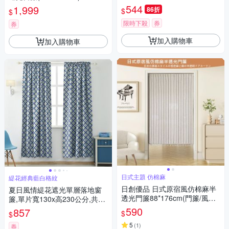
544
1,999
86折
$
$
限時下殺
券
券
加入購物車
加入購物車
日式主題 仿棉麻
緹花經典藍白格紋
日創優品 日式原宿風仿棉麻半
夏日風情緹花遮光單層落地窗
透光門簾88*176cm(門簾/風水
簾,單片寬130x高230公分,共兩
簾/窗簾/窗紗/長門簾/隔簾)
2片
590
857
$
$
5
(
1
)
券