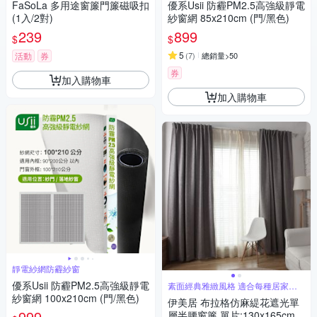
FaSoLa 多用途窗簾門簾磁吸扣
優系Usii 防霾PM2.5高強級靜電
(1入/2對)
紗窗網 85x210cm (門/黑色)
239
899
$
$
5
活動
券
(
7
)
總銷量>50
券
加入購物車
加入購物車
靜電紗網防霾紗窗
優系Usii 防霾PM2.5高強級靜電
素面經典雅緻風格 適合每種居家風
格
紗窗網 100x210cm (門/黑色)
伊美居 布拉格仿麻緹花遮光單
999
層半腰窗簾 單片:130x165cm