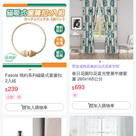
營造成熟高雅的法式居家空間
春日花園印花遮光雙層半腰窗
Fasola 簡約系列磁吸式窗簾扣
簾 260x165公分
2入組
693
239
$
$
券
活動
券
加入購物車
加入購物車