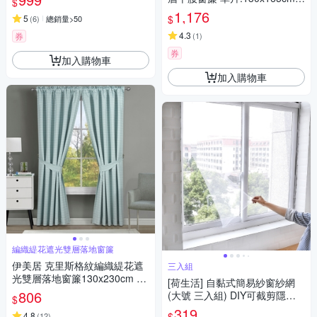
$
共2片
1,176
$
5
(
6
)
總銷量>50
4.3
券
(
1
)
券
加入購物車
加入購物車
編織緹花遮光雙層落地窗簾
伊美居 克里斯格紋編織緹花遮
三入組
光雙層落地窗簾130x230cm -2
[荷生活] 自黏式簡易紗窗紗網
件
806
(大號 三入組) DIY可截剪隱形
$
紗窗 附魔術貼
319
$
4.8
(
12
)