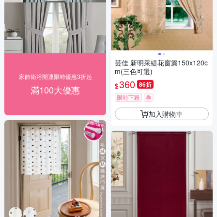
芸佳 新明采緹花窗簾150x120c
m(三色可選)
家飾衛浴開運限時優惠3折起
360
86折
$
滿100大優惠
限時下殺
券
加入購物車