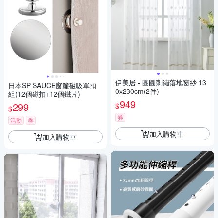
伊美居 - 團圓刺繡落地窗紗 13
日本SP SAUCE窗簾磁吸單扣
0x230cm(2件)
組(12個磁扣+12個鐵片)
949
299
$
$
券
活動
券
加入購物車
加入購物車