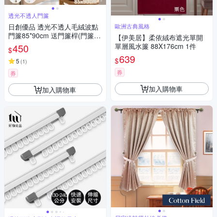
透光不透人門簾
日創優品 透光不透人毛絨波點
歐洲古典風格
門簾85*90cm 送門簾桿(門簾/
【伊美居】柔依絨布遮光單開
長門簾/隔簾/穿桿窗簾/短簾/咖
450
單層風水簾 88X176cm 1件
$
啡簾)
639
$
5
(
1
)
券
券
加入購物車
加入購物車