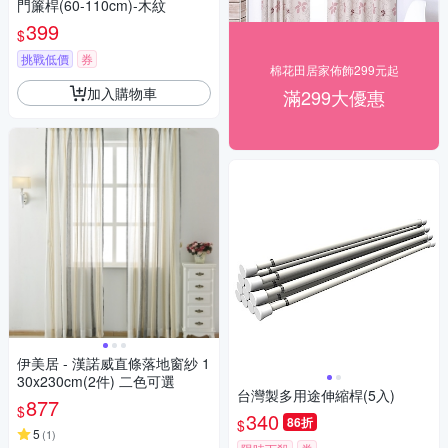
門簾桿(60-110cm)-木紋
399
$
挑戰低價
券
棉花田居家佈飾299元起
加入購物車
滿299大優惠
伊美居 - 漢諾威直條落地窗紗 1
30x230cm(2件) 二色可選
台灣製多用途伸縮桿(5入)
877
$
340
86折
$
5
(
1
)