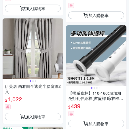
券
加入購物車
加入購物車
伊美居 西雅圖全遮光半腰窗簾2
入
【挪威森林】110-160cm加粗
1,022
免打孔伸縮桿(窗簾桿 晾衣桿
$
曬衣桿 浴簾桿 門簾桿 掛衣架)
439
$
券
券
加入購物車
加入購物車