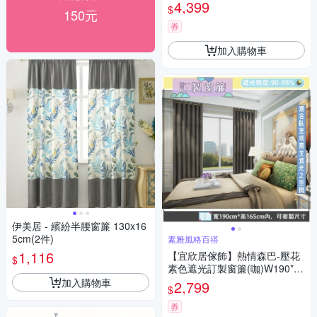
H241-280cm以內*2片/台灣製
4,399
$
150元
券
加入購物車
伊美居 - 繽紛半腰窗簾 130x16
5cm(2件)
素雅風格百搭
1,116
【宜欣居傢飾】熱情森巴-壓花
$
素色遮光訂製窗簾(咖)W190*H
165cm以內*2片/半腰/台灣製
加入購物車
2,799
$
券