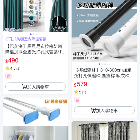
打孔式防曬室內降溫窗簾
【巴芙洛】黑貝尼布拉格防曬
降溫加厚全遮光打孔式窗簾/13
0*170CM(打孔遮光窗簾/拉簾/
490
$
門簾/風水簾)
4.5
(
2
)
【挪威森林】310-360cm加粗
免打孔伸縮桿(窗簾桿 晾衣桿
券
曬衣桿 浴簾桿 門簾桿 掛衣架)
579
$
加入購物車
5
(
1
)
券
加入購物車