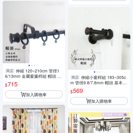
伸縮 120~210cm 管徑1
商店
6/13mm 金屬窗簾桿組 帽頭 單
伸縮小窗桿組 183~305c
商店
桿 巴洛克風 台灣製 Colors tw
715
m 管徑9.8/7.8mm 帽頭 基本款
$
室內裝潢
窗簾桿 歐式 台灣製造 偏遠地區
569
$
請見圖示
加入購物車
加入購物車