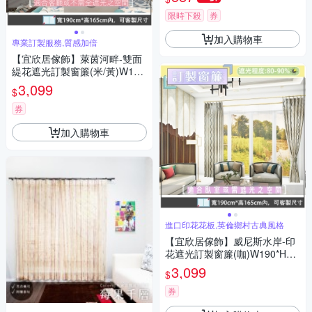
拉簾/隔簾/遮光窗簾)
限時下殺
券
加入購物車
專業訂製服務,質感加倍
【宜欣居傢飾】萊茵河畔-雙面
緹花遮光訂製窗簾(米/黃)W190
*H165cm以內/台灣製
3,099
$
券
加入購物車
進口印花花板,英倫鄉村古典風格
【宜欣居傢飾】威尼斯水岸-印
花遮光訂製窗簾(咖)W190*H16
5cm以內*2片/台灣製MIT
3,099
$
券