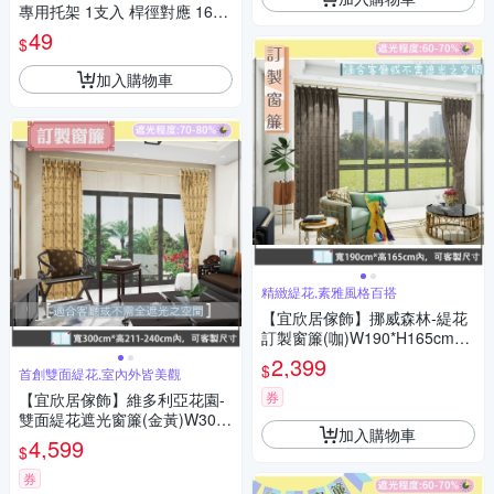
專用托架 1支入 桿徑對應 16m
m 配件 五金用品
49
$
加入購物車
精緻緹花,素雅風格百搭
【宜欣居傢飾】挪威森林-緹花
訂製窗簾(咖)W190*H165cm以
內*2片/半腰/台灣製MIT
2,399
$
首創雙面緹花,室內外皆美觀
券
【宜欣居傢飾】維多利亞花園-
雙面緹花遮光窗簾(金黃)W300*
加入購物車
H211-240cm以內*2片/台灣製
4,599
$
券