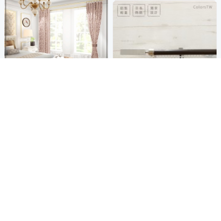
首創雙面緹花,室內外皆美觀
【宜欣居傢飾】普羅旺斯-雙面
緹花遮光訂製窗簾(紅)W191-28
鋁合金伸縮軌道 劍系列
商店
0*H166-180cm以內*2片
4,199
壹-Ichi-裝飾頭 單軌 170-320c
$
m 造型窗簾軌道DIY 遮光窗簾
1,229
$
券
專用軌道
加入購物車
加入購物車