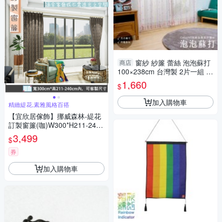
窗紗 紗簾 蕾絲 泡泡蘇打
商店
100×238cm 台灣製 2片一組 可
水洗 落地窗 兩倍抓皺
1,660
$
加入購物車
精緻緹花,素雅風格百搭
【宜欣居傢飾】挪威森林-緹花
訂製窗簾(咖)W300*H211-240c
m以內*2片/台灣製MIT
3,499
$
券
加入購物車