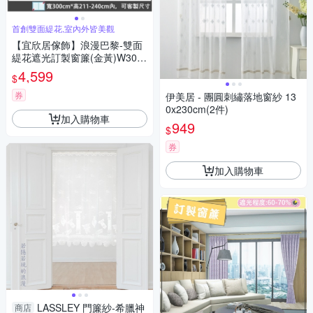
首創雙面緹花,室內外皆美觀
【宜欣居傢飾】浪漫巴黎-雙面
緹花遮光訂製窗簾(金黃)W300*
H211-240cm以內*2片/台灣製
4,599
$
券
伊美居 - 團圓刺繡落地窗紗 13
0x230cm(2件)
加入購物車
949
$
券
加入購物車
LASSLEY 門簾紗-希臘神
商店