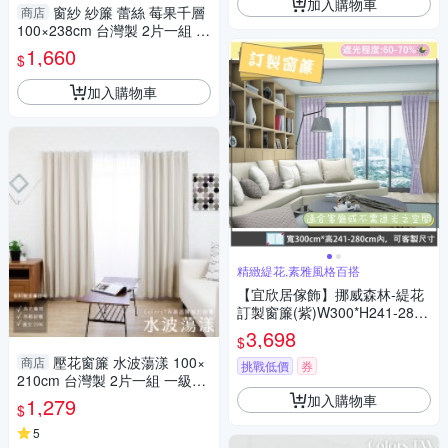
加入購物車
窗紗 紗簾 蕾絲 莓果千層
商店
100×238cm 台灣製 2片一組 可
水洗 落地窗 兩倍抓皺
1,660
$
加入購物車
精緻緹花,素雅風格百搭
【宜欣居傢飾】挪威森林-緹花
訂製窗簾(紫)W300*H241-280c
m以內*2片/台灣製MIT
3,698
$
壓花窗簾 水波蕩漾 100×
商店
挑戰低價
券
210cm 台灣製 2片一組 一級遮
光 可水洗 熱銷經典款 兩倍抓皺
加入購物車
1,279
$
5