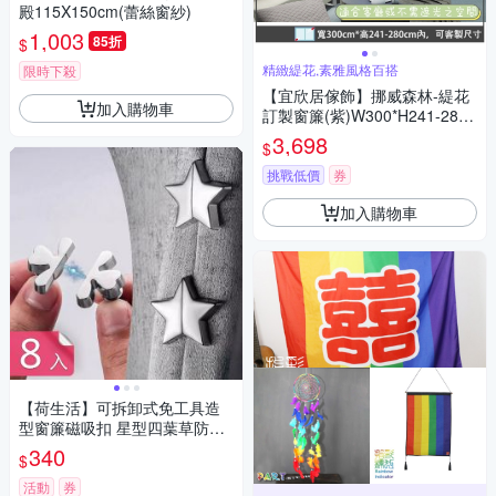
殿115X150cm(蕾絲窗紗)
1,003
85折
$
精緻緹花,素雅風格百搭
限時下殺
【宜欣居傢飾】挪威森林-緹花
加入購物車
訂製窗簾(紫)W300*H241-280c
m以內*2片/台灣製MIT
3,698
$
挑戰低價
券
加入購物車
【荷生活】可拆卸式免工具造
型窗簾磁吸扣 星型四葉草防漏
光磁吸式固定器-8入組
340
$
活動
券