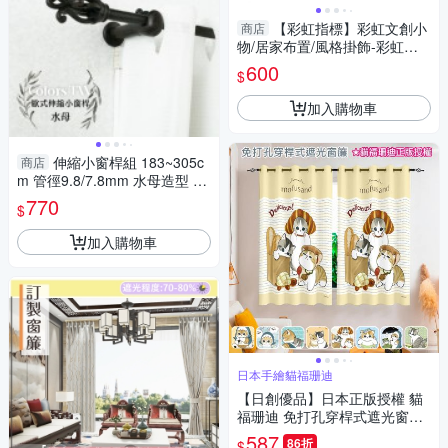
【彩虹指標】彩虹文創小
商店
物/居家布置/風格掛飾-彩虹款
掛軸
600
$
加入購物車
伸縮小窗桿組 183~305c
商店
m 管徑9.8/7.8mm 水母造型 窗
簾桿 歐式 台灣製造 偏遠地區請
770
$
見圖示
加入購物車
日本手繪貓福珊迪
【日創優品】日本正版授權 貓
福珊迪 免打孔穿桿式遮光窗簾1
50x200一片(窗簾/風水簾/門簾/
587
86折
$