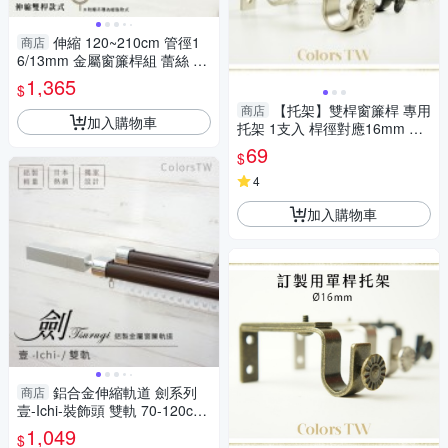
伸縮 120~210cm 管徑1
商店
6/13mm 金屬窗簾桿組 蕾絲 雙
桿 巴洛克風 台灣製 Colors tw
1,365
$
室內裝潢
【托架】雙桿窗簾桿 專用
商店
加入購物車
托架 1支入 桿徑對應16mm 配
件 五金用品
69
$
4
加入購物車
鋁合金伸縮軌道 劍系列
商店
壹-Ichi-裝飾頭 雙軌 70-120cm
造型窗簾軌道DIY 遮光窗簾專
1,049
$
用軌道