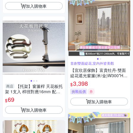
加入購物車
首創雙面緹花,室內外皆美觀
【宜欣居傢飾】富貴牡丹-雙面
緹花遮光窗簾(米/金)W300*H21
1-240cm以內(可指定尺寸)*2
3,398
$
【托架】窗簾桿 天花板托
片/遮光/摺景/落地/窗簾/台灣製
商店
架 1支入 桿徑對應16mm 配件
MIT
挑戰低價
券
五金用品
69
$
加入購物車
加入購物車