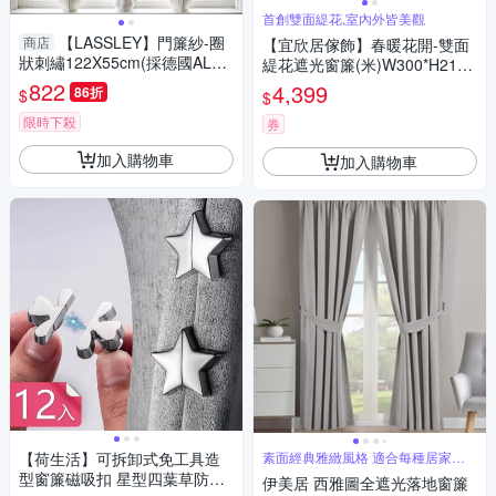
首創雙面緹花,室內外皆美觀
【LASSLEY】門簾紗-圈
商店
【宜欣居傢飾】春暖花開-雙面
狀刺繡122X55cm(採德國ALBA
緹花遮光窗簾(米)W300*H210c
NI進口紗 台灣製造)
m以內*2片/訂製/台灣製MIT
822
4,399
86折
$
$
限時下殺
券
加入購物車
加入購物車
【荷生活】可拆卸式免工具造
素面經典雅緻風格 適合每種居家風
格
型窗簾磁吸扣 星型四葉草防漏
伊美居 西雅圖全遮光落地窗簾