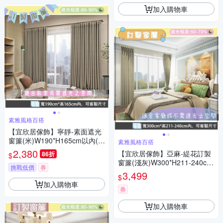
加入購物車
素雅風格百搭
【宜欣居傢飾】寧靜-素面遮光
窗簾(米)W190*H165cm以內(可
素雅風格百搭
指定尺寸)*2片/遮光/摺景/半腰/
2,380
【宜欣居傢飾】亞麻-緹花訂製
86折
$
窗簾/台灣製MIT
窗簾(淺灰)W300*H211-240cm
挑戰低價
券
以內*2片/台灣製MIT
3,499
$
加入購物車
券
加入購物車