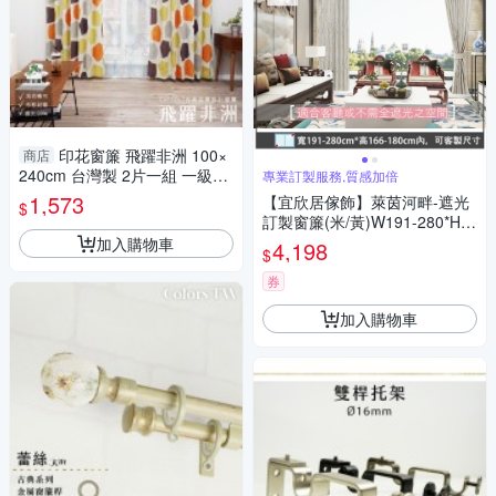
印花窗簾 飛躍非洲 100×
商店
240cm 台灣製 2片一組 一級遮
專業訂製服務,質感加倍
光 可水洗 半腰窗 現代感窗簾
1,573
【宜欣居傢飾】萊茵河畔-遮光
$
兩倍抓皺
訂製窗簾(米/黃)W191-280*H1
66-180cm以內
加入購物車
4,198
$
券
加入購物車