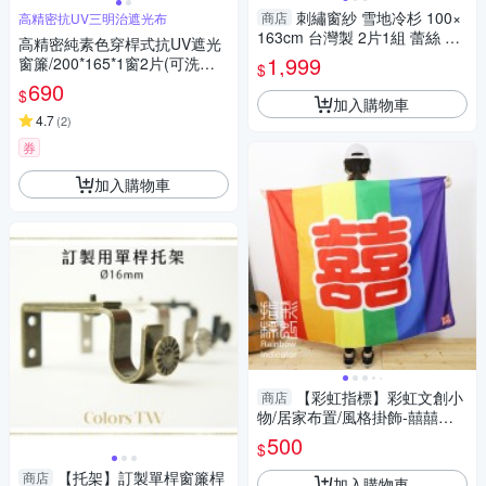
刺繡窗紗 雪地冷杉 100×
商店
高精密抗UV三明治遮光布
163cm 台灣製 2片1組 蕾絲 裙
高精密純素色穿桿式抗UV遮光
襬 可水洗 半腰窗 藍色 白色 紗
1,999
窗簾/200*165*1窗2片(可洗衣
$
簾 兩倍抓皺
機洗/窗簾/拉簾/風水簾/門簾)
690
$
加入購物車
4.7
(
2
)
券
加入購物車
【彩虹指標】彩虹文創小
商店
物/居家布置/風格掛飾-囍囍款
掛毯
500
$
【托架】訂製單桿窗簾桿
商店
加入購物車