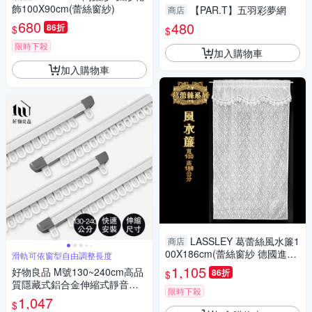
飾100X90cm(蕾絲窗紗)
【PAR.T】五羽彩夢網
商店
680
480
86折
$
$
限時下殺
加入購物車
加入購物車
LASSLEY 葛蕾絲風水簾1
商店
00X186cm(蕾絲窗紗 德國進口
滑軌可依窗型自由調整長度
紗 台灣製造)
1,105
好物良品 M號130~240cm高品
86折
$
質隱藏式鋁合金伸縮式靜音窗
限時下殺
簾滑軌(窗簾軌 推拉窗簾 窗簾
1,047
$
軌道 遮光窗簾 窗簾)