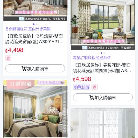
首創雙面緹花,室內外皆美觀
【宜欣居傢飾】淡雅悠蘭-雙面
緹花遮光窗簾(藍)W300*H210c
m以內可指定尺寸/遮光/摺景/落
4,498
$
地/窗簾/台灣製MIT
專業訂製服務,質感加倍
券
【宜欣居傢飾】春暖花開-雙面
加入購物車
緹花遮光訂製窗簾(米/咖)W300
*H211-240cm以內
4,598
$
挑戰低價
券
加入購物車