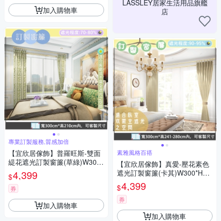
LASSLEY居家生活用品旗艦
加入購物車
店
專業訂製服務,質感加倍
【宜欣居傢飾】普羅旺斯-雙面
素雅風格百搭
緹花遮光訂製窗簾(草綠)W300*
【宜欣居傢飾】真愛-壓花素色
H210cm以內/台灣製
4,399
遮光訂製窗簾(卡其)W300*H24
$
1-280cm以內*2片/台灣製
4,399
$
券
券
加入購物車
加入購物車