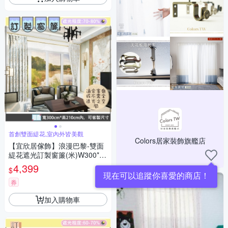
首創雙面緹花,室內外皆美觀
Colors居家裝飾旗艦店
【宜欣居傢飾】浪漫巴黎-雙面
緹花遮光訂製窗簾(米)W300*H
210cm以內*2片/台灣製MIT
4,399
$
券
加入購物車