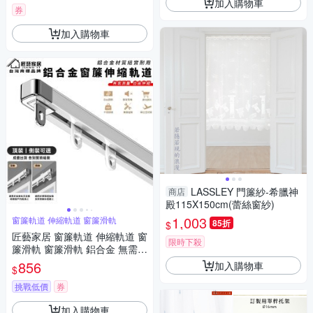
加入購物車
券
加入購物車
LASSLEY 門簾紗-希臘神
商店
殿115X150cm(蕾絲窗紗)
1,003
窗簾軌道 伸縮軌道 窗簾滑軌
85折
$
匠藝家居 窗簾軌道 伸縮軌道 窗
限時下殺
簾滑軌 窗簾滑軌 鋁合金 無需測
量-單軌頂裝【1.0~1.8米寬度適
856
加入購物車
$
用】
挑戰低價
券
加入購物車