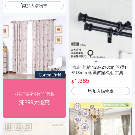
加入購物車
伸縮 120~210cm 管徑1
商店
6/13mm 金屬窗簾桿組 古典系
列 雙桿 帽頭 台灣製 Colors tw
1,365
$
室內裝潢
加入購物車
棉花田居家佈飾299元起
滿299大優惠