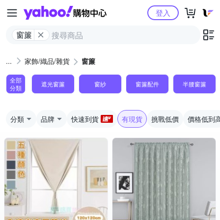
Yahoo購物中心
登入
窗簾
家飾/織品/雜貨
窗簾
全部
遮光窗簾
窗紗
窗簾配件
半腰窗簾
分類
分類
品牌
快速到貨
有現貨
挑戰低價
價格低到