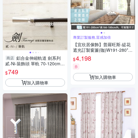
專業訂製服務,質感加倍
【宜欣居傢飾】普羅旺斯-緹花
遮光訂製窗簾(咖)W191-280*H
166-180cm以內
4,198
鋁合金伸縮軌道 劍系列
商店
$
貳-Ni-裝飾頭 單軌 70-120cm
券
造型窗簾軌道DIY 遮光窗簾專
749
$
用軌道
加入購物車
加入購物車