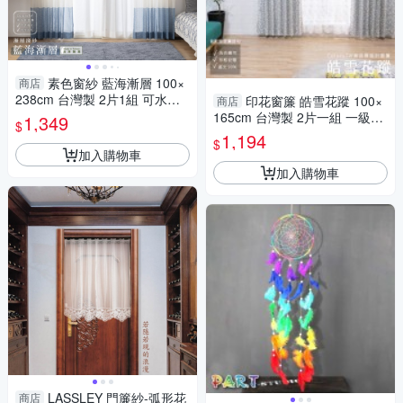
素色窗紗 藍海漸層 100×
商店
238cm 台灣製 2片1組 可水洗
印花窗簾 皓雪花蹤 100×
商店
落地窗 藍色 水藍色 白色 夏日
165cm 台灣製 2片一組 一級遮
1,349
$
紗簾 兩倍抓皺
光 可水洗 厚底窗簾 可機洗 兩
1,194
$
倍抓皺
加入購物車
加入購物車
LASSLEY 門簾紗-弧形花
商店