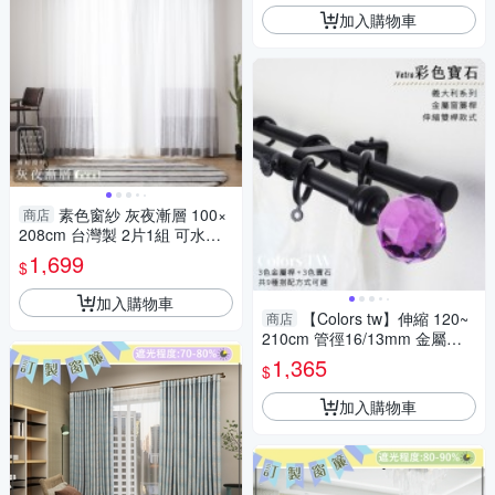
加入購物車
素色窗紗 灰夜漸層 100×
商店
208cm 台灣製 2片1組 可水洗
落地窗 灰色 白色 時尚 紗簾 兩
1,699
$
倍抓皺
加入購物車
【Colors tw】伸縮 120~
商店
210cm 管徑16/13mm 金屬窗
簾桿組 義大利系列 雙桿 彩色寶
1,365
$
石 台灣製
加入購物車