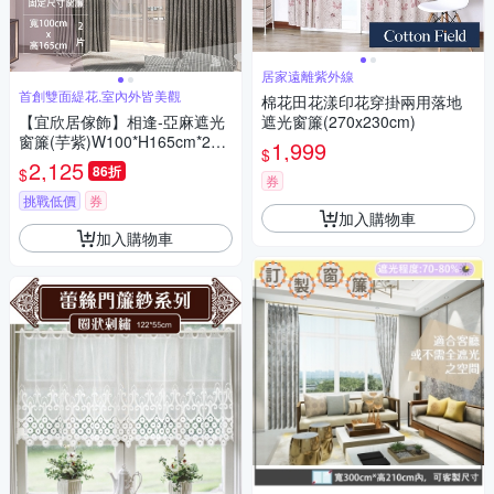
居家遠離紫外線
首創雙面緹花,室內外皆美觀
棉花田花漾印花穿掛兩用落地
【宜欣居傢飾】相逢-亞麻遮光
遮光窗簾(270x230cm)
窗簾(芋紫)W100*H165cm*2片/
1,999
$
遮光/摺景/半腰/窗簾/台灣製MI
2,125
86折
$
T
券
挑戰低價
券
加入購物車
加入購物車