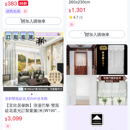
光磁吸式固定器-12入組
383
260x230cm
86折
$
1,301
$
挑戰低價
券
4.7
(
3
)
加入購物車
券
加入購物車
首創雙面緹花,室內外皆美觀
【宜欣居傢飾】浪漫巴黎-雙面
緹花遮光訂製窗簾(米)W190*H
165cm以內*2片/台灣製MIT
3,099
$
券