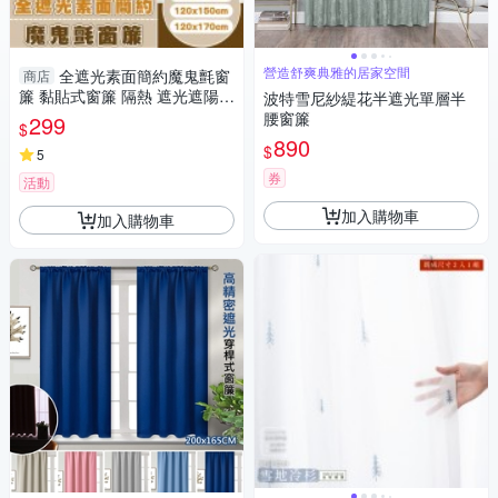
營造舒爽典雅的居家空間
全遮光素面簡約魔鬼氈窗
商店
簾 黏貼式窗簾 隔熱 遮光遮陽
波特雪尼紗緹花半遮光單層半
窗簾布 門簾 不透光
腰窗簾
299
$
890
$
5
券
活動
加入購物車
加入購物車