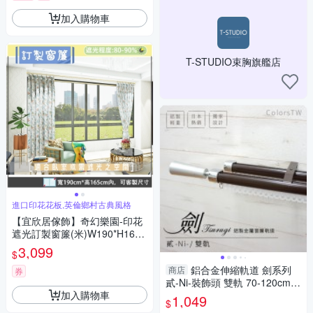
加入購物車
T-STUDIO束胸旗艦店
進口印花花板,英倫鄉村古典風格
【宜欣居傢飾】奇幻樂園-印花
遮光訂製窗簾(米)W190*H165c
m以內(可指定尺寸)*2片/台灣製
3,099
$
鋁合金伸縮軌道 劍系列
商店
券
貳-Ni-裝飾頭 雙軌 70-120cm
加入購物車
造型窗簾軌道DIY 遮光窗簾專
1,049
$
用軌道