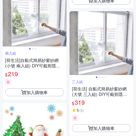
加入購物車
兩入組
[荷生活]自黏式簡易紗窗紗網
(小號 兩入組) DIY可截剪隱形
紗窗 附魔術貼
219
$
三入組
券
[荷生活] 自黏式簡易紗窗紗網
加入購物車
(大號 三入組) DIY可截剪隱形
紗窗 附魔術貼
319
$
5
(
1
)
券
加入購物車