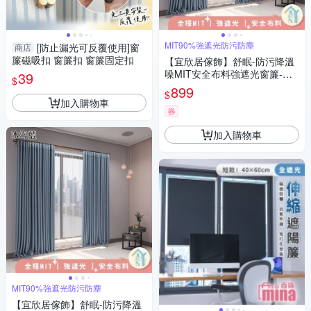
MIT90%強遮光防污防塵
[防止漏光可反覆使用]窗
商店
簾磁吸扣 窗簾扣 窗簾固定扣
【宜欣居傢飾】舒眠-防污降溫
噪MIT安全布料強遮光窗簾-W1
39
$
45*H210cm一窗2片-總寬290c
899
$
m(窗簾/拉簾/門簾/隔間/除舊佈
加入購物車
新)
券
加入購物車
MIT90%強遮光防污防塵
【宜欣居傢飾】舒眠-防污降溫