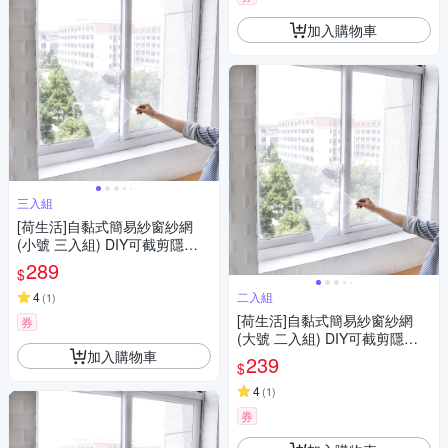
加入購物車
三入組
[荷生活]自黏式簡易紗窗紗網
(小號 三入組) DIY可截剪隱形
紗窗 附魔術貼
289
$
4
二入組
(
1
)
[荷生活]自黏式簡易紗窗紗網
券
(大號 二入組) DIY可截剪隱形
加入購物車
紗窗 附魔術貼
239
$
4
(
1
)
券