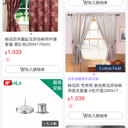
加入購物車
棉花田米蘭緹花穿掛兩用半腰
窗簾-紫紅色(200x170cm)
1,039
$
券
加入購物車
居家遠離紫外線必備
棉花田 梵蒂岡 素色壓花穿掛兩
用遮光窗簾-2色可選(200x170c
m)
1,039
$
券
加入購物車