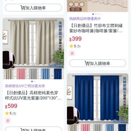
加入購物車
熱銷商品特價優惠中
【日創優品】竹節布立體刺繡
窗紗布咖啡簾(咖啡簾/窗簾/短
簾/門簾/裝置窗戶短簾/紗簾)
399
$
5
(
5
)
券
加入購物車
高精密抗UV三明治遮光布
【日創優品】高精密純素色穿
桿式抗UV遮光窗簾/200*130*1
窗2片(可洗衣機洗/窗簾/拉簾/風
599
$
水簾/門簾) 售價599元
5
(
5
)
券
加入購物車