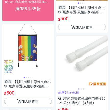
8/3-8/9 寢具/床墊/家飾/開運 滿388享85折
【彩虹指標】彩虹文創小
滿388享85折
商店
物/居家布置/風格掛飾-貓爪掛
毯
500
$
加入購物車
【彩虹指標】彩虹文創小
商店
物/居家布置/風格掛飾-貓爪款
掛軸
600
簡易安裝伸縮桿
$
G+居家 彈簧式伸縮桿門簾桿30
加入購物車
-50公分-簡約白 (3入組)
299