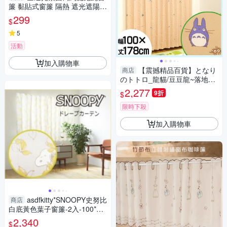
簾 黏貼式窗簾 隔熱 遮光遮陽
窗簾布 門簾 不透光
299
$
5
活動
加入購物車
【震撼精品百貨】となり
商店
のトトロ_龍貓/豆豆龍~落地窗
連100*135【共1款】
2,277
9折
$
限時下殺
加入購物車
asdfkitty*SNOOPY史努比
商店
白底黃色葉子窗簾-2入-100*13
5公分-日本正版商品
2,340
$