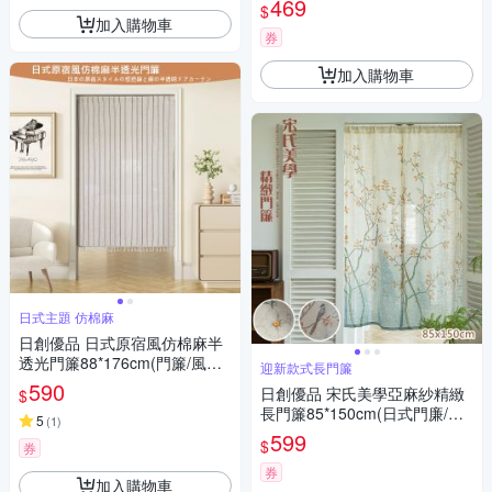
469
$
加入購物車
券
加入購物車
日式主題 仿棉麻
日創優品 日式原宿風仿棉麻半
透光門簾88*176cm(門簾/風水
迎新款式長門簾
簾/窗簾/窗紗/長門簾/隔簾)
590
日創優品 宋氏美學亞麻紗精緻
$
長門簾85*150cm(日式門廉/風
5
(
1
)
水簾/窗紗/咖啡簾/拉簾 /窗簾/短
599
$
券
門簾)
券
加入購物車