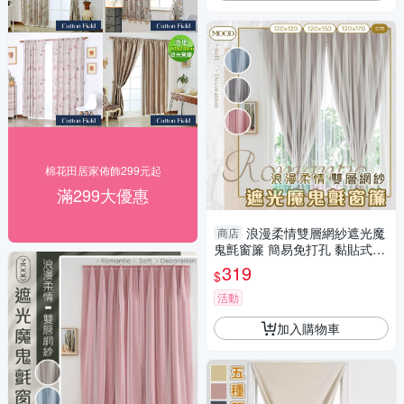
棉花田居家佈飾299元起
滿299大優惠
浪漫柔情雙層網紗遮光魔
商店
鬼氈窗簾 簡易免打孔 黏貼式窗
簾 隔熱 遮光遮陽 窗簾布 門簾
319
$
不透光
活動
加入購物車