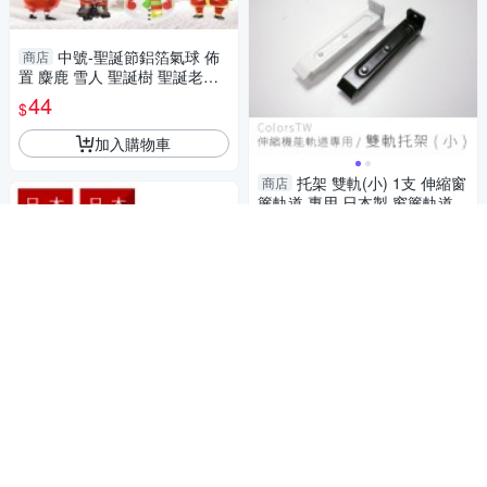
中號-聖誕節鋁箔氣球 佈
商店
置 麋鹿 雪人 聖誕樹 聖誕老公
公 耶誕氣球 裝飾 佈置 禮物
44
$
加入購物車
托架 雙軌(小) 1支 伸縮窗
商店
簾軌道 專用 日本製 窗簾軌道安
裝DIY 方型伸縮窗簾軌道 窗簾
95
$
伸縮桿
加入購物車
托架 雙軌(G) 1支 伸縮窗
商店
簾軌道 專用 日本製 窗簾軌道安
裝DIY 方型伸縮窗簾軌道 窗簾
99