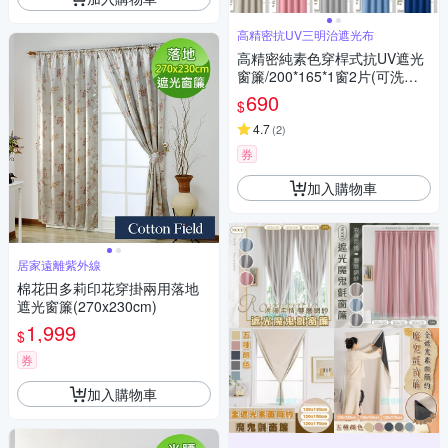
高精密抗UV三明治遮光布
高精密純素色穿桿式抗UV遮光
窗簾/200*165*1窗2片(可洗衣
機洗/窗簾/拉簾/風水簾/門簾)
690
$
4.7
(
2
)
券
加入購物車
居家遠離紫外線
棉花田多莉印花穿掛兩用落地
遮光窗簾(270x230cm)
1,999
$
券
加入購物車