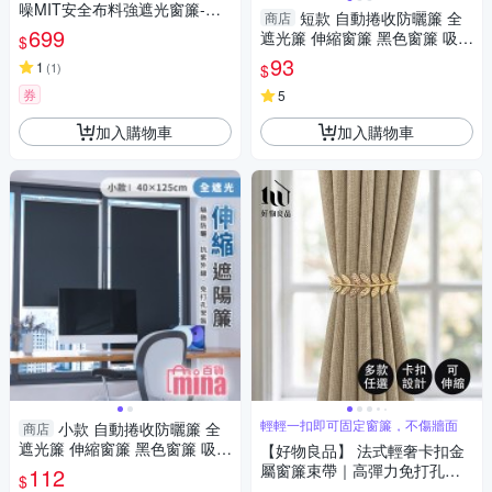
噪MIT安全布料強遮光窗簾-W1
短款 自動捲收防曬簾 全
商店
45*H165cm一窗2片-總寬290c
699
遮光簾 伸縮窗簾 黑色窗簾 吸盤
$
m(窗簾/拉簾/門簾/隔間/除舊佈
固定 防曬簾 西曬【F0767】
93
新)
1
(
1
)
$
券
5
加入購物車
加入購物車
輕輕一扣即可固定窗簾，不傷牆面
小款 自動捲收防曬簾 全
商店
遮光簾 伸縮窗簾 黑色窗簾 吸盤
【好物良品】 法式輕奢卡扣金
固定 免釘牆【F0767】
屬窗簾束帶｜高彈力免打孔綁
112
$
帶 居家軟裝美學