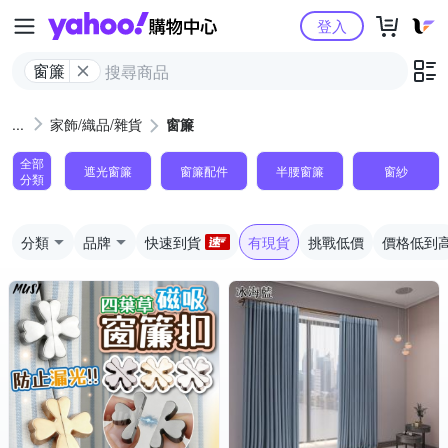
Yahoo購物中心
登入
窗簾
家飾/織品/雜貨
窗簾
全部
遮光窗簾
窗簾配件
半腰窗簾
窗紗
分類
分類
品牌
快速到貨
有現貨
挑戰低價
價格低到