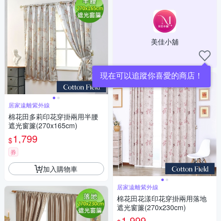
美佳小舖
現在可以追蹤你喜愛的商店！
居家遠離紫外線
棉花田多莉印花穿掛兩用半腰
遮光窗簾(270x165cm)
1,799
$
券
加入購物車
居家遠離紫外線
棉花田花漾印花穿掛兩用落地
遮光窗簾(270x230cm)
1,999