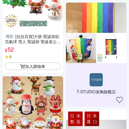
[拉拉百貨]大號-聖誕節鋁
商店
箔氣球 雪人 聖誕樹 聖誕老公公
耶誕氣球 裝飾 佈置 禮物
52
$
5
加入購物車
T-STUDIO束胸旗艦店