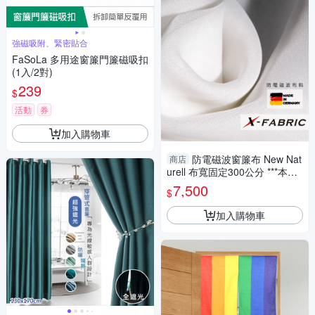
強磁吸附、緊密貼合
FaSoLa 多用途窗簾門簾磁吸扣
(1入/2對)
239
$
活動
券
加入購物車
防電磁波窗簾布 New Nat
商店
urell 布寬固定300公分 ***本商
品僅為布料本身 不包含窗簾軌
7,500
$
道等施作***
加入購物車