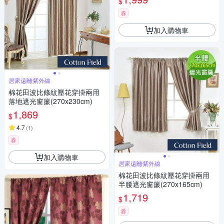
$
券
加入購物車
居家遠離紫外線
棉花田波比條紋壓花穿掛兩用
落地遮光窗簾(270x230cm)
1,869
$
4.7
(
1
)
券
加入購物車
居家遠離紫外線
棉花田波比條紋壓花穿掛兩用
半腰遮光窗簾(270x165cm)
1,719
$
券