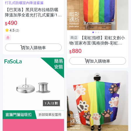
打孔式防曬室內降溫窗簾
【巴芙洛】黑貝尼布拉格防曬
降溫加厚全遮光打孔式窗簾/13
0*170CM(打孔遮光窗簾/拉簾/
490
$
門簾/風水簾)
4.5
(
2
)
【彩虹指標】彩虹文創小
券
商店
物/居家布置/風格掛飾-彩虹款
加入購物車
門簾
880
$
加入購物車