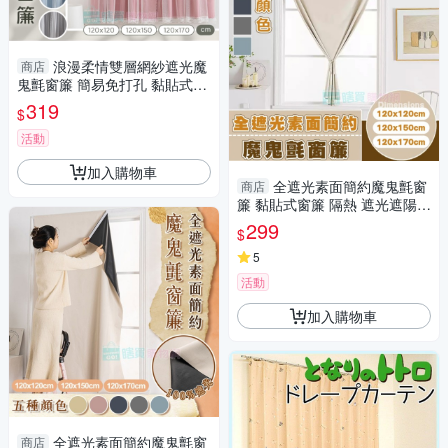
浪漫柔情雙層網紗遮光魔
商店
鬼氈窗簾 簡易免打孔 黏貼式窗
簾 隔熱 遮光遮陽 窗簾布 門簾
319
$
不透光
活動
加入購物車
全遮光素面簡約魔鬼氈窗
商店
簾 黏貼式窗簾 隔熱 遮光遮陽
窗簾布 門簾 不透光
299
$
5
活動
加入購物車
全遮光素面簡約魔鬼氈窗
商店