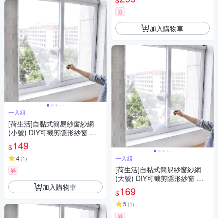
$
券
加入購物車
一入組
[荷生活]自黏式簡易紗窗紗網
(小號) DIY可截剪隱形紗窗 附
魔術貼
149
$
4
一入組
(
1
)
[荷生活]自黏式簡易紗窗紗網
券
(大號) DIY可截剪隱形紗窗 附
加入購物車
魔術貼
169
$
5
(
1
)
券