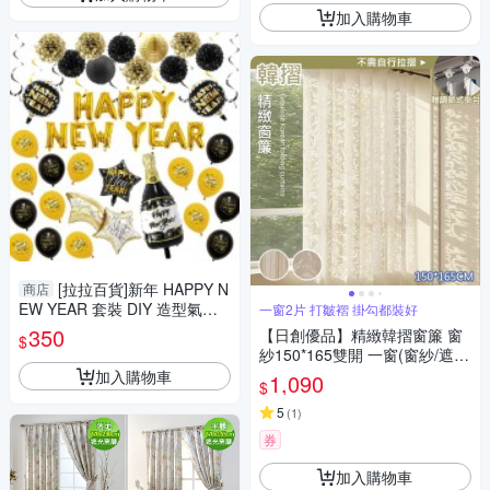
加入購物車
[拉拉百貨]新年 HAPPY N
商店
EW YEAR 套裝 DIY 造型氣球
一窗2片 打皺褶 掛勾都裝好
派對 慶祝 節慶 浪漫 驚喜
350
【日創優品】精緻韓摺窗簾 窗
$
紗150*165雙開 一窗(窗紗/遮光
窗簾/長門簾/窗簾/拉簾/客廳隔
加入購物車
1,090
$
簾)
5
(
1
)
券
加入購物車