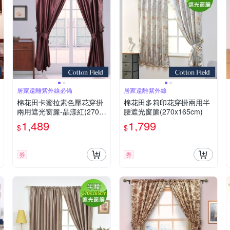
居家遠離紫外線必備
居家遠離紫外線
棉花田卡蜜拉素色壓花穿掛
棉花田多莉印花穿掛兩用半
兩用遮光窗簾-晶漾紅(270x
腰遮光窗簾(270x165cm)
210cm)
1,489
1,799
$
$
券
券