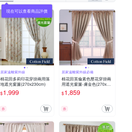
居家遠離紫外線
居家遠離紫外線必備
棉花田多莉印花穿掛兩用落
棉花田英倫素色壓花穿掛兩
地遮光窗簾(270x230cm)
用遮光窗簾-膚金色(270x23
0cm)
1,999
1,859
$
$
券
券