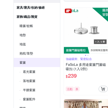
家具/寢具/收納/修繕
家飾/織品/雜貨
睡簾/蚊帳
地墊
地毯
抱枕/靠墊
強磁吸附、緊密貼合
窗簾
FaSoLa 多用途窗簾門簾磁
吸扣 (1入/2對)
遮光窗簾
239
$
落地窗簾
活動
券
半腰窗簾
窗簾配件