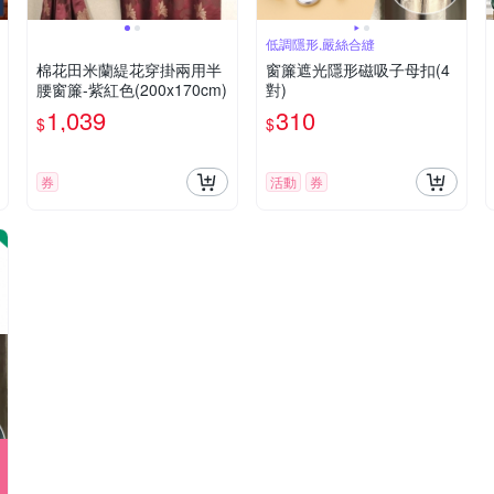
低調隱形,嚴絲合縫
棉花田米蘭緹花穿掛兩用半
窗簾遮光隱形磁吸子母扣(4
腰窗簾-紫紅色(200x170cm)
對)
1,039
310
$
$
券
活動
券