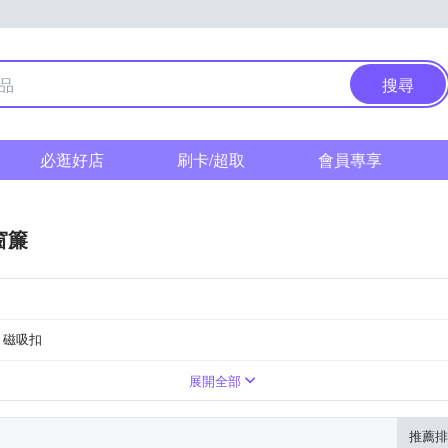
搜尋
必逛好店
刷卡/超取
會員專享
窗簾
磁吸扣
綁帶
長門簾
展開全部
推薦排