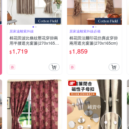
居家遠離紫外線
居家遠離紫外線必備
棉花田波比條紋壓花穿掛兩
棉花田法爾印花仿麂皮穿掛
用半腰遮光窗簾(270x165c
兩用遮光窗簾(270x165cm)
m)
1,719
1,859
$
$
券
券
補貨中