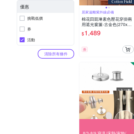
優惠
居家遠離紫外線必備
挑戰低價
棉花田凱琳素色壓花穿掛兩
用遮光窗簾-古金色(270x16
券
5cm)
1,489
$
活動
券
清除所有條件
8/3-8/9 寢具/床墊/家飾/開運 滿388享85折