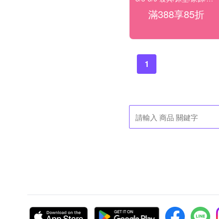
滿388享85折
1