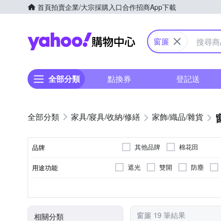
首頁
拍賣
企業/大宗採購入口
合作招商
App下載
Yahoo購物中心
窗簾
全部分類
點換券
登記送
家具/寢具/收納/修繕
家飾/織品/雜貨
其他品牌
棉花田
品牌
遮光
雙開
防塵
用途功能
品牌名稱
半腰窗簾
落地窗簾
種類
窗簾 19 筆結果
相關分類