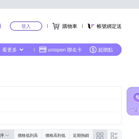
購物車
帳號綁定送
登入
看更多
uniopen 聯名卡
超贈點
序
價格低到高
價格高到低
近期熱銷