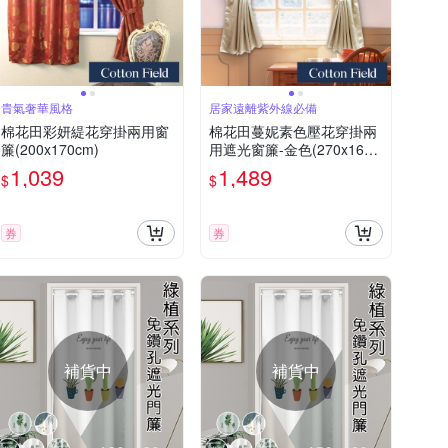
貴氣奢華風格
居家遠離紫外線必備
棉花田彩妍緹花穿掛兩用窗
棉花田蔓妮素色壓花穿掛兩
簾(200x170cm)
用遮光窗簾-金色(270x165c
m)
1,039
1,489
$
$
券
券
補貨中
補貨中