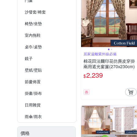
門簾
沙發套/椅套
椅墊/坐墊
室內拖鞋
桌巾/桌墊
居家遠離紫外線必備
鏡子
棉花田法爾印花仿麂皮穿掛
兩用遮光窗簾(270x230cm)
壁紙/壁貼
2,239
$
節慶佈置
券
掛畫/掛布
日用雜貨
雨傘/雨衣
價格