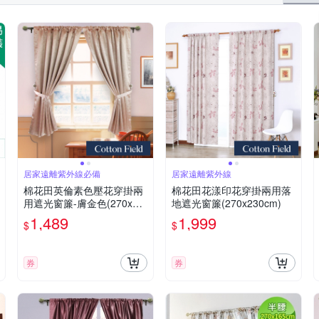
居家遠離紫外線必備
居家遠離紫外線
棉花田英倫素色壓花穿掛兩
棉花田花漾印花穿掛兩用落
用遮光窗簾-膚金色(270x16
地遮光窗簾(270x230cm)
5cm)
1,489
1,999
$
$
券
券