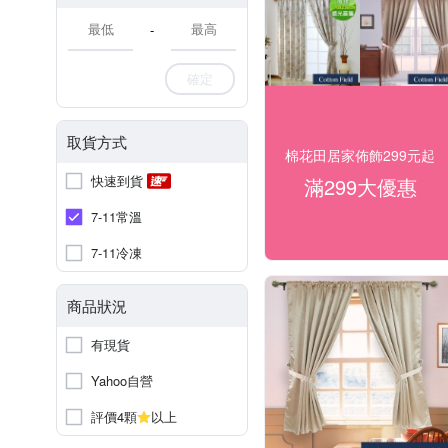
-
確定
取貨方式
棉花田居家佈飾299元起
快速到貨
滿299大優惠
7-11常溫
7-11冷凍
商品狀況
有現貨
Yahoo自營
評價4顆
以上