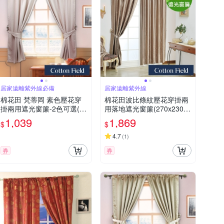
居家遠離紫外線必備
居家遠離紫外線
棉花田 梵蒂岡 素色壓花穿
棉花田波比條紋壓花穿掛兩
掛兩用遮光窗簾-2色可選(20
用落地遮光窗簾(270x230c
0x170cm)
m)
1,039
1,869
$
$
4.7
(
1
)
券
券