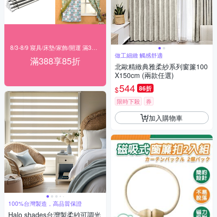
8/3-8/9 寢具/床墊/家飾/開運 滿388享85折
做工細緻 觸感舒適
滿388享85折
北歐精緻典雅柔紗系列窗簾100
X150cm (兩款任選)
544
86折
$
限時下殺
券
加入購物車
100%台灣製造，高品質保證
Halo shades台灣製柔紗可調光