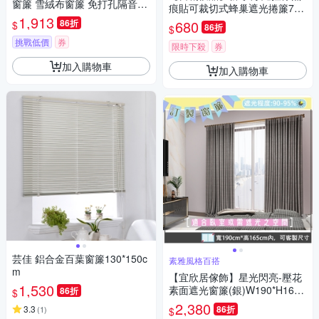
窗簾 雪絨布窗簾 免打孔隔音窗
痕貼可裁切式蜂巢遮光捲簾74*
簾 雪絨奶茶 掛鉤款 2.6-3.1m
1,913
163(蜂巢捲簾/遮光簾/百摺簾/
86折
680
$
86折
$
簾子高度2.5米
窗簾/門簾)
挑戰低價
券
限時下殺
券
加入購物車
加入購物車
芸佳 鋁合金百葉窗簾130*150c
素雅風格百搭
m
【宜欣居傢飾】星光閃亮-壓花
1,530
素面遮光窗簾(銀)W190*H165c
86折
$
m以內(可指定尺寸)*2片/遮光/
2,380
3.3
86折
(
1
)
$
摺景/半腰/窗簾/台灣製MIT