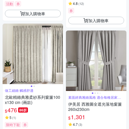
4.8
活動
券
(
12
)
券
加入購物車
加入購物車
做工細緻 觸感舒適
北歐精緻典雅柔紗系列窗簾100
素面經典雅緻風格 適合每種居家風
格
x130 cm (兩款)
伊美居 西雅圖全遮光落地窗簾
476
260x230cm
86折
$
1,301
$
5
(
1
)
4.7
限時下殺
券
(
3
)