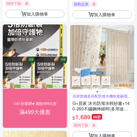
限時下殺
券
挑戰低價
券
加入購物車
加入購物車
高密度織造搭配防潑水機能遮蔽隱私
採光柔和
G+居家 沐光防潑水輕紗簾+14
Usii 紗窗網►滿額499出貨
0-260不鏽鋼伸縮桿(多用途浴
滿499大優惠
簾輕紗門簾隔間簾浴室隔間簾/
1,689
86折
$
布藝浴簾/輕紗落地簾)
限時下殺
券
加入購物車