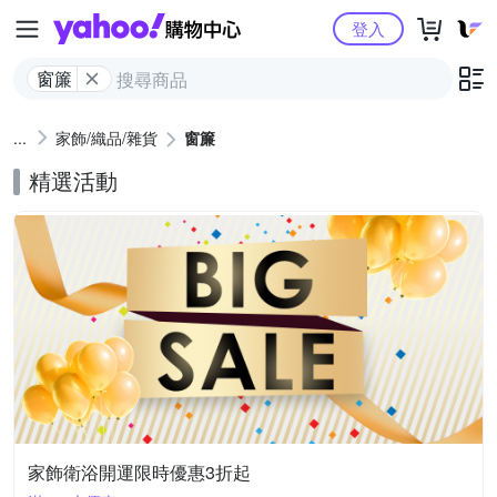
Yahoo購物中心
登入
窗簾
家飾/織品/雜貨
窗簾
精選活動
家飾衛浴開運限時優惠3折起