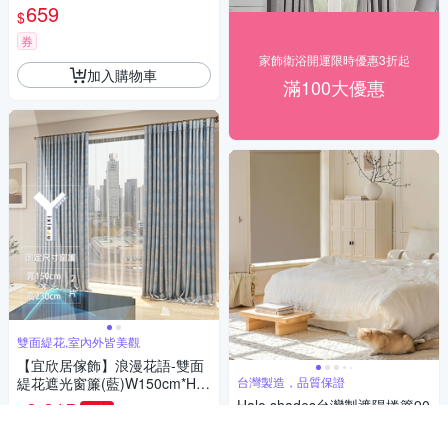
659
$
券
家飾衛浴開運限時優惠3折起
加入購物車
滿100大優惠
雙面緹花,室內外皆美觀
【宜欣居傢飾】浪漫花語-雙面
緹花遮光窗簾(藍)W150cm*H2
台灣製造，品質保證
30cm*2片/遮光/摺景/落地窗簾/
3,315
Halo shades台灣製遮陽捲簾90
86折
$
台灣製MIT
*150
挑戰低價
券