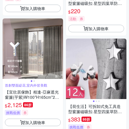
型窗簾磁吸扣 星型四葉草防漏
加入購物車
光磁吸式固定器-4入組
220
$
活動
券
加入購物車
首創雙面緹花,室內外皆美觀
【宜欣居傢飾】相逢-亞麻遮光
窗簾(芋紫)W100*H165cm*2片/
遮光/摺景/半腰/窗簾/台灣製MI
2,125
86折
$
【荷生活】可拆卸式免工具造
T
型窗簾磁吸扣 星型四葉草防漏
挑戰低價
券
光磁吸式固定器-12入組
383
86折
$
加入購物車
挑戰低價
券