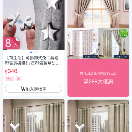
【荷生活】可拆卸式免工具造
型窗簾磁吸扣 星型四葉草防漏
光磁吸式固定器-8入組
340
$
棉花田居家佈飾299元起
活動
券
滿299大優惠
加入購物車