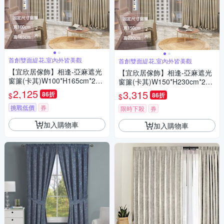
首創雙面緹花,室內外皆美觀
首創雙面緹花,室內外皆美觀
【宜欣居傢飾】相逢-亞麻遮光
【宜欣居傢飾】相逢-亞麻遮光
窗簾(卡其)W100*H165cm*2片/
窗簾(卡其)W150*H230cm*2片/
遮光/摺景/半腰/窗簾/台灣製MI
遮光/摺景/半腰/窗簾/台灣製MI
2,125
3,315
86折
$
86折
$
T
T
挑戰低價
券
限時下殺
券
加入購物車
加入購物車