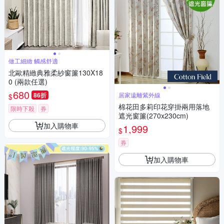
做工細緻 觸感舒適
北歐精緻典雅柔紗窗簾130X18
0 (兩款任選)
680
86折
居家遠離紫外線
$
棉花田多莉印花穿掛兩用落地
限時下殺
券
遮光窗簾(270x230cm)
加入購物車
1,999
$
券
加入購物車