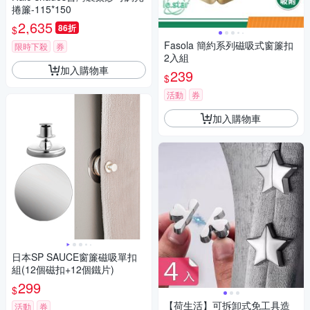
捲簾-115*150
2,635
86折
$
Fasola 簡約系列磁吸式窗簾扣
限時下殺
券
2入組
加入購物車
239
$
活動
券
加入購物車
日本SP SAUCE窗簾磁吸單扣
組(12個磁扣+12個鐵片)
299
$
【荷生活】可拆卸式免工具造
活動
券