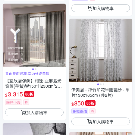
加入購物車
首創雙面緹花,室內外皆美觀
【宜欣居傢飾】相逢-亞麻遮光
窗簾(芋紫)W150*H230cm*2片/
伊美居 - 禪竹印花半腰窗紗 - 單
遮光/摺景/半腰/窗簾/台灣製MI
3,315
86折
$
片130x165cm (共2片)
T
850
限時下殺
券
86折
$
挑戰低價
券
加入購物車
加入購物車