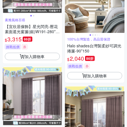
素雅風格百搭
【宜欣居傢飾】星光閃亮-壓花
素面遮光窗簾(銀)W191-280*H
166-190cm以內(可指定尺寸)*2
3,315
86折
100%台灣製造，高品質保證
$
片/遮光/摺景/半腰/窗簾/台灣製
Halo shades台灣製柔紗可調光
MIT
挑戰低價
券
捲簾-90*150
加入購物車
2,040
86折
$
挑戰低價
券
加入購物車