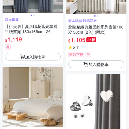
遮光窗簾
做工細緻 觸感舒適
【伊美居】夏洛印花遮光單層
北歐精緻典雅柔紗系列窗簾100
半腰窗簾 130x165cm -2件
X150cm (2入) (兩款)
1,119
1,105
$
86折
$
券
5
(
1
)
限時下殺
券
加入購物車
加入購物車