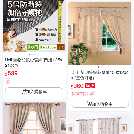
Usii 寵物防抓紗窗網(門用)-85x
210cm
589
芸佳 新明采緹花窗簾150x120c
$
m(三色可選)
券
360
86折
$
加入購物車
限時下殺
券
加入購物車