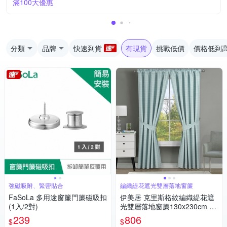
滿100大優惠
分類
品牌
快速到貨
有現貨
挑戰低價
價格低到
強磁吸附、緊密貼合
編織緹花遮光雙層落地窗簾
FaSoLa 多用途窗簾門簾磁吸扣
伊美居 克里斯格紋編織緹花遮
(1入/2對)
光雙層落地窗簾130x230cm -2
件
239
806
$
$