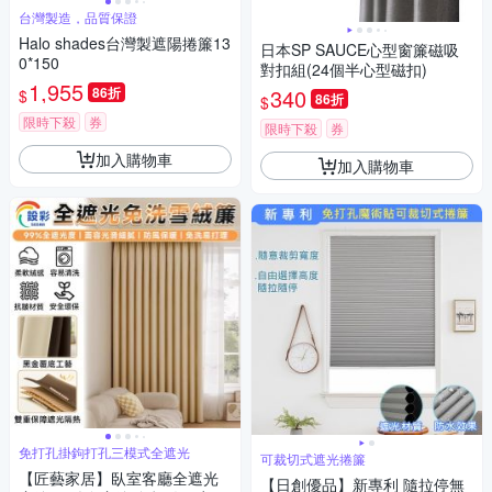
台灣製造，品質保證
Halo shades台灣製遮陽捲簾13
日本SP SAUCE心型窗簾磁吸
0*150
對扣組(24個半心型磁扣)
1,955
86折
340
$
86折
$
限時下殺
券
限時下殺
券
加入購物車
加入購物車
免打孔掛鉤打孔三模式全遮光
可裁切式遮光捲簾
【匠藝家居】臥室客廳全遮光
【日創優品】新專利 隨拉停無