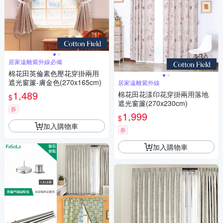
居家遠離紫外線必備
棉花田英倫素色壓花穿掛兩用
遮光窗簾-膚金色(270x165cm)
居家遠離紫外線
1,489
棉花田花漾印花穿掛兩用落地
$
遮光窗簾(270x230cm)
券
1,999
$
加入購物車
券
加入購物車