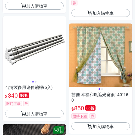
券
加入購物車
加入購物車
台灣製多用途伸縮桿(5入)
340
芸佳 幸福和風遮光窗簾140*16
86折
$
0
限時下殺
券
850
86折
$
加入購物車
限時下殺
券
加入購物車