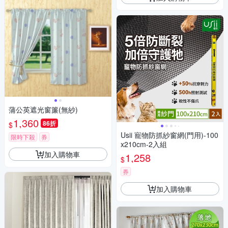
蒲公英遮光窗簾(無紗)
1,360
86折
$
Usii 寵物防抓紗窗網(門用)-100
限時下殺
券
x210cm-2入組
加入購物車
1,258
$
券
加入購物車