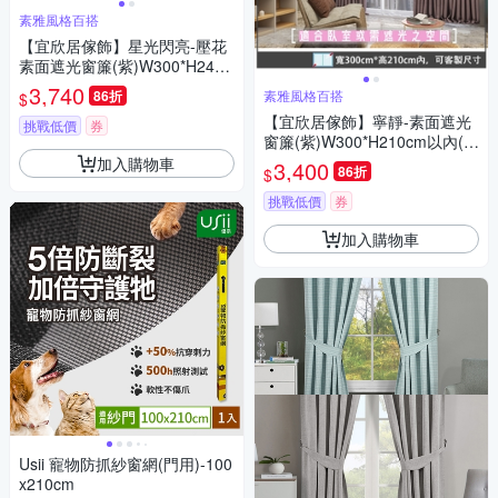
素雅風格百搭
【宜欣居傢飾】星光閃亮-壓花
素面遮光窗簾(紫)W300*H241-
280cm以內(可指定尺寸)*2片/
3,740
86折
素雅風格百搭
$
遮光/摺景/落地/窗簾/台灣製MI
【宜欣居傢飾】寧靜-素面遮光
T
挑戰低價
券
窗簾(紫)W300*H210cm以內(可
指定尺寸)*2片/遮光/摺景/落地/
加入購物車
3,400
86折
$
窗簾/台灣製MIT
挑戰低價
券
加入購物車
Usii 寵物防抓紗窗網(門用)-100
x210cm