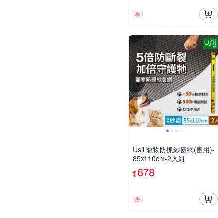
券
Usii 寵物防抓紗窗網(窗用)-
85x110cm-2入組
678
$
券