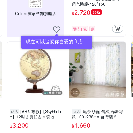
調光捲簾-120*150
2,720
86折
$
Colors居家裝飾旗艦店
限時下殺
券
現在可以追蹤你喜愛的商店！
[AR互動款]【SkyGlob
窗紗 紗簾 蕾絲 春舞綠
商店
商店
e】12吋古典仿古木質地球
意 100×238cm 台灣製 2片
儀(中英文對照)(附燈)-大件
一組 可水洗 落地窗 兩倍抓
3,200
1,660
$
$
商品請選宅配運送
皺