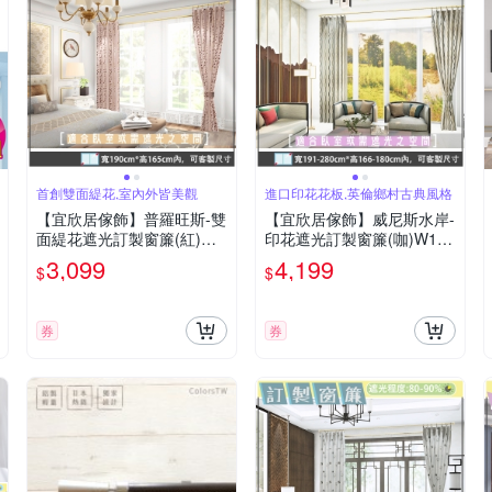
首創雙面緹花,室內外皆美觀
進口印花花板,英倫鄉村古典風格
【宜欣居傢飾】普羅旺斯-雙
【宜欣居傢飾】威尼斯水岸-
面緹花遮光訂製窗簾(紅)W1
印花遮光訂製窗簾(咖)W191
90*H165cm以內*2片/台灣
-280*H166-180cm以內*2片
3,099
4,199
$
$
製
券
券