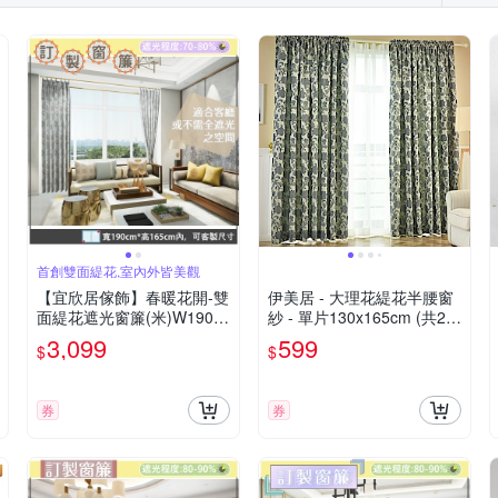
首創雙面緹花,室內外皆美觀
【宜欣居傢飾】春暖花開-雙
伊美居 - 大理花緹花半腰窗
面緹花遮光窗簾(米)W190*H
紗 - 單片130x165cm (共2
165cm以內*2片/遮光/台灣
片)
3,099
599
$
$
製MIT
券
券