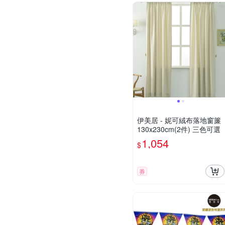
伊美居 - 妮可絨布落地窗簾
130x230cm(2件) 三色可選
1,054
$
券