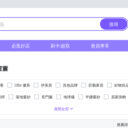
搜尋
必逛好店
刷卡/超取
會員專享
窗簾
達客
USii 優系
伊美居
其他品牌
匠藝家居
好物良
芸佳
范登伯格
簾桿
落地窗紗
長門簾
地球儀
半腰窗紗
居家掛飾
簾
竹簾
節慶吊飾
節慶派對用品
掛勾
卡通商品
勾
單開
可黏貼；但商品不含背膠
固定
磁吸扣
可釘掛；商品內含釘勾
防塵
防蚊
防潑水
展開全部
推薦排