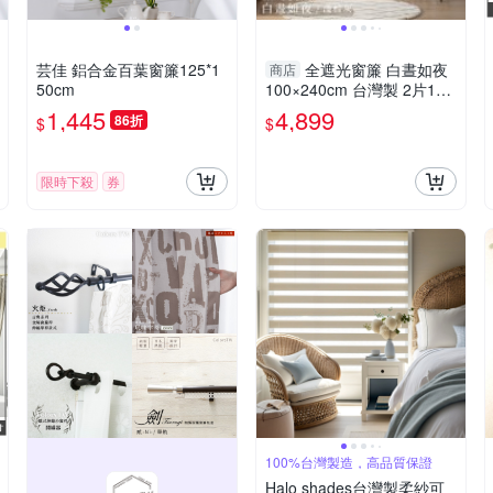
芸佳 鋁合金百葉窗簾125*1
全遮光窗簾 白晝如夜
商店
50cm
100×240cm 台灣製 2片1組
厚底 素色 可水洗 半腰窗 淺
1,445
4,899
86折
$
$
棕 風水窗簾 兩倍抓皺
限時下殺
券
100%台灣製造，高品質保證
Halo shades台灣製柔紗可