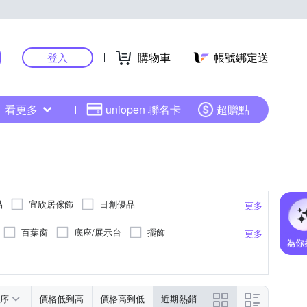
購物車
帳號綁定送
登入
看更多
uniopen 聯名卡
超贈點
品
宜欣居傢飾
日創優品
更多
百葉窗
底座/展示台
擺飾
更多
抱枕套
窗簾
其他
防霉
其他
序
價格低到高
價格高到低
近期熱銷