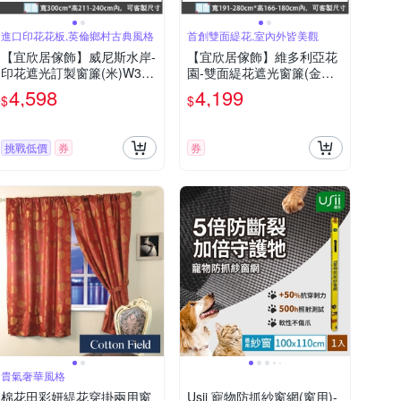
進口印花花板,英倫鄉村古典風格
首創雙面緹花,室內外皆美觀
【宜欣居傢飾】威尼斯水岸-
【宜欣居傢飾】維多利亞花
印花遮光訂製窗簾(米)W300
園-雙面緹花遮光窗簾(金黃)
*H211-240cm以內*2片/台灣
W191-280*H166-180cm以
4,598
4,199
$
$
製
內*2片
挑戰低價
券
券
貴氣奢華風格
棉花田彩妍緹花穿掛兩用窗
Usii 寵物防抓紗窗網(窗用)-