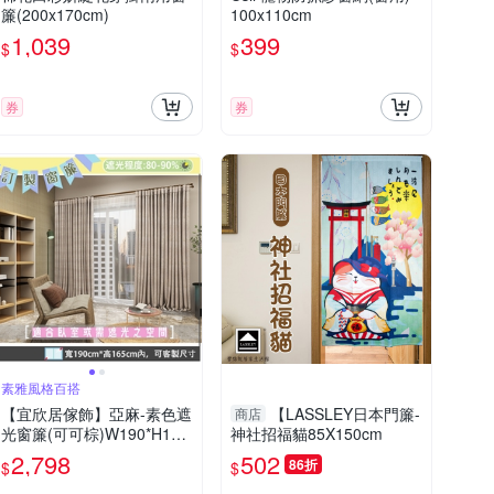
簾(200x170cm)
100x110cm
1,039
399
$
$
券
券
素雅風格百搭
【宜欣居傢飾】亞麻-素色遮
【LASSLEY日本門簾-
商店
光窗簾(可可棕)W190*H165
神社招福貓85X150cm
cm以內(可指定尺寸)*2片/遮
2,798
502
86折
$
$
光/摺景/半腰/窗簾/台灣製MI
T