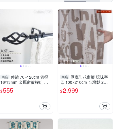
伸縮 70~120cm 管徑
厚底印花窗簾 玩味字
商店
商店
16/13mm 金屬窗簾桿組 火
母 100×210cm 台灣製 2片1
炬 單桿 巴洛克風 台灣製 Co
組 遮光 可水洗 落地窗 兒童
555
2,999
$
$
lors tw 室內裝潢
房 英文 兩倍抓皺