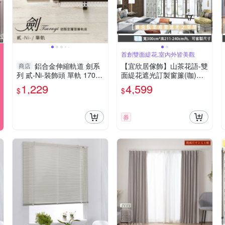
首創雙面緹花,室內外皆美觀
鋁合金伸縮軌道 劍系
【宜欣居傢飾】山茶花語-雙
商店
列 貳-Ni-裝飾頭 單軌 170-3
面緹花遮光訂製窗簾(咖)W3
20cm 造型窗簾軌道DIY 遮
00*H211-240cm以內*2片/
1,229
4,599
$
$
光窗簾專用軌道
台灣製
券