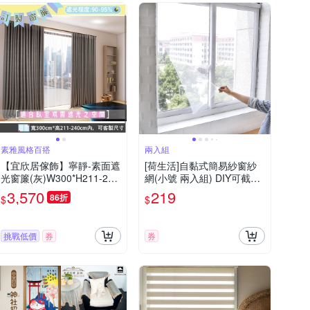
素雅風格百搭
兩入組
【宜欣居傢飾】寧靜-素面遮
[荷生活]自黏式簡易紗窗紗
光窗簾(灰)W300*H211-240
網(小號 兩入組) DIY可截剪
cm以內(可指定尺寸)*2片/遮
隱形紗窗 附魔術貼
3,570
219
86折
$
$
光/摺景/落地/窗簾/台灣製MI
T
挑戰低價
券
券