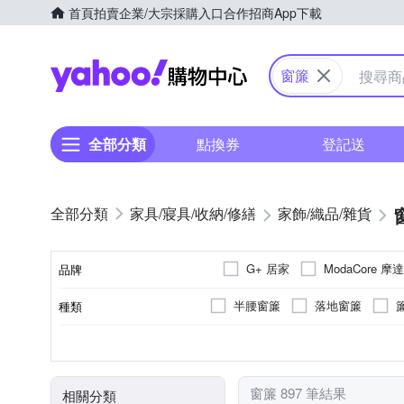
首頁
拍賣
企業/大宗採購入口
合作招商
App下載
Yahoo購物中心
窗簾
全部分類
點換券
登記送
家具/寢具/收納/修繕
家飾/織品/雜貨
G+ 居家
ModaCore 摩
品牌
日本 SP SAUCE
棉花田
半腰窗簾
落地窗簾
種類
品牌名稱
桌巾/桌墊
綁帶
短門
雙開
否
塑膠製品專用
膠帶
不需組裝
無枕心
可釘掛；但商品不含釘
遮光
安裝配件
用途功能
黏貼/釘掛
用途
類型
組裝方式
枕心主材質
窗簾 897 筆結果
相關分類