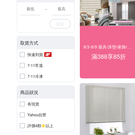
-
確定
取貨方式
8/3-8/9 寢具/床墊/家飾/開運 滿388享85折
快速到貨
滿388享85折
7-11常溫
7-11冷凍
商品狀況
有現貨
Yahoo自營
評價4顆
以上