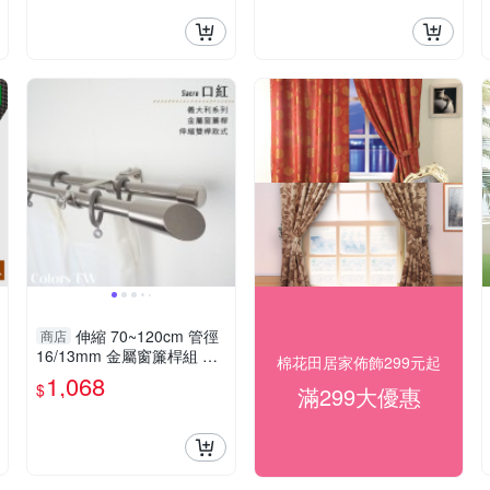
伸縮 70~120cm 管徑
商店
16/13mm 金屬窗簾桿組 義
棉花田居家佈飾299元起
大利系列 雙桿 口紅 台灣製
1,068
$
滿299大優惠
Colors tw 室內裝潢