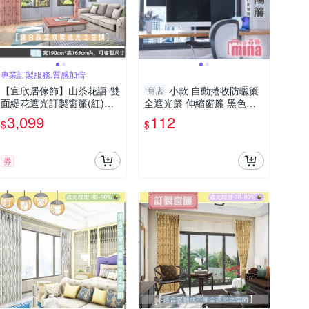
專業訂製服務,質感加倍
【宜欣居傢飾】山茶花語-雙
小款 自動捲收防曬簾
商店
面緹花遮光訂製窗簾(紅)W1
全遮光簾 伸縮窗簾 黑色窗
90*H165cm以內/台灣製MIT
簾 吸盤固定 免釘牆【F076
3,099
112
$
$
7】
券