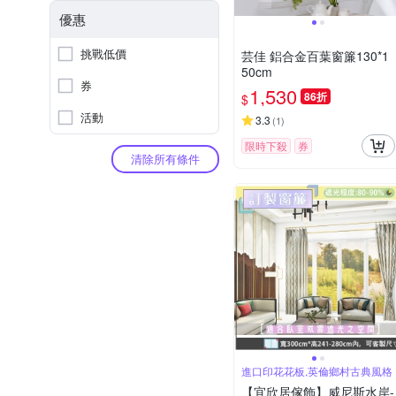
優惠
挑戰低價
芸佳 鋁合金百葉窗簾130*1
50cm
券
1,530
86折
$
活動
3.3
(
1
)
限時下殺
券
清除所有條件
進口印花花板,英倫鄉村古典風格
【宜欣居傢飾】威尼斯水岸-