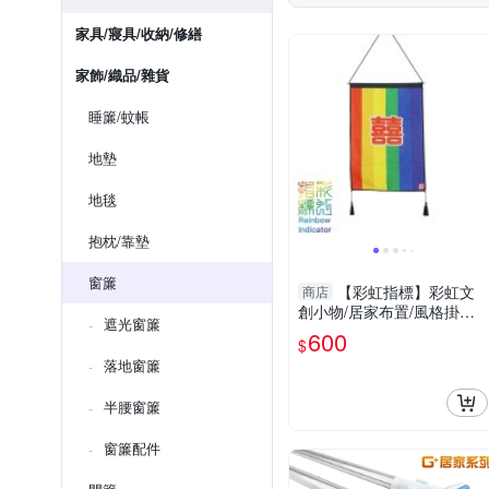
家具/寢具/收納/修繕
家飾/織品/雜貨
睡簾/蚊帳
地墊
地毯
抱枕/靠墊
窗簾
【彩虹指標】彩虹文
商店
創小物/居家布置/風格掛飾-
遮光窗簾
囍囍款掛軸
600
$
落地窗簾
半腰窗簾
窗簾配件