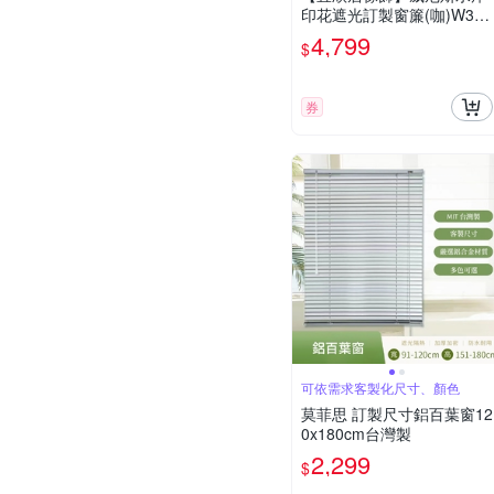
印花遮光訂製窗簾(咖)W300
*H241-280cm以內*2片/台灣
4,799
$
製
券
可依需求客製化尺寸、顏色
莫菲思 訂製尺寸鋁百葉窗12
0x180cm台灣製
2,299
$