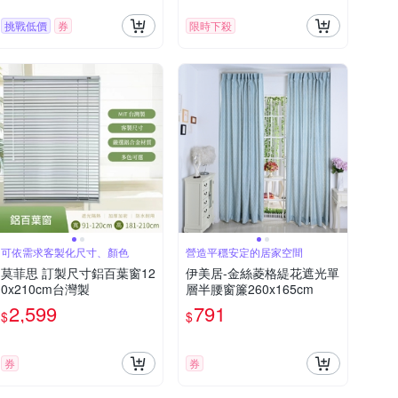
挑戰低價
券
限時下殺
可依需求客製化尺寸、顏色
營造平穩安定的居家空間
莫菲思 訂製尺寸鋁百葉窗12
伊美居-金絲菱格緹花遮光單
0x210cm台灣製
層半腰窗簾260x165cm
2,599
791
$
$
券
券