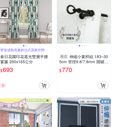
營造成熟高雅的法式居家空間
春日花園印花遮光雙層半腰
伸縮小窗桿組 183~30
商店
窗簾 260x165公分
5cm 管徑9.8/7.8mm 開罐器
造型 窗簾桿 歐式 台灣製造
693
770
$
$
偏遠地區請見圖示
券