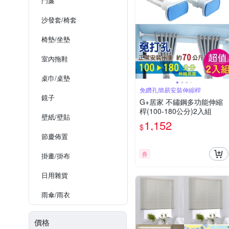
門簾
沙發套/椅套
椅墊/坐墊
室內拖鞋
桌巾/桌墊
免鑽孔簡易安裝伸縮桿
鏡子
G+居家 不鏽鋼多功能伸縮
桿(100-180公分)2入組
壁紙/壁貼
1,152
$
節慶佈置
券
掛畫/掛布
日用雜貨
雨傘/雨衣
價格