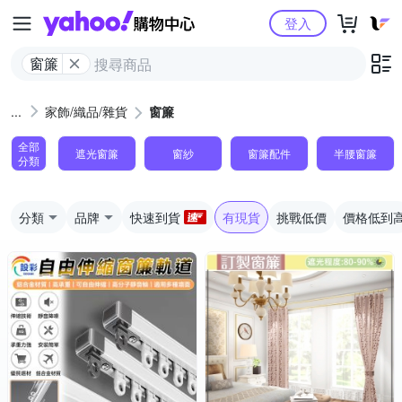
Yahoo購物中心
登入
窗簾
家飾/織品/雜貨
窗簾
全部
遮光窗簾
窗紗
窗簾配件
半腰窗簾
分類
分類
品牌
快速到貨
有現貨
挑戰低價
價格低到