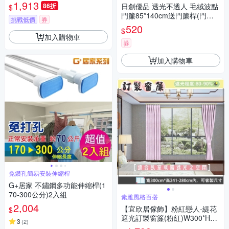
簾 雪絨奶茶 掛鉤款 2.6-3.1m
1,913
86折
日創優品 透光不透人 毛絨波點
$
簾子高度2.5米
門簾85*140cm送門簾桿(門簾/
挑戰低價
券
長門簾/隔簾/穿桿窗簾/短簾/咖
520
$
啡簾)
加入購物車
券
加入購物車
免鑽孔簡易安裝伸縮桿
G+居家 不鏽鋼多功能伸縮桿(1
70-300公分)2入組
素雅風格百搭
2,004
【宜欣居傢飾】粉紅戀人-緹花
$
遮光訂製窗簾(粉紅)W300*H24
3
(
2
)
1-280cm以內*2片/台灣製