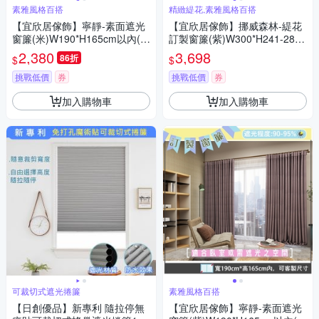
素雅風格百搭
精緻緹花,素雅風格百搭
【宜欣居傢飾】寧靜-素面遮光
【宜欣居傢飾】挪威森林-緹花
窗簾(米)W190*H165cm以內(可
訂製窗簾(紫)W300*H241-280c
指定尺寸)*2片/遮光/摺景/半腰/
m以內*2片/台灣製MIT
2,380
3,698
86折
$
$
窗簾/台灣製MIT
挑戰低價
券
挑戰低價
券
加入購物車
加入購物車
可裁切式遮光捲簾
素雅風格百搭
【日創優品】新專利 隨拉停無
【宜欣居傢飾】寧靜-素面遮光