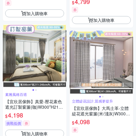
4,799
$
券
券
加入購物車
加入購物車
素雅風格百搭
【宜欣居傢飾】真愛-壓花素色
立體緹花設計,質感更提升
遮光訂製窗簾(咖)W300*H211-
【宜欣居傢飾】大馬士革-立體
240cm以內*2片/台灣製MIT
4,198
緹花遮光窗簾(米/淺灰)W300*H
$
241-280cm以內可指定尺寸/遮
4,098
$
挑戰低價
券
光/摺景/落地/窗簾/台灣製MIT
券
加入購物車