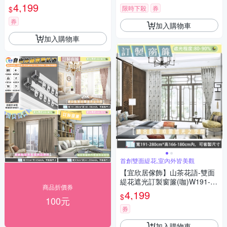
製化
4,199
限時下殺
券
$
券
加入購物車
加入購物車
首創雙面緹花,室內外皆美觀
【宜欣居傢飾】山茶花語-雙面
緹花遮光訂製窗簾(咖)W191-28
商品折價券
0*H166-180cm以內*2片
4,199
$
100元
券
加入購物車