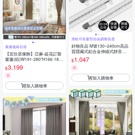
滑軌可依窗型自由調整長度
好物良品 M號130~240cm高品
素雅風格百搭
質隱藏式鋁合金伸縮式靜音窗
【宜欣居傢飾】亞麻-緹花訂製
簾滑軌(窗簾軌 推拉窗簾 窗簾
1,047
窗簾(棕)W191-280*H166-180c
$
軌道 遮光窗簾 窗簾)
m以內*2片/台灣製MIT
3,199
券
$
券
加入購物車
加入購物車