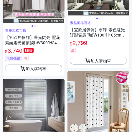
素雅風格百搭
【宜欣居傢飾】寧靜-素色遮光
素雅風格百搭
訂製窗簾(咖)W190*H165cm以
【宜欣居傢飾】星光閃亮-壓花
內*2片/半腰/台灣製MIT
2,799
素面遮光窗簾(銀)W300*H241-
$
280cm以內(可指定尺寸)*2片/
3,740
86折
券
$
遮光/摺景/落地/窗簾/台灣製MI
T
挑戰低價
券
加入購物車
加入購物車