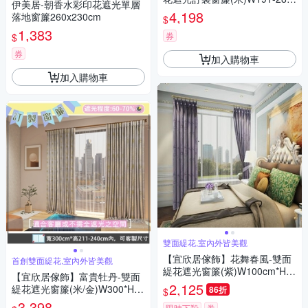
伊美居-朝香水彩印花遮光單層
H166-180cm以內*2片
4,198
落地窗簾260x230cm
$
1,383
券
$
券
加入購物車
加入購物車
雙面緹花,室內外皆美觀
【宜欣居傢飾】花舞春風-雙面
首創雙面緹花,室內外皆美觀
緹花遮光窗簾(紫)W100cm*H1
【宜欣居傢飾】富貴牡丹-雙面
65cm*2片/遮光/摺景/半腰窗簾/
2,125
緹花遮光窗簾(米/金)W300*H21
86折
$
台灣製MIT
1-240cm以內(可指定尺寸)*2
3,398
限時下殺
券