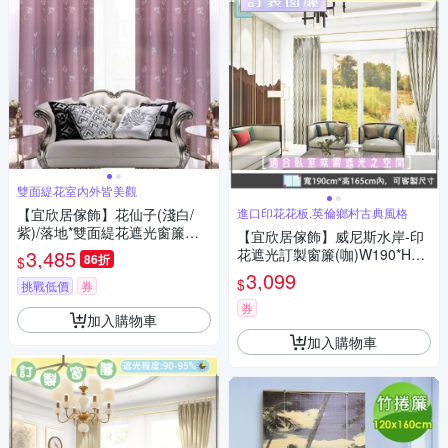
雙面緹花室內外皆美觀
【宜欣居傢飾】花仙子(淺白/
進口印花花板,英倫鄉村古典風格
紫)/落地*雙面緹花遮光窗簾W1
【宜欣居傢飾】威尼斯水岸-印
50cm*H230cm*2片
3,485
花遮光訂製窗簾(咖)W190*H16
86折
$
5cm以內*2片/台灣製MIT
3,099
$
挑戰低價
券
券
加入購物車
加入購物車