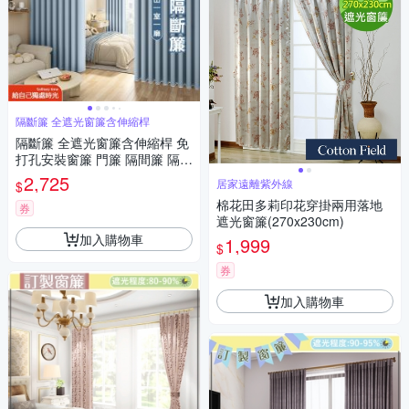
隔斷簾 全遮光窗簾含伸縮桿
隔斷簾 全遮光窗簾含伸縮桿 免
打孔安裝窗簾 門簾 隔間簾 隔熱
窗簾（適用牆寬190-240cm）
2,725
居家遠離紫外線
$
棉花田多莉印花穿掛兩用落地
券
遮光窗簾(270x230cm)
加入購物車
1,999
$
券
加入購物車