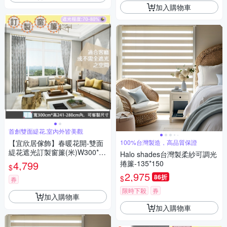
加入購物車
首創雙面緹花,室內外皆美觀
【宜欣居傢飾】春暖花開-雙面
100%台灣製造，高品質保證
緹花遮光訂製窗簾(米)W300*H
Halo shades台灣製柔紗可調光
241-280cm以內*2片/台灣製
4,799
捲簾-135*150
$
2,975
86折
$
券
限時下殺
券
加入購物車
加入購物車