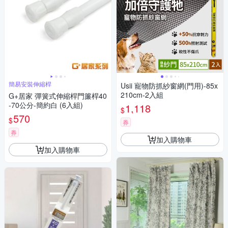
簡易安裝伸縮桿
Usii 寵物防抓紗窗網(門用)-85x
210cm-2入組
G+居家 彈簧式伸縮桿門簾桿40
-70公分-簡約白 (6入組)
1,118
$
570
$
券
券
加入購物車
加入購物車