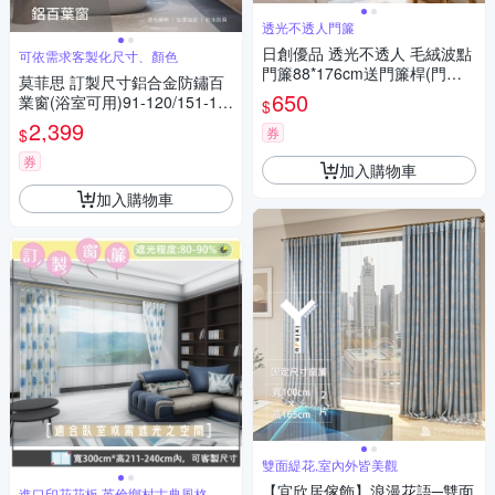
透光不透人門簾
日創優品 透光不透人 毛絨波點
可依需求客製化尺寸、顏色
門簾88*176cm送門簾桿(門簾/
莫菲思 訂製尺寸鋁合金防鏽百
長門簾/隔簾/穿桿窗簾/短簾/咖
650
業窗(浴室可用)91-120/151-18
$
啡簾)
0台灣製
2,399
券
$
券
加入購物車
加入購物車
雙面緹花,室內外皆美觀
【宜欣居傢飾】浪漫花語─雙面
進口印花花板,英倫鄉村古典風格