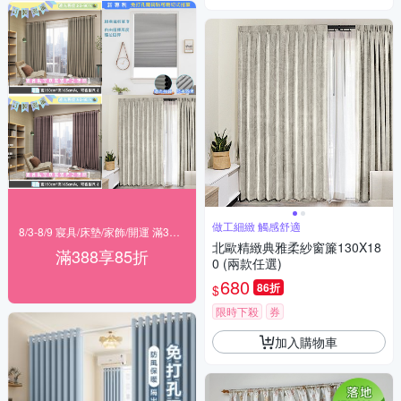
做工細緻 觸感舒適
8/3-8/9 寢具/床墊/家飾/開運 滿388享85折
北歐精緻典雅柔紗窗簾130X18
滿388享85折
0 (兩款任選)
680
86折
$
限時下殺
券
加入購物車