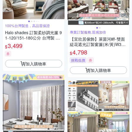
100%台灣製造，高品質保證
Halo shades 訂製柔紗調光簾 9
專業訂製服務,質感加倍
1-120/151-180公分 台灣製 客
【宜欣居傢飾】萊茵河畔-雙面
製化
3,499
緹花遮光訂製窗簾(米/黃)W300
$
*H241-280cm以內
4,798
$
券
挑戰低價
券
加入購物車
加入購物車