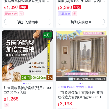
痕貼可裁切式蜂巢遮光捲簾122
窗簾(紫)W190*H165cm以內(可
*163(蜂巢捲簾/遮光簾/百摺簾/
指定尺寸)*2片/遮光/摺景/半腰/
1,097
2,380
86折
86折
$
$
窗簾/門簾)
窗簾/台灣製MIT
限時下殺
券
挑戰低價
券
加入購物車
加入購物車
首創雙面緹花,室內外皆美觀
Usii 寵物防抓紗窗網(門用)-100
x210cm-2入組
【宜欣居傢飾】富貴牡丹-雙面
緹花遮光窗簾(米/金)W300*H21
1,258
$
0cm以內(可指定尺寸)*2片/遮
3,198
$
券
光/摺景/落地/窗簾/台灣製MIT