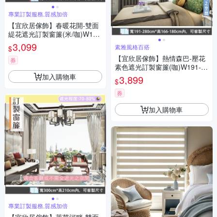
專業訂製服務,質感加倍
【宜欣居傢飾】春暖花開-雙面
緹花遮光訂製窗簾(米/咖)W190
*H165cm以內/台灣製
3,099
素雅風格百搭
$
【宜欣居傢飾】熱情森巴-壓花
券
素色遮光訂製窗簾(咖)W191-28
0*H166-180cm以內*2片
加入購物車
3,899
$
券
加入購物車
專業訂製服務,質感加倍