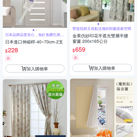
營造恬靜又有點活潑的田園居家空間
日本品牌品質安心，免釘免鑽孔簡單
金果仿紗印花半遮光雙層半腰
安裝
窗簾 200x165公分
日本進口伸縮桿-40~70cm-2支
659
228
$
$
券
券
加入購物車
加入購物車