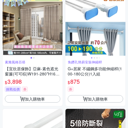
素雅風格百搭
免鑽孔簡易安裝伸縮桿
【宜欣居傢飾】亞麻-素色遮光
G+居家 不鏽鋼多功能伸縮桿(1
窗簾(可可棕)W191-280*H166-
00-180公分)1入組
180cm以內(可指定尺寸)*2片/
3,898
875
$
$
遮光/摺景/半腰/窗簾/台灣製MI
T
挑戰低價
券
券
加入購物車
加入購物車