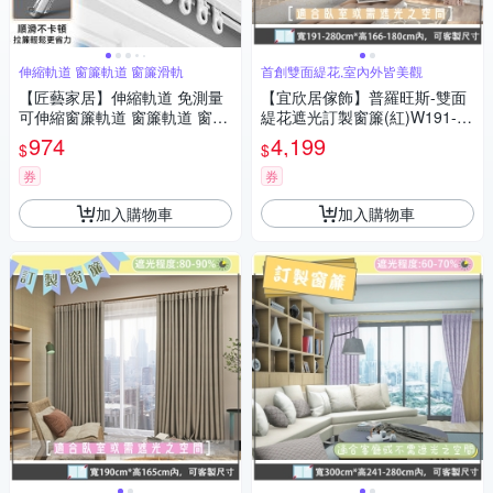
伸縮軌道 窗簾軌道 窗簾滑軌
首創雙面緹花,室內外皆美觀
【匠藝家居】伸縮軌道 免測量
【宜欣居傢飾】普羅旺斯-雙面
可伸縮窗簾軌道 窗簾軌道 窗簾
緹花遮光訂製窗簾(紅)W191-28
滑軌 雙軌窗簾軌道 鋁合金材
0*H166-180cm以內*2片
974
4,199
$
$
質-頂裝單軌1.5米
券
券
加入購物車
加入購物車