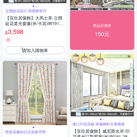
立體緹花設計,質感更提升
【宜欣居傢飾】大馬士革-立體
緹花遮光窗簾(米/卡其)W191-2
商品折價券
80*H166-180cm以內可指定尺
3,598
$
150元
寸/遮光/摺景/半腰/窗簾/台灣製
MIT
券
加入購物車
進口印花花板,英倫鄉村古典風格
【宜欣居傢飾】威尼斯水岸-印
營造高雅的日式居家空間
花遮光訂製窗簾(米)W191-280*