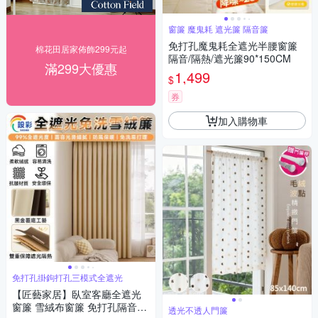
窗簾 魔鬼耗 遮光簾 隔音簾
免打孔魔鬼耗全遮光半腰窗簾
棉花田居家佈飾299元起
隔音/隔熱/遮光簾90*150CM
滿299大優惠
1,499
$
券
加入購物車
免打孔掛鉤打孔三模式全遮光
【匠藝家居】臥室客廳全遮光
窗簾 雪絨布窗簾 免打孔隔音窗
透光不透人門簾