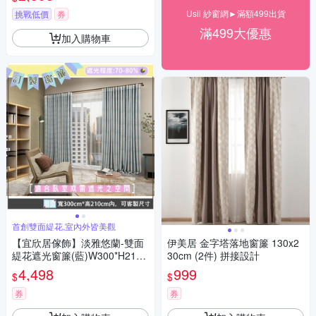
光/摺景/半腰/窗簾/台灣製MIT
Usii 紗窗網►滿額499出貨
挑戰低價
券
滿499大優惠
加入購物車
首創雙面緹花,室內外皆美觀
【宜欣居傢飾】淡雅悠蘭-雙面
伊美居 金字塔落地窗簾 130x2
緹花遮光窗簾(藍)W300*H210c
30cm (2件) 拼接設計
m以內可指定尺寸/遮光/摺景/落
4,498
999
$
$
地/窗簾/台灣製MIT
券
券