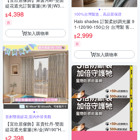
【宜欣居傢飾】萊茵河畔-雙面
緹花遮光訂製窗簾(米/黃)W300
*H210cm以內/台灣製
4,398
100%台灣製造，高品質保證
$
Halo shades 訂製柔紗調光簾 9
券
1-120/90-150公分 台灣製 客製
化
加入購物車
2,999
$
券
加入購物車
首創雙面緹花,室內外皆美觀
【宜欣居傢飾】富貴牡丹-雙面
緹花遮光窗簾(米/金)W190*H16
5cm以內(可指定尺寸)*2片/遮
2,398
$