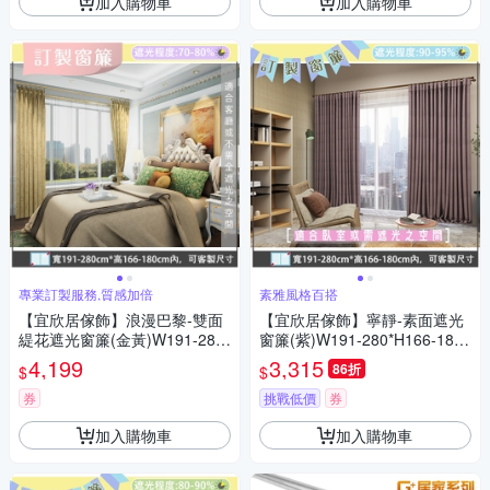
加入購物車
加入購物車
專業訂製服務,質感加倍
素雅風格百搭
【宜欣居傢飾】浪漫巴黎-雙面
【宜欣居傢飾】寧靜-素面遮光
緹花遮光窗簾(金黃)W191-280*
窗簾(紫)W191-280*H166-180c
H166-180cm以內*2片
m以內(可指定尺寸)*2片/遮光/
4,199
3,315
86折
$
$
摺景/半腰/窗簾/台灣製MIT
券
挑戰低價
券
加入購物車
加入購物車