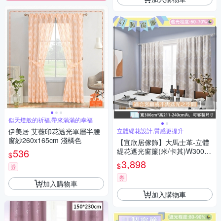
似天燈般的祈福,帶來滿滿的幸福
伊美居 艾薇印花透光單層半腰
立體緹花設計,質感更提升
窗紗260x165cm 淺橘色
【宜欣居傢飾】大馬士革-立體
536
緹花遮光窗簾(米/卡其)W300*H
$
211-240cm以內可指定尺寸/遮
3,898
$
券
光/摺景/落地/窗簾/台灣製MIT
券
加入購物車
加入購物車