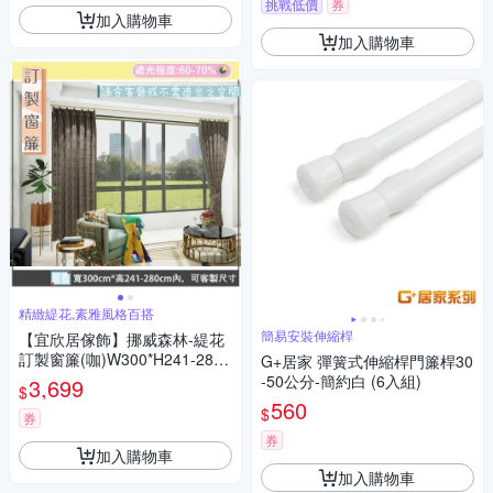
挑戰低價
券
加入購物車
加入購物車
精緻緹花,素雅風格百搭
簡易安裝伸縮桿
【宜欣居傢飾】挪威森林-緹花
訂製窗簾(咖)W300*H241-280c
G+居家 彈簧式伸縮桿門簾桿30
m以內*2片/台灣製MIT
-50公分-簡約白 (6入組)
3,699
$
560
$
券
券
加入購物車
加入購物車