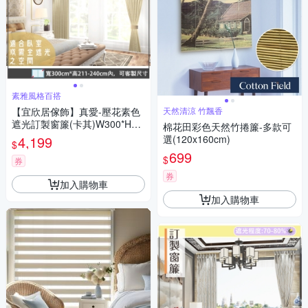
素雅風格百搭
【宜欣居傢飾】真愛-壓花素色
天然清涼 竹飄香
遮光訂製窗簾(卡其)W300*H21
棉花田彩色天然竹捲簾-多款可
1-240cm以內*2片/台灣製
4,199
選(120x160cm)
$
699
$
券
券
加入購物車
加入購物車