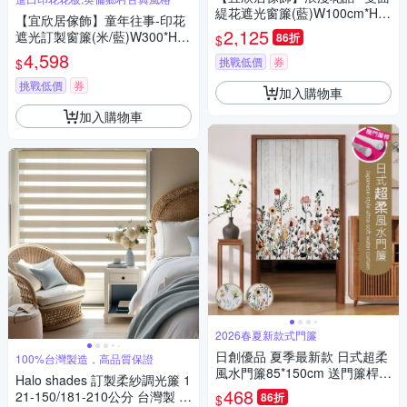
緹花遮光窗簾(藍)W100cm*H1
【宜欣居傢飾】童年往事-印花
65cm*2片/遮光/摺景/半腰窗簾/
2,125
遮光訂製窗簾(米/藍)W300*H21
86折
$
台灣製MIT
1-240cm以內*2片/台灣製
4,598
挑戰低價
券
$
挑戰低價
券
加入購物車
加入購物車
2026春夏新款式門簾
日創優品 夏季最新款 日式超柔
100%台灣製造，高品質保證
風水門簾85*150cm 送門簾桿
Halo shades 訂製柔紗調光簾 1
(門簾/風水簾/長門簾/紗簾/拉簾/
468
21-150/181-210公分 台灣製 客
86折
$
窗簾)