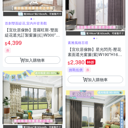
首創雙面緹花,室內外皆美觀
【宜欣居傢飾】普羅旺斯-雙面
緹花遮光訂製窗簾(紅)W300*H
210cm以內*2片/台灣製
4,399
素雅風格百搭
$
【宜欣居傢飾】星光閃亮-壓花
券
素面遮光窗簾(紫)W190*H165c
m以內(可指定尺寸)*2片/遮光/
加入購物車
2,380
86折
$
摺景/半腰/窗簾/台灣製MIT
挑戰低價
券
加入購物車