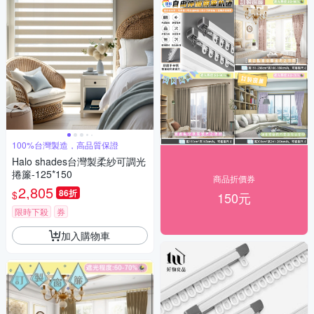
100%台灣製造，高品質保證
Halo shades台灣製柔紗可調光
捲簾-125*150
商品折價券
2,805
86折
$
150元
限時下殺
券
加入購物車