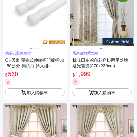
簡易安裝伸縮桿
居家遠離紫外線
G+居家 彈簧式伸縮桿門簾桿30
棉花田多莉印花穿掛兩用落地
-50公分-簡約白 (6入組)
遮光窗簾(270x230cm)
560
1,999
$
$
券
券
加入購物車
加入購物車