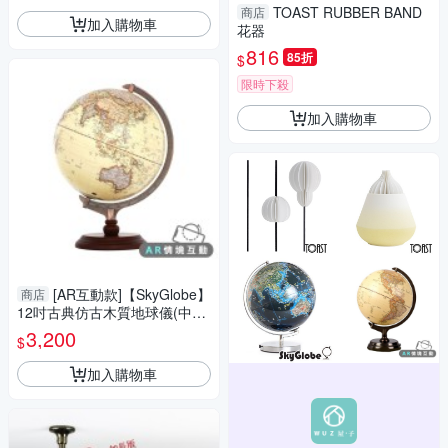
TOAST RUBBER BAND
商店
加入購物車
花器
816
85折
$
限時下殺
加入購物車
[AR互動款]【SkyGlobe】
商店
12吋古典仿古木質地球儀(中英
文對照)(附燈)-大件商品請選宅
3,200
$
配運送
加入購物車