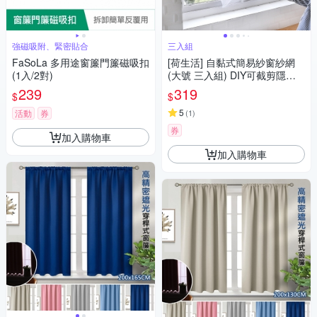
強磁吸附、緊密貼合
三入組
FaSoLa 多用途窗簾門簾磁吸扣
[荷生活] 自黏式簡易紗窗紗網
(1入/2對)
(大號 三入組) DIY可截剪隱形
紗窗 附魔術貼
239
319
$
$
5
活動
券
(
1
)
券
加入購物車
加入購物車