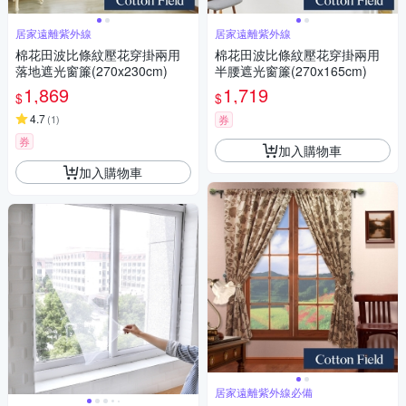
居家遠離紫外線
居家遠離紫外線
棉花田波比條紋壓花穿掛兩用
棉花田波比條紋壓花穿掛兩用
落地遮光窗簾(270x230cm)
半腰遮光窗簾(270x165cm)
1,869
1,719
$
$
4.7
(
1
)
券
券
加入購物車
加入購物車
居家遠離紫外線必備