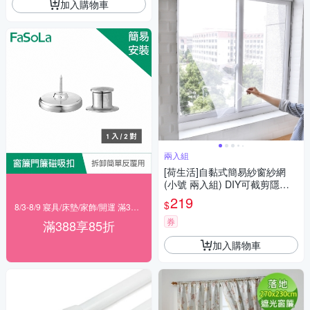
加入購物車
兩入組
[荷生活]自黏式簡易紗窗紗網
(小號 兩入組) DIY可截剪隱形
紗窗 附魔術貼
219
$
8/3-8/9 寢具/床墊/家飾/開運 滿388享85折
券
滿388享85折
加入購物車