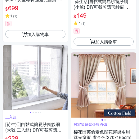
[荷生活]自黏式簡易紗窗紗網
45*H165cm一窗2片-總寬290c
699
(小號) DIY可截剪隱形紗窗 附
$
m(窗簾/拉簾/門簾/隔間/除舊佈
魔術貼
149
$
新)
1
(
1
)
4
券
(
1
)
券
加入購物車
加入購物車
二入組
[荷生活]自黏式簡易紗窗紗網
居家遠離紫外線必備
(大號 二入組) DIY可截剪隱形
棉花田英倫素色壓花穿掛兩用
紗窗 附魔術貼
239
遮光窗簾-膚金色(270x165cm)