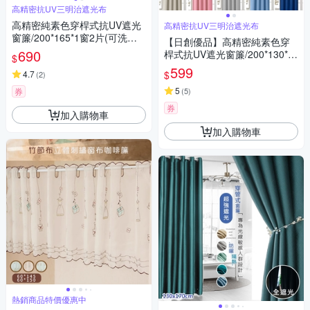
高精密抗UV三明治遮光布
高精密純素色穿桿式抗UV遮光
高精密抗UV三明治遮光布
窗簾/200*165*1窗2片(可洗衣
【日創優品】高精密純素色穿
機洗/窗簾/拉簾/風水簾/門簾)
690
桿式抗UV遮光窗簾/200*130*1
$
窗2片(可洗衣機洗/窗簾/拉簾/風
599
$
4.7
(
2
)
水簾/門簾) 售價599元
5
券
(
5
)
券
加入購物車
加入購物車
熱銷商品特價優惠中