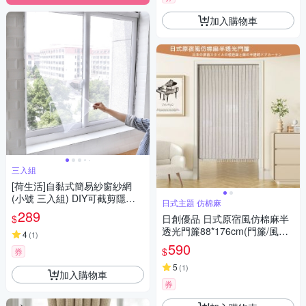
加入購物車
三入組
[荷生活]自黏式簡易紗窗紗網
(小號 三入組) DIY可截剪隱形
日式主題 仿棉麻
紗窗 附魔術貼
289
$
日創優品 日式原宿風仿棉麻半
透光門簾88*176cm(門簾/風水
4
(
1
)
簾/窗簾/窗紗/長門簾/隔簾)
590
$
券
5
(
1
)
加入購物車
券