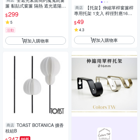
全遮光素面簡約魔鬼氈窗
簾 黏貼式窗簾 隔熱 遮光遮陽
【托架】伸縮單桿窗簾桿
商店
窗簾布 門簾 不透光
299
專用托架 1支入 桿徑對應16m
$
m 配件 五金用品
49
$
5
4.3
活動
加入購物車
加入購物車
TOAST BOTANICA 擴香
商店
枝組B
247
86折