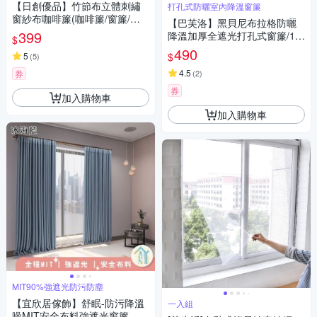
【日創優品】竹節布立體刺繡
打孔式防曬室內降溫窗簾
窗紗布咖啡簾(咖啡簾/窗簾/短
【巴芙洛】黑貝尼布拉格防曬
簾/門簾/裝置窗戶短簾/紗簾)
399
降溫加厚全遮光打孔式窗簾/13
$
0*170CM(打孔遮光窗簾/拉簾/
490
$
5
(
5
)
門簾/風水簾)
4.5
券
(
2
)
券
加入購物車
加入購物車
MIT90%強遮光防污防塵
【宜欣居傢飾】舒眠-防污降溫
一入組
噪MIT安全布料強遮光窗簾-W1