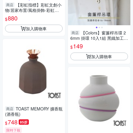
【彩虹指標】彩虹文創小
商店
物/居家布置/風格掛飾-彩虹款
門簾
880
$
加入購物車
【Colors】窗簾桿吊環 2
商店
6mm 掛環 10入1組 黑鐵加工
不易生繡 鋅合金材質 內側樹脂
149
$
台灣製
加入購物車
TOAST MEMORY 擴香瓶
商店
(酒香瓶)
748
85折
$
限時下殺