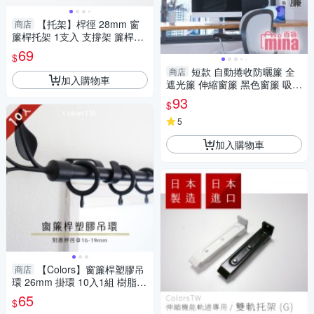
【托架】桿徑 28mm 窗
商店
簾桿托架 1支入 支撐架 簾桿架
桿架 掛鉤 共5色 現貨 台灣製造
69
$
美式經典系列
短款 自動捲收防曬簾 全
商店
加入購物車
遮光簾 伸縮窗簾 黑色窗簾 吸盤
固定 防曬簾 西曬【F0767】
93
$
5
加入購物車
【Colors】窗簾桿塑膠吊
商店
環 26mm 掛環 10入1組 樹脂材
質 台灣製
65
$