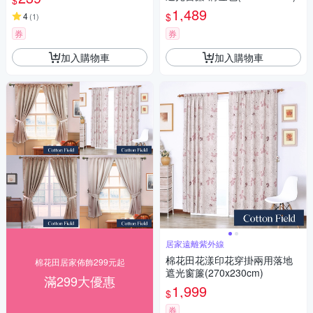
$
1,489
$
4
(
1
)
券
券
加入購物車
加入購物車
居家遠離紫外線
棉花田花漾印花穿掛兩用落地
棉花田居家佈飾299元起
遮光窗簾(270x230cm)
滿299大優惠
1,999
$
券