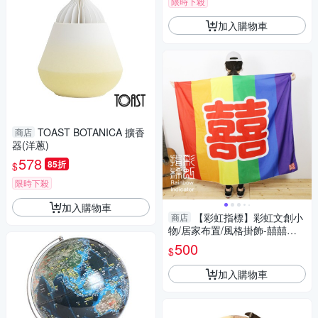
限時下殺
加入購物車
TOAST BOTANICA 擴香
商店
器(洋蔥)
578
85折
$
限時下殺
加入購物車
【彩虹指標】彩虹文創小
商店
物/居家布置/風格掛飾-囍囍款
掛毯
500
$
加入購物車