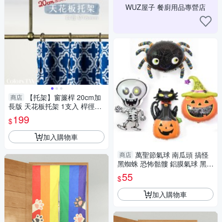
WUZ屋子 餐廚用品專營店
【托架】窗簾桿 20cm加
商店
長版 天花板托架 1支入 桿徑對
應16/19mm 配件 五金用品
199
$
加入購物車
萬聖節氣球 南瓜頭 搞怪
商店
黑蜘蛛 恐怖骷髏 鋁膜氣球 黑貓
鬼節 派對 裝飾 創意氣球
55
$
加入購物車