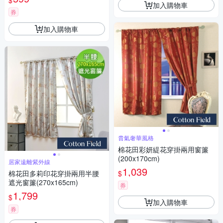
$
門簾)
加入購物車
券
加入購物車
貴氣奢華風格
棉花田彩妍緹花穿掛兩用窗簾
(200x170cm)
居家遠離紫外線
1,039
$
棉花田多莉印花穿掛兩用半腰
遮光窗簾(270x165cm)
券
1,799
$
加入購物車
券