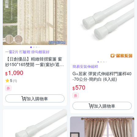
一窗2片 打皺褶 掛勾都裝好
【日創優品】精緻韓摺窗簾 窗
紗150*165雙開 一窗(窗紗/遮光
簡易安裝伸縮桿
窗簾/長門簾/窗簾/拉簾/客廳隔
1,090
$
G+居家 彈簧式伸縮桿門簾桿40
簾)
-70公分-簡約白 (6入組)
5
(
1
)
570
$
券
券
加入購物車
加入購物車