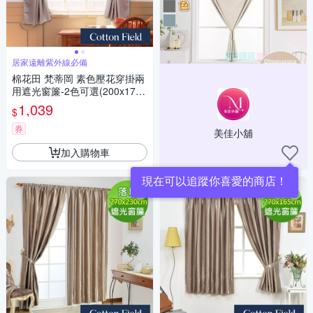
居家遠離紫外線必備
棉花田 梵蒂岡 素色壓花穿掛兩
用遮光窗簾-2色可選(200x170c
m)
1,039
$
券
美佳小舖
加入購物車