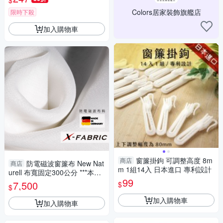
$
Colors居家裝飾旗艦店
限時下殺
加入購物車
窗簾掛鉤 可調整高度 8m
商店
防電磁波窗簾布 New Nat
商店
m 1組14入 日本進口 專利設計
urell 布寬固定300公分 ***本商
99
品僅為布料本身 不包含窗簾軌
7,500
$
$
道等施作***
加入購物車
加入購物車