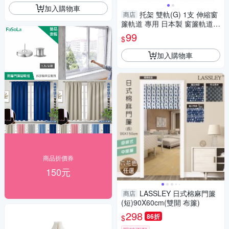
加入購物車
托架 雙軌(G) 1支 伸縮窗
商店
簾軌道 專用 日本製 窗簾軌道安
裝DIY 方型伸縮窗簾軌道 窗簾
99
$
伸縮桿
加入購物車
商品折價券
150元
LASSLEY 日式棉麻門簾
商店
(短)90X60cm(雙開 布簾)
298
86折
$