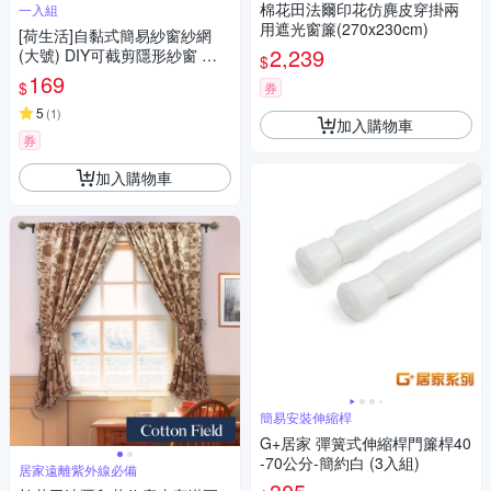
棉花田法爾印花仿麂皮穿掛兩
一入組
用遮光窗簾(270x230cm)
[荷生活]自黏式簡易紗窗紗網
2,239
(大號) DIY可截剪隱形紗窗 附
$
魔術貼
169
$
券
5
(
1
)
加入購物車
券
加入購物車
簡易安裝伸縮桿
G+居家 彈簧式伸縮桿門簾桿40
-70公分-簡約白 (3入組)
居家遠離紫外線必備