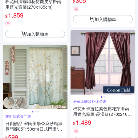
305
$
棉花田法爾印花仿麂皮穿掛兩
用遮光窗簾(270x165cm)
券
1,859
$
加入購物車
券
加入購物車
居家遠離紫外線必備
棉花田卡蜜拉素色壓花穿掛兩
用遮光窗簾-晶漾紅(270x210c
迎新款式長門簾
m)
1,489
$
日創優品 宋氏美學亞麻紗精緻
長門簾85*150cm(日式門廉/風
券
水簾/窗紗/咖啡簾/拉簾 /窗簾/短
599