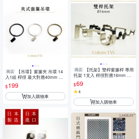
【托架】雙桿窗簾桿 專用
商店
【吊環】窗簾夾 吊環 14
商店
托架 1支入 桿徑對應16mm 配
入1組 桿徑 最大對應40mm 配
件 五金用品
69
件 鱷魚夾 五金用品
199
$
$
4
加入購物車
加入購物車