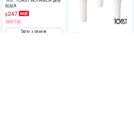
TOAST BOTANICA 擴香
枝組A
247
86折
$
限時下殺
加入購物車
TOAST BOTANICA 擴香
商店
紙組A
383
86折
$
限時下殺
加入購物車
【Colors】窗簾桿吊環 2
商店
6mm 掛環 14入1組 黑鐵加工
不易生繡 鋅合金材質 內側樹脂
199
$
台灣製