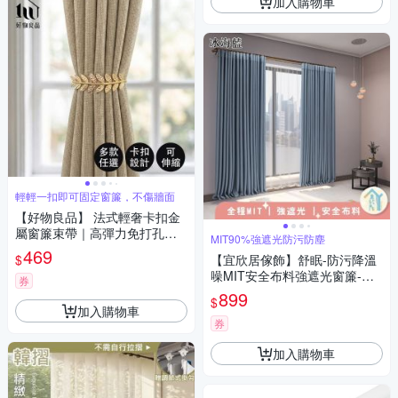
加入購物車
輕輕一扣即可固定窗簾，不傷牆面
【好物良品】 法式輕奢卡扣金
屬窗簾束帶｜高彈力免打孔綁
MIT90%強遮光防污防塵
帶 居家軟裝美學
469
$
【宜欣居傢飾】舒眠-防污降溫
噪MIT安全布料強遮光窗簾-W1
券
45*H210cm一窗2片-總寬290c
899
$
m(窗簾/拉簾/門簾/隔間/除舊佈
加入購物車
新)
券
加入購物車