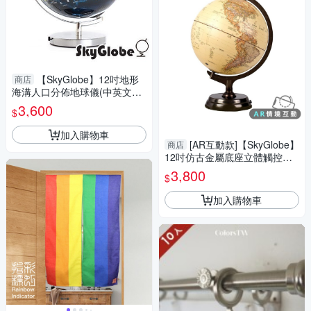
【SkyGlobe】12吋地形
商店
海溝人口分佈地球儀(中英文對
照)(附燈)(中文版)-大件商品請
3,600
$
選宅配運送
加入購物車
[AR互動款]【SkyGlobe】
商店
12吋仿古金屬底座立體觸控式
地球儀-大件商品請選宅配運送
3,800
$
加入購物車