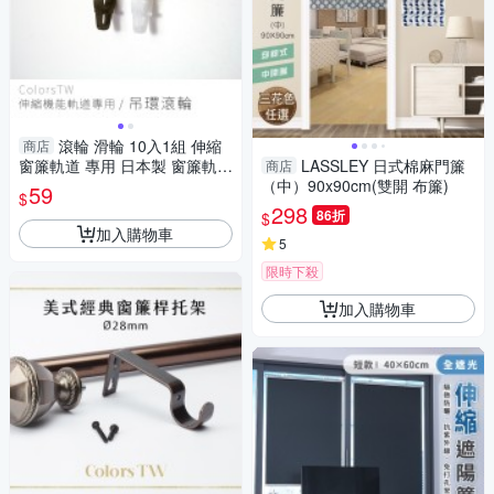
滾輪 滑輪 10入1組 伸縮
商店
窗簾軌道 專用 日本製 窗簾軌道
LASSLEY 日式棉麻門簾
商店
安裝DIY 方型伸縮窗簾軌道 窗
（中）90x90cm(雙開 布簾)
59
$
簾伸縮桿
298
86折
$
加入購物車
5
限時下殺
加入購物車