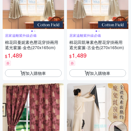
居家遠離紫外線必備
居家遠離紫外線必備
棉花田蔓妮素色壓花穿掛兩用
棉花田凱琳素色壓花穿掛兩用
遮光窗簾-金色(270x165cm)
遮光窗簾-古金色(270x165cm)
1,489
1,489
$
$
券
券
加入購物車
加入購物車