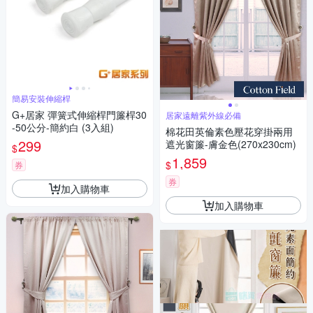
簡易安裝伸縮桿
G+居家 彈簧式伸縮桿門簾桿30
居家遠離紫外線必備
-50公分-簡約白 (3入組)
棉花田英倫素色壓花穿掛兩用
299
遮光窗簾-膚金色(270x230cm)
$
1,859
$
券
券
加入購物車
加入購物車