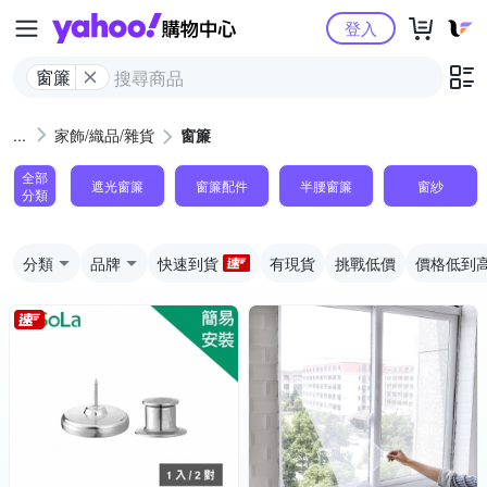
Yahoo購物中心
登入
窗簾
家飾/織品/雜貨
窗簾
全部
遮光窗簾
窗簾配件
半腰窗簾
窗紗
分類
分類
品牌
快速到貨
有現貨
挑戰低價
價格低到