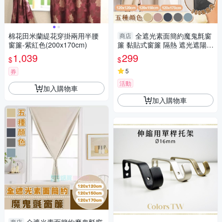
棉花田米蘭緹花穿掛兩用半腰
全遮光素面簡約魔鬼氈窗
商店
窗簾-紫紅色(200x170cm)
簾 黏貼式窗簾 隔熱 遮光遮陽
窗簾布 門簾 不透光
1,039
299
$
$
5
券
活動
加入購物車
加入購物車
商店