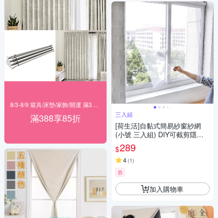
8/3-8/9 寢具/床墊/家飾/開運 滿388享85折
三入組
滿388享85折
[荷生活]自黏式簡易紗窗紗網
(小號 三入組) DIY可截剪隱形
紗窗 附魔術貼
289
$
4
(
1
)
券
加入購物車