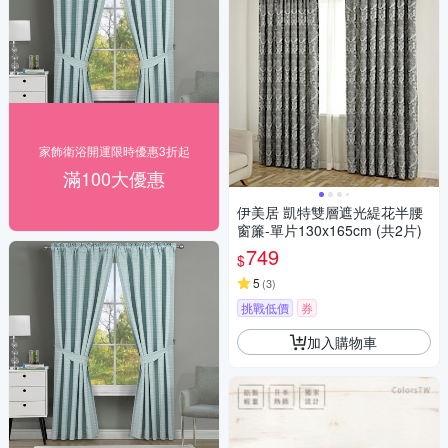
家飾衛浴開運限時優惠3折起
滿100大優惠
伊美居 凱特雙層遮光緹花半腰
窗簾-單片130x165cm (共2片)
749
$
5
(
3
)
挑戰低價
券
加入購物車