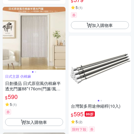
$
5
(
1
)
券
加入購物車
日式主題 仿棉麻
日創優品 日式原宿風仿棉麻半
透光門簾88*176cm(門簾/風水
簾/窗簾/窗紗/長門簾/隔簾)
590
$
5
(
1
)
台灣製多用途伸縮桿(10入)
券
595
86折
$
加入購物車
5
(
2
)
限時下殺
券