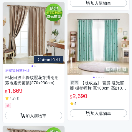
加入購物車
居家遠離紫外線
棉花田波比條紋壓花穿掛兩用
落地遮光窗簾(270x230cm)
【既成品】 窗簾 遮光窗
商店
簾 樹梢輕舞 寬100cm 高210c
1,869
$
m 2片1組 台灣製 可水洗 ※免運
2,690
$
4.7
商品※
(
1
)
5
券
加入購物車
加入購物車