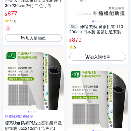
伊美居 - 漢諾威直條落地窗紗 1
30x230cm(2件) 二色可選
877
$
5
(
1
)
伸縮 雙軌 窗簾軌道 110-
商店
券
200cm 日本製 窗簾軌道安裝DI
Y 方型伸縮窗簾軌道 窗簾伸縮
加入購物車
879
$
桿 窗簾軌道滑輪
5
加入購物車
靜電紗網防霾紗窗
優系Usii 防霾PM2.5高強級靜電
紗窗網 85x210cm (門/黑色)