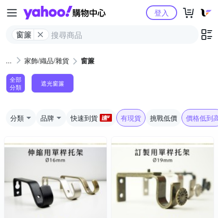
Yahoo購物中心
登入
窗簾
家飾/織品/雜貨
窗簾
全部
遮光窗簾
分類
分類
品牌
快速到貨
有現貨
挑戰低價
價格低到