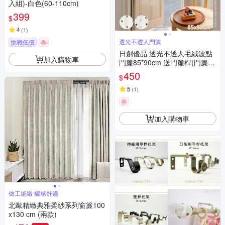
入組)-白色(60-110cm)
399
$
4
(
1
)
透光不透人門簾
挑戰低價
券
日創優品 透光不透人毛絨波點
加入購物車
門簾85*90cm 送門簾桿(門簾/
長門簾/隔簾/穿桿窗簾/短簾/咖
450
$
啡簾)
5
(
1
)
券
加入購物車
做工細緻 觸感舒適
北歐精緻典雅柔紗系列窗簾100
x130 cm (兩款)