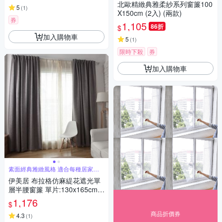
北歐精緻典雅柔紗系列窗簾100
5
(
1
)
X150cm (2入) (兩款)
券
1,105
86折
$
加入購物車
5
(
1
)
限時下殺
券
加入購物車
素面經典雅緻風格 適合每種居家風
格
伊美居 布拉格仿麻緹花遮光單
層半腰窗簾 單片:130x165cm
共2片
1,176
$
商品折價券
4.3
(
1
)