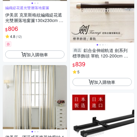
編織緹花遮光雙層落地窗簾
伊美居 克里斯格紋編織緹花遮
光雙層落地窗簾130x230cm -2
件
806
$
4.8
(
12
)
券
鋁合金伸縮軌道 劍系列
商店
加入購物車
標準飾頭 單軌 120-200cm 造
型窗簾軌道DIY 遮光窗簾專用
839
$
軌道
5
加入購物車