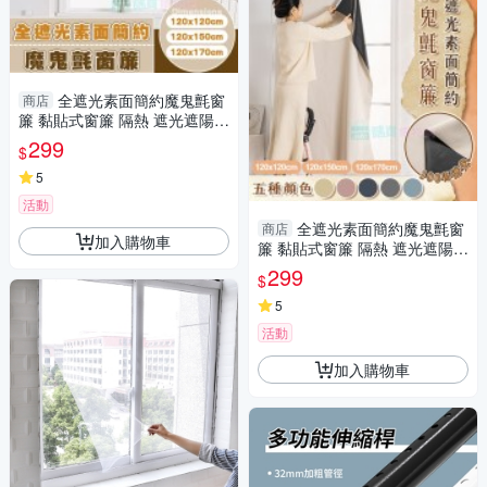
全遮光素面簡約魔鬼氈窗
商店
簾 黏貼式窗簾 隔熱 遮光遮陽
窗簾布 門簾 不透光
299
$
5
活動
全遮光素面簡約魔鬼氈窗
商店
加入購物車
簾 黏貼式窗簾 隔熱 遮光遮陽
窗簾布 門簾 不透光
299
$
5
活動
加入購物車