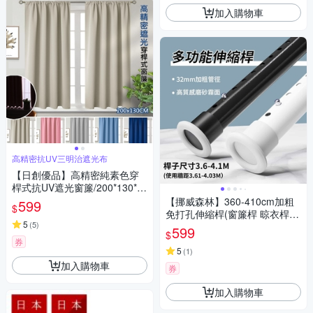
加入購物車
高精密抗UV三明治遮光布
【日創優品】高精密純素色穿
桿式抗UV遮光窗簾/200*130*1
窗2片(可洗衣機洗/窗簾/拉簾/風
【挪威森林】360-410cm加粗
599
$
水簾/門簾) 售價599元
免打孔伸縮桿(窗簾桿 晾衣桿
5
(
5
)
曬衣桿 浴簾桿 門簾桿 掛衣架)
599
$
券
5
(
1
)
加入購物車
券
加入購物車