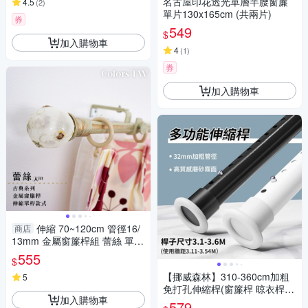
名古屋印花透光單層半腰窗簾
4.5
(
2
)
單片130x165cm (共兩片)
券
549
$
加入購物車
4
(
1
)
券
加入購物車
伸縮 70~120cm 管徑16/
商店
13mm 金屬窗簾桿組 蕾絲 單桿
巴洛克風 台灣製 Colors tw 室
555
$
內裝潢
【挪威森林】310-360cm加粗
5
免打孔伸縮桿(窗簾桿 晾衣桿
加入購物車
曬衣桿 浴簾桿 門簾桿 掛衣架)
579