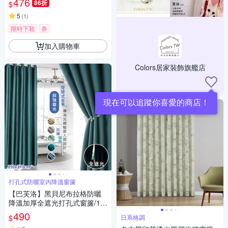
476
86折
$
5
(
1
)
限時下殺
券
加入購物車
Colors居家裝飾旗艦店
現在可以追蹤你喜愛的商店！
打孔式防曬室內降溫窗簾
【巴芙洛】黑貝尼布拉格防曬
降溫加厚全遮光打孔式窗簾/13
0*170CM(打孔遮光窗簾/拉簾/
490
$
日系格調
門簾/風水簾)