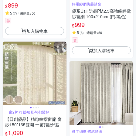
899
靜電紗網防霾紗窗
$
優系Usii 防霾PM2.5高強級靜電
5
(
7
)
總銷量>50
紗窗網 100x210cm (門/黑色)
券
999
$
加入購物車
5
(
6
)
總銷量>50
券
加入購物車
一窗2片 打皺褶 掛勾都裝好
【日創優品】精緻韓摺窗簾 窗
紗150*165雙開 一窗(窗紗/遮光
窗簾/長門簾/窗簾/拉簾/客廳隔
1,090
做工細緻 觸感舒適
$
簾)