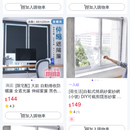
加入購物車
加入購物車
一入組
[限宅配] 大款 自動捲收防
商店
曬簾 全遮光簾 伸縮窗簾 黑色窗
[荷生活]自黏式簡易紗窗紗網
簾 吸盤固定 免釘牆【F0767】
(小號) DIY可截剪隱形紗窗 附
144
$
魔術貼
149
$
4.3
4
(
1
)
加入購物車
券
加入購物車