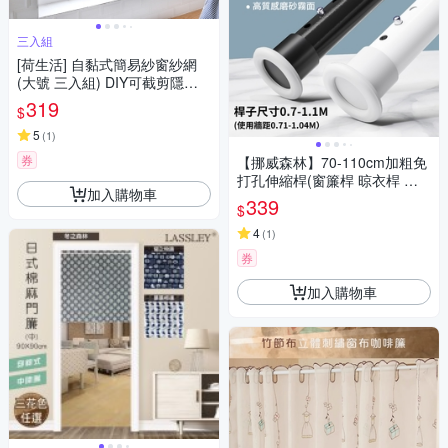
三入組
[荷生活] 自黏式簡易紗窗紗網
(大號 三入組) DIY可截剪隱形
紗窗 附魔術貼
319
$
5
(
1
)
券
【挪威森林】70-110cm加粗免
打孔伸縮桿(窗簾桿 晾衣桿 曬
加入購物車
衣桿 浴簾桿 門簾桿 掛衣架)
339
$
4
(
1
)
券
加入購物車