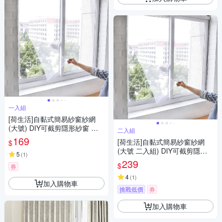
一入組
[荷生活]自黏式簡易紗窗紗網
(大號) DIY可截剪隱形紗窗 附
二入組
魔術貼
169
[荷生活]自黏式簡易紗窗紗網
$
(大號 二入組) DIY可截剪隱形
5
(
1
)
紗窗 附魔術貼
239
$
券
4
(
1
)
加入購物車
挑戰低價
券
加入購物車