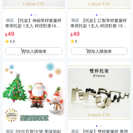
【托架】伸縮單桿窗簾桿
【托架】訂製單桿窗簾桿
商店
商店
專用托架 1支入 桿徑對應16m
專用托架 1支入 桿徑對應 19m
m 配件 五金用品
m 配件 五金用品
49
49
$
$
4.3
5
加入購物車
加入購物車
[拉拉百貨]大號-聖誕節鋁
【托架】雙桿窗簾桿 專用
商店
商店