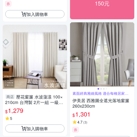
150元
券
加入購物車
素面經典雅緻風格 適合每種居家風
壓花窗簾 水波蕩漾 100×
商店
格
伊美居 西雅圖全遮光落地窗簾
210cm 台灣製 2片一組 一級遮
260x230cm
光 可水洗 熱銷經典款 兩倍抓皺
1,279
$
1,301
$
5
4.7
(
3
)
加入購物車
券