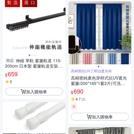
伸縮 單軌 窗簾軌道 110-
商店
200cm 日本製 窗簾軌道安裝DI
Y 方型伸縮窗簾軌道 窗簾伸縮
高精密抗UV三明治遮光布
659
$
桿 窗簾軌道滑輪
高精密純素色穿桿式抗UV遮光
5
窗簾/200*165*1窗2片(可洗衣
機洗/窗簾/拉簾/風水簾/門簾)
690
加入購物車
$
4.7
(
2
)
券
加入購物車