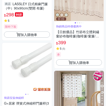
LASSLEY 日式棉麻門簾
商店
（中）90x90cm(雙開 布簾)
298
86折
$
5
熱銷商品特價優惠中
限時下殺
【日創優品】竹節布立體刺繡
加入購物車
窗紗布咖啡簾(咖啡簾/窗簾/短
簾/門簾/裝置窗戶短簾/紗簾)
399
$
5
(
5
)
券
加入購物車
簡易安裝伸縮桿
G+居家 彈簧式伸縮桿門簾桿(3