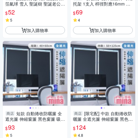
箔氣球 雪人 聖誕樹 聖誕老公公
托架 1支入 桿徑對應16mm 配
耶誕氣球 裝飾 佈置 禮物
件 五金用品
52
69
$
$
5
4
加入購物車
加入購物車
短款 自動捲收防曬簾 全
[限宅配] 中款 自動捲收防
商店
商店
遮光簾 伸縮窗簾 黑色窗簾 吸盤
曬簾 全遮光簾 伸縮窗簾 黑色窗
固定 防曬簾 西曬【F0767】
簾 吸盤固定 免釘牆【F0767】
93
124
$
$
5
4.8