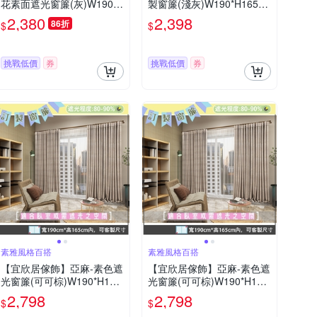
花素面遮光窗簾(灰)W190*H
製窗簾(淺灰)W190*H165c
165cm以內(可指定尺寸)*2
m以內*2片/半腰/台灣製MIT
2,380
2,398
86折
$
$
片/遮光/摺景/半腰/窗簾/台灣
製MIT
挑戰低價
券
挑戰低價
券
素雅風格百搭
素雅風格百搭
【宜欣居傢飾】亞麻-素色遮
【宜欣居傢飾】亞麻-素色遮
光窗簾(可可棕)W190*H165
光窗簾(可可棕)W190*H165
cm以內(可指定尺寸)*2片/遮
cm以內(可指定尺寸)*2片/遮
2,798
2,798
$
$
光/摺景/半腰/窗簾/台灣製MI
光/摺景/半腰/窗簾/台灣製MI