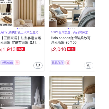
免打孔掛鉤打孔三模式全遮光
100%台灣製造，高品質保證
【匠藝家居】臥室客廳全遮
Halo shades台灣製柔紗可
光窗簾 雪絨布窗簾 免打孔
調光捲簾-90*150
隔音窗簾 雪絨奶茶 掛鉤款
1,913
2,040
86折
86折
$
$
2.6-3.1m 簾子高度2.5米
挑戰低價
券
挑戰低價
券