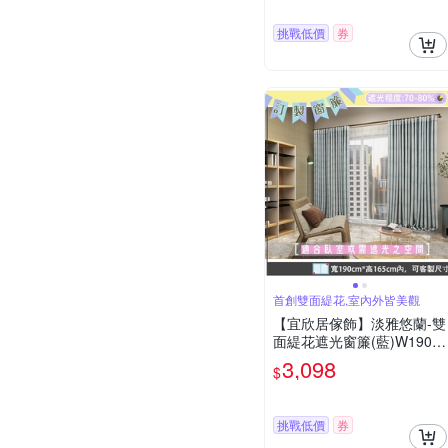
灣製MIT
挑戰低價
券
首創雙面緹花,室內外皆美觀
【宜欣居傢飾】淡雅悠蘭-雙
面緹花遮光窗簾(藍)W190*H
165cm以內可指定尺寸/遮
3,098
$
光/摺景/半腰/窗簾/台灣製MI
T
挑戰低價
券