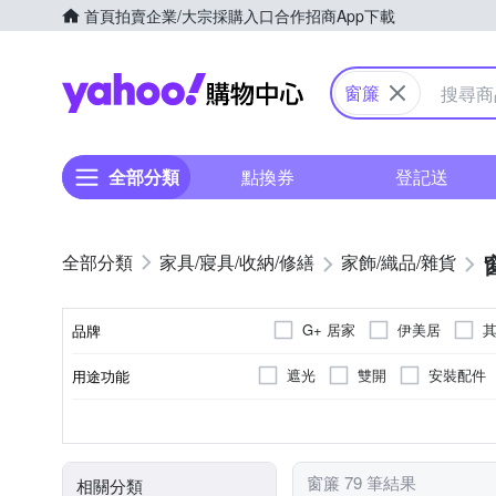
首頁
拍賣
企業/大宗採購入口
合作招商
App下載
Yahoo購物中心
窗簾
全部分類
點換券
登記送
家具/寢具/收納/修繕
家飾/織品/雜貨
G+ 居家
伊美居
品牌
遮光
雙開
安裝配件
用途功能
品牌名稱
落地窗簾
塑膠製品專用
膠帶
否
半腰窗簾
種類
用途
類型
黏貼/釘掛
窗簾 79 筆結果
相關分類