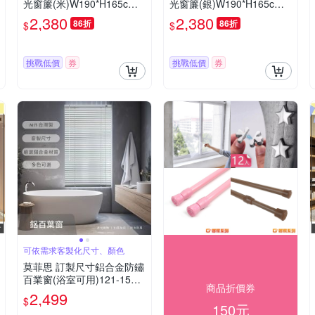
光窗簾(米)W190*H165cm
光窗簾(銀)W190*H165cm
以內(可指定尺寸)*2片/遮光/
以內(可指定尺寸)*2片/遮光/
2,380
2,380
86折
86折
$
$
摺景/半腰/窗簾/台灣製MIT
摺景/半腰/窗簾/台灣製MIT
挑戰低價
券
挑戰低價
券
可依需求客製化尺寸、顏色
莫菲思 訂製尺寸鋁合金防鏽
百業窗(浴室可用)121-150/9
商品折價券
0-150台灣製
2,499
$
150元