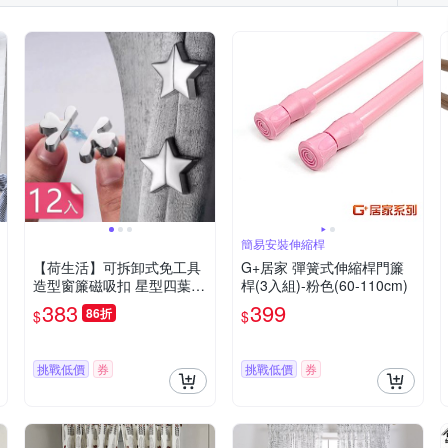
簡易安裝伸縮桿
【荷生活】可拆卸式免工具
G+居家 彈簧式伸縮桿門簾
造型窗簾磁吸扣 星型四葉草
桿(3入組)-粉色(60-110cm)
防漏光磁吸式固定器-12入
383
399
86折
$
$
組
挑戰低價
券
挑戰低價
券