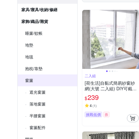
家具/寢具/收納/修繕
家飾/織品/雜貨
睡簾/蚊帳
地墊
地毯
抱枕/靠墊
二入組
窗簾
[荷生活]自黏式簡易紗窗紗
網(大號 二入組) DIY可截剪
遮光窗簾
隱形紗窗 附魔術貼
239
$
落地窗簾
4
(
1
)
挑戰低價
券
半腰窗簾
窗簾配件