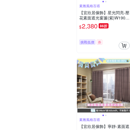
素雅風格百搭
【宜欣居傢飾】星光閃亮-壓
花素面遮光窗簾(紫)W190*H
165cm以內(可指定尺寸)*2
2,380
86折
$
片/遮光/摺景/半腰/窗簾/台灣
製MIT
挑戰低價
券
素雅風格百搭
【宜欣居傢飾】寧靜-素面遮