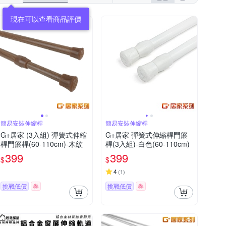
簡易安裝伸縮桿
簡易安裝伸縮桿
G+居家 (3入組) 彈簧式伸縮
G+居家 彈簧式伸縮桿門簾
桿門簾桿(60-110cm)-木紋
桿(3入組)-白色(60-110cm)
399
399
$
$
4
(
1
)
挑戰低價
券
挑戰低價
券