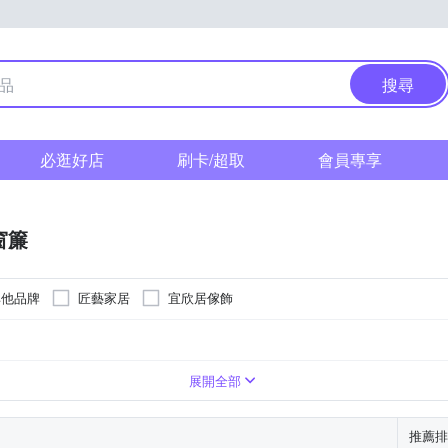
搜尋
必逛好店
刷卡/超取
會員專享
窗簾
其他品牌
匠藝家居
宜欣居傢飾
簾桿
百葉窗
長門簾
居家掛飾
半腰窗紗
展開全部
推薦排