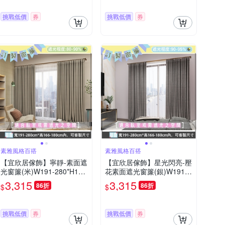
T
T
挑戰低價
券
挑戰低價
券
素雅風格百搭
素雅風格百搭
【宜欣居傢飾】寧靜-素面遮
【宜欣居傢飾】星光閃亮-壓
光窗簾(米)W191-280*H166
花素面遮光窗簾(銀)W191-2
-180cm以內(可指定尺寸)*2
80*H166-190cm以內(可指
3,315
3,315
86折
86折
$
$
片/遮光/摺景/半腰/窗簾/台灣
定尺寸)*2片/遮光/摺景/半腰/
製MIT
窗簾/台灣製MIT
挑戰低價
券
挑戰低價
券