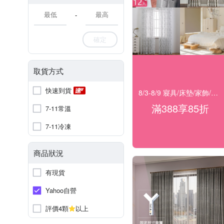
-
確定
取貨方式
快速到貨
8/3-8/9 寢具/床墊/家飾/開運 滿388享85折
滿388享85折
7-11常溫
7-11冷凍
商品狀況
有現貨
Yahoo自營
評價4顆
以上