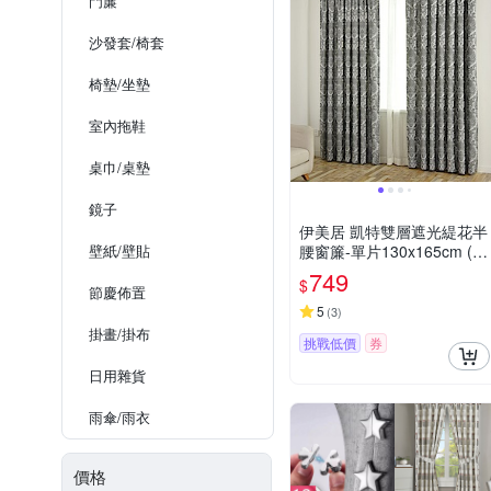
門簾
沙發套/椅套
椅墊/坐墊
室內拖鞋
桌巾/桌墊
鏡子
伊美居 凱特雙層遮光緹花半
壁紙/壁貼
腰窗簾-單片130x165cm (共
2片)
749
$
節慶佈置
5
(
3
)
掛畫/掛布
挑戰低價
券
日用雜貨
雨傘/雨衣
價格