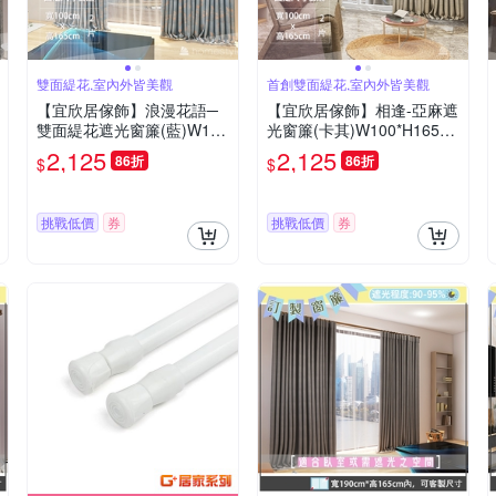
雙面緹花,室內外皆美觀
首創雙面緹花,室內外皆美觀
【宜欣居傢飾】浪漫花語─
【宜欣居傢飾】相逢-亞麻遮
雙面緹花遮光窗簾(藍)W100
光窗簾(卡其)W100*H165c
cm*H165cm*2片/遮光/摺景/
m*2片/遮光/摺景/半腰/窗簾/
2,125
2,125
86折
86折
$
$
半腰窗簾/台灣製MIT
台灣製MIT
挑戰低價
券
挑戰低價
券