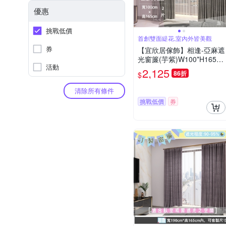
優惠
挑戰低價
首創雙面緹花,室內外皆美觀
券
【宜欣居傢飾】相逢-亞麻遮
光窗簾(芋紫)W100*H165c
活動
m*2片/遮光/摺景/半腰/窗簾/
2,125
86折
$
台灣製MIT
清除所有條件
挑戰低價
券