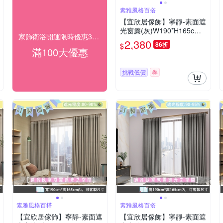
素雅風格百搭
【宜欣居傢飾】寧靜-素面遮
光窗簾(灰)W190*H165cm
家飾衛浴開運限時優惠3折起
以內(可指定尺寸)*2片/遮光/
2,380
86折
$
摺景/半腰/窗簾/台灣製MIT
滿100大優惠
挑戰低價
券
素雅風格百搭
素雅風格百搭
【宜欣居傢飾】寧靜-素面遮
【宜欣居傢飾】寧靜-素面遮