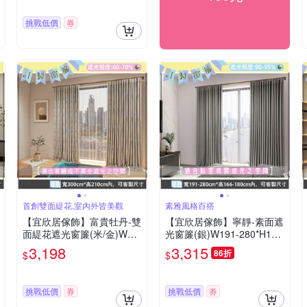
挑戰低價
券
首創雙面緹花,室內外皆美觀
素雅風格百搭
【宜欣居傢飾】富貴牡丹-雙
【宜欣居傢飾】寧靜-素面遮
面緹花遮光窗簾(米/金)W30
光窗簾(銀)W191-280*H166
0*H210cm以內(可指定尺寸)
-180cm以內(可指定尺寸)*2
3,198
3,315
86折
$
$
*2片/遮光/摺景/落地/窗簾/台
片/遮光/摺景/半腰/窗簾/台灣
灣製MIT
製MIT
挑戰低價
券
挑戰低價
券