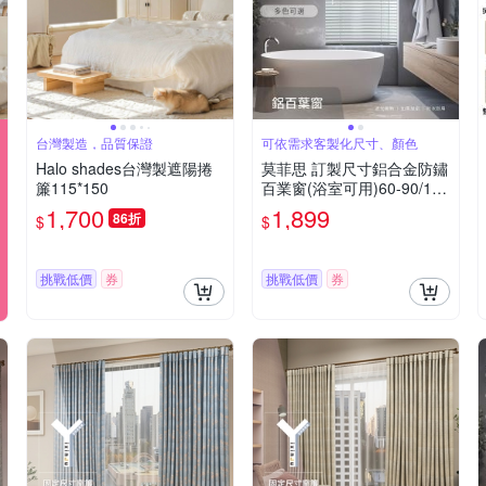
台灣製造，品質保證
可依需求客製化尺寸、顏色
Halo shades台灣製遮陽捲
莫菲思 訂製尺寸鋁合金防鏽
簾115*150
百業窗(浴室可用)60-90/151
-180台灣製
1,700
1,899
86折
$
$
挑戰低價
券
挑戰低價
券