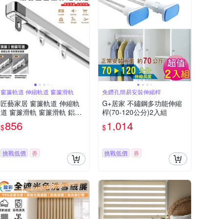
窗簾軌道 伸縮軌道 窗簾滑軌
免鑽孔簡易安裝伸縮桿
匠藝家居 窗簾軌道 伸縮軌
G+居家 不鏽鋼多功能伸縮
道 窗簾滑軌 窗簾滑軌 鋁合
桿(70-120公分)2入組
金 無需測量-單軌頂裝【1.0
856
1,014
$
$
~1.8米寬度適用】
挑戰低價
券
挑戰低價
券