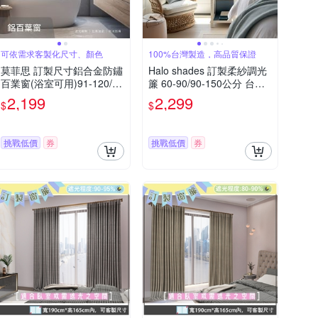
可依需求客製化尺寸、顏色
100%台灣製造，高品質保證
莫菲思 訂製尺寸鋁合金防鏽
Halo shades 訂製柔紗調光
百業窗(浴室可用)91-120/90
簾 60-90/90-150公分 台灣
-150台灣製
製 客製化
2,199
2,299
$
$
挑戰低價
券
挑戰低價
券