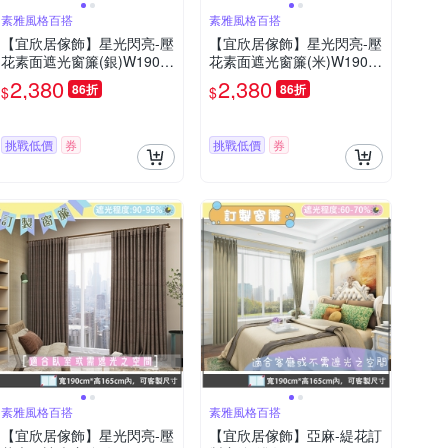
素雅風格百搭
素雅風格百搭
【宜欣居傢飾】星光閃亮-壓
【宜欣居傢飾】星光閃亮-壓
花素面遮光窗簾(銀)W190*H
花素面遮光窗簾(米)W190*H
165cm以內(可指定尺寸)*2
165cm以內(可指定尺寸)*2
2,380
2,380
86折
86折
$
$
片/遮光/摺景/半腰/窗簾/台灣
片/遮光/摺景/半腰/窗簾/台灣
製MIT
製MIT
挑戰低價
券
挑戰低價
券
素雅風格百搭
素雅風格百搭
【宜欣居傢飾】星光閃亮-壓
【宜欣居傢飾】亞麻-緹花訂