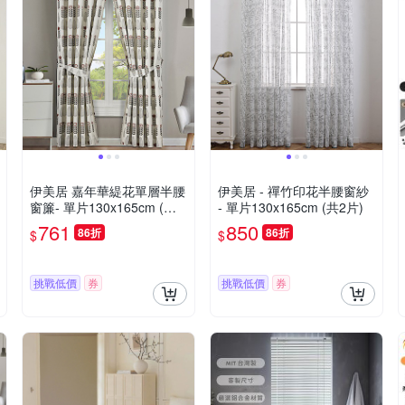
伊美居 嘉年華緹花單層半腰
伊美居 - 禪竹印花半腰窗紗
窗簾- 單片130x165cm (共2
- 單片130x165cm (共2片)
片)
761
850
86折
86折
$
$
挑戰低價
券
挑戰低價
券