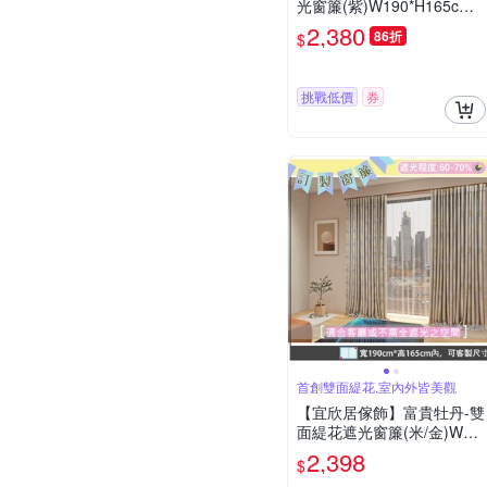
光窗簾(紫)W190*H165cm
以內(可指定尺寸)*2片/遮光/
2,380
86折
$
摺景/半腰/窗簾/台灣製MIT
挑戰低價
券
首創雙面緹花,室內外皆美觀
【宜欣居傢飾】富貴牡丹-雙
面緹花遮光窗簾(米/金)W19
0*H165cm以內(可指定尺寸)
2,398
$
*2片/遮光/摺景/半腰/窗簾/台