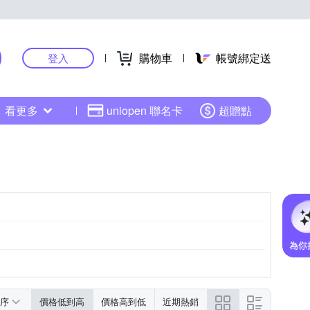
購物車
帳號綁定送
登入
看更多
uniopen 聯名卡
超贈點
序
價格低到高
價格高到低
近期熱銷