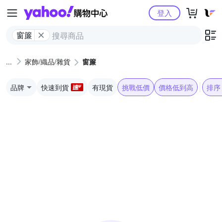
Yahoo購物中心
登入
窗簾
家飾/織品/雜貨
窗簾
品牌
快速到貨
有現貨
挑戰低價
價格低到高
排序