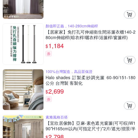
顏值即正義，140-280cm伸縮桿
【居家家】免打孔可伸縮衛生間浴簾衣櫃140-2
80cm伸縮桿(晾衣桿/曬衣桿/浴簾桿/窗簾桿)
1,184
$
券
100%台灣製造，高品質保證
Halo shades 訂製柔紗調光簾 60-90/151-180
公分 台灣製 客製化
2,699
$
券
素雅風格百搭
【宜欣居傢飾】亞麻-素色遮光窗簾(可可棕)W1
90*H165cm以內(可指定尺寸)*2片/遮光/摺景/半
腰/窗簾/台灣製MIT
2,798
$