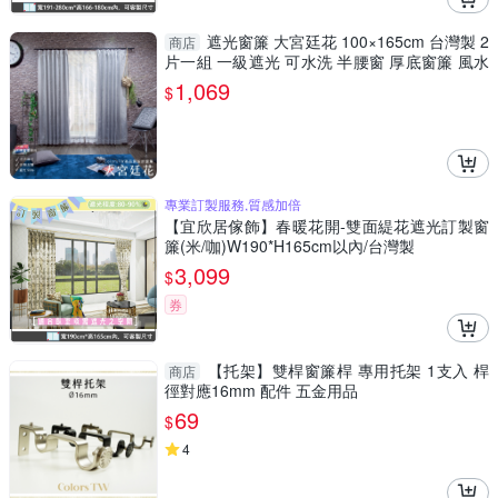
遮光窗簾 大宮廷花 100×165cm 台灣製 2
商店
片一組 一級遮光 可水洗 半腰窗 厚底窗簾 風水
窗簾 兩倍抓皺
1,069
$
專業訂製服務,質感加倍
【宜欣居傢飾】春暖花開-雙面緹花遮光訂製窗
簾(米/咖)W190*H165cm以內/台灣製
3,099
$
券
【托架】雙桿窗簾桿 專用托架 1支入 桿
商店
徑對應16mm 配件 五金用品
69
$
4