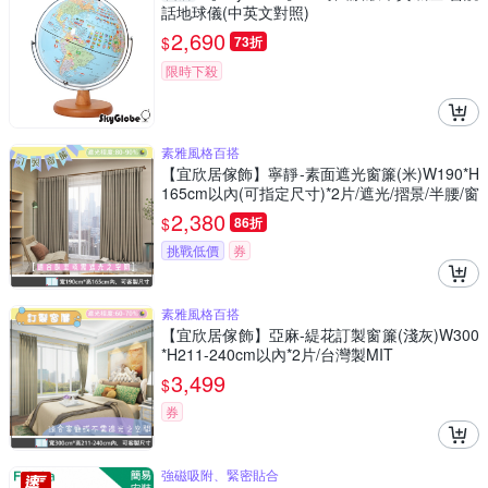
話地球儀(中英文對照)
2,690
$
73折
限時下殺
素雅風格百搭
【宜欣居傢飾】寧靜-素面遮光窗簾(米)W190*H
165cm以內(可指定尺寸)*2片/遮光/摺景/半腰/窗
簾/台灣製MIT
2,380
$
86折
挑戰低價
券
素雅風格百搭
【宜欣居傢飾】亞麻-緹花訂製窗簾(淺灰)W300
*H211-240cm以內*2片/台灣製MIT
3,499
$
券
強磁吸附、緊密貼合