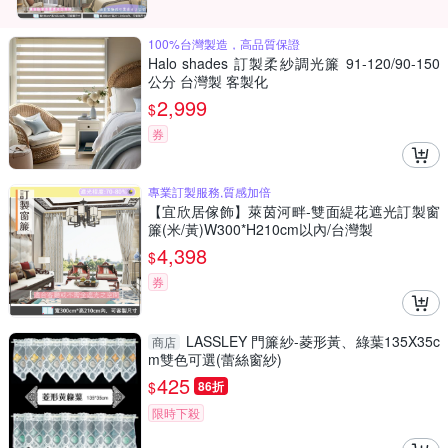
100%台灣製造，高品質保證
Halo shades 訂製柔紗調光簾 91-120/90-150
公分 台灣製 客製化
2,999
$
券
專業訂製服務,質感加倍
【宜欣居傢飾】萊茵河畔-雙面緹花遮光訂製窗
簾(米/黃)W300*H210cm以內/台灣製
4,398
$
券
LASSLEY 門簾紗-菱形黃、綠葉135X35c
商店
m雙色可選(蕾絲窗紗)
425
$
86折
限時下殺