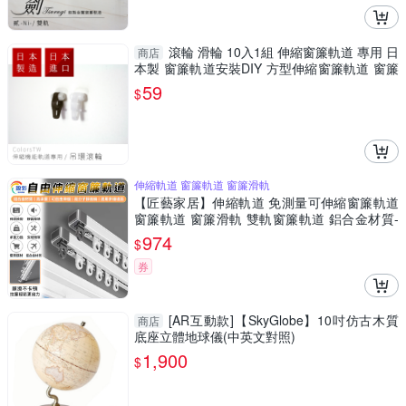
滾輪 滑輪 10入1組 伸縮窗簾軌道 專用 日
商店
本製 窗簾軌道安裝DIY 方型伸縮窗簾軌道 窗簾
伸縮桿
59
$
伸縮軌道 窗簾軌道 窗簾滑軌
【匠藝家居】伸縮軌道 免測量可伸縮窗簾軌道
窗簾軌道 窗簾滑軌 雙軌窗簾軌道 鋁合金材質-
頂裝單軌1.5米
974
$
券
[AR互動款]【SkyGlobe】10吋仿古木質
商店
底座立體地球儀(中英文對照)
1,900
$