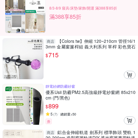
8/3-8/9 寢具/床墊/家飾/開運 滿388享85折
滿388享85折
【Colors tw】伸縮 120~210cm 管徑16/1
商店
3mm 金屬窗簾桿組 義大利系列 單桿 彩色寶石
台灣製
715
$
靜電紗網防霾紗窗
優系Usii 防霾PM2.5高強級靜電紗窗網 85x210
cm (門/黑色)
899
$
5
(
7
)
總銷量>50
券
鋁合金伸縮軌道 劍系列 標準飾頭 雙軌 1
商店
20-200cm 造型窗簾軌道DIY 遮光窗簾專用軌道