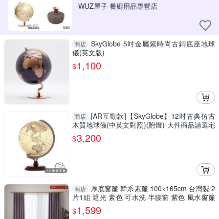
WUZ屋子 餐廚用品專營店
SkyGlobe 5吋金屬紫時尚古銅底座地球
商店
儀(英文版)
1,100
$
[AR互動款]【SkyGlobe】12吋古典仿古
商店
木質地球儀(中英文對照)(附燈)-大件商品請選宅
配運送
3,200
$
厚底窗簾 韓系素簾 100×165cm 台灣製 2
商店
片1組 遮光 素色 可水洗 半腰窗 紫色 風水窗簾
兩倍抓皺
1,599
$