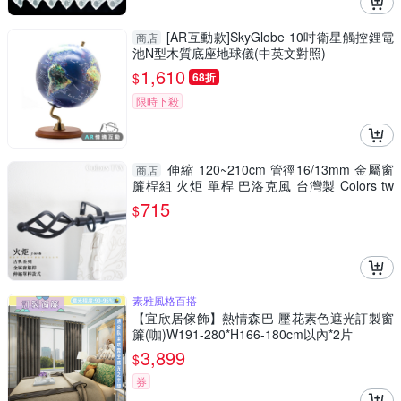
[AR互動款]SkyGlobe 10吋衛星觸控鋰電
商店
池N型木質底座地球儀(中英文對照)
1,610
$
68折
限時下殺
伸縮 120~210cm 管徑16/13mm 金屬窗
商店
簾桿組 火炬 單桿 巴洛克風 台灣製 Colors tw
室內裝潢
715
$
素雅風格百搭
【宜欣居傢飾】熱情森巴-壓花素色遮光訂製窗
簾(咖)W191-280*H166-180cm以內*2片
3,899
$
券