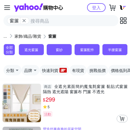
Yahoo購物中心
登入
窗簾
家飾/織品/雜貨
窗簾
全部
遮光窗簾
窗紗
窗簾配件
半腰窗簾
分類
分類
品牌
快速到貨
有現貨
挑戰低價
價格低到
全遮光素面簡約魔鬼氈窗簾 黏貼式窗簾
商店
隔熱 遮光遮陽 窗簾布 門簾 不透光
299
$
5
活動
營造舒爽典雅的居家空間