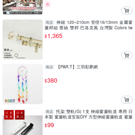
券
伸縮 120~210cm 管徑16/13mm 金屬窗
商店
簾桿組 蕾絲 雙桿 巴洛克風 台灣製 Colors tw
室內裝潢
1,365
$
【PAR.T】三羽彩夢網
商店
380
$
托架 雙軌(G) 1支 伸縮窗簾軌道 專用 日
商店
本製 窗簾軌道安裝DIY 方型伸縮窗簾軌道 窗簾
伸縮桿
99
$