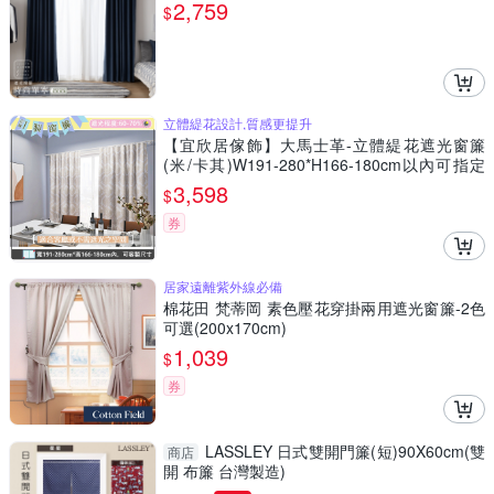
簾 兩倍抓皺
2,759
$
立體緹花設計,質感更提升
【宜欣居傢飾】大馬士革-立體緹花遮光窗簾
(米/卡其)W191-280*H166-180cm以內可指定
尺寸/遮光/摺景/半腰/窗簾/台灣製MIT
3,598
$
券
居家遠離紫外線必備
棉花田 梵蒂岡 素色壓花穿掛兩用遮光窗簾-2色
可選(200x170cm)
1,039
$
券
LASSLEY 日式雙開門簾(短)90X60cm(雙
商店
開 布簾 台灣製造)