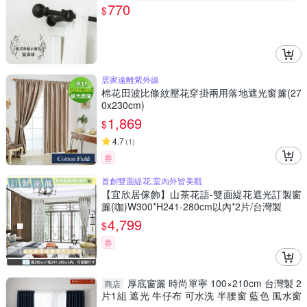
請見圖示
770
$
居家遠離紫外線
棉花田波比條紋壓花穿掛兩用落地遮光窗簾(27
0x230cm)
1,869
$
4.7
(
1
)
券
首創雙面緹花,室內外皆美觀
【宜欣居傢飾】山茶花語-雙面緹花遮光訂製窗
簾(咖)W300*H241-280cm以內*2片/台灣製
4,799
$
券
厚底窗簾 時尚單寧 100×210cm 台灣製 2
商店
片1組 遮光 牛仔布 可水洗 半腰窗 藍色 風水窗