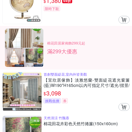
1,380
$
69折
限時下殺
棉花田居家佈飾299元起
滿299大優惠
首創雙面緹花,室內外皆美觀
【宜欣居傢飾】淡雅悠蘭-雙面緹花遮光窗簾
(藍)W190*H165cm以內可指定尺寸/遮光/摺景/
半腰/窗簾/台灣製MIT
3,098
$
挑戰低價
券
天然清涼 竹飄香
棉花田花卉彩色天然竹捲簾(150x160cm)