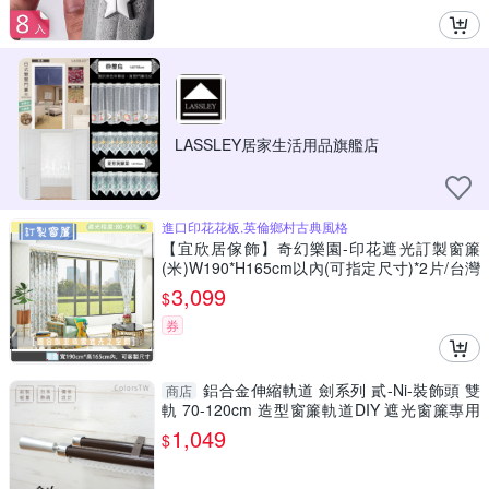
LASSLEY居家生活用品旗艦店
進口印花花板,英倫鄉村古典風格
【宜欣居傢飾】奇幻樂園-印花遮光訂製窗簾
(米)W190*H165cm以內(可指定尺寸)*2片/台灣
製
3,099
$
券
鋁合金伸縮軌道 劍系列 貳-Ni-裝飾頭 雙
商店
軌 70-120cm 造型窗簾軌道DIY 遮光窗簾專用
軌道
1,049
$