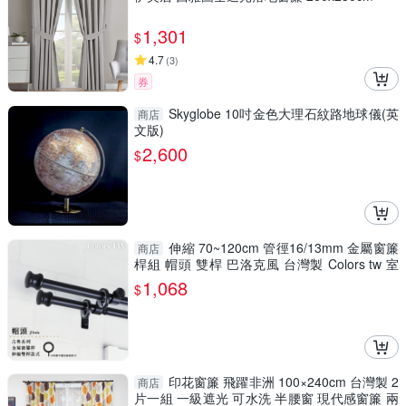
1,301
$
4.7
(
3
)
券
Skyglobe 10吋金色大理石紋路地球儀(英
商店
文版)
2,600
$
伸縮 70~120cm 管徑16/13mm 金屬窗簾
商店
桿組 帽頭 雙桿 巴洛克風 台灣製 Colors tw 室
內裝潢
1,068
$
印花窗簾 飛躍非洲 100×240cm 台灣製 2
商店
片一組 一級遮光 可水洗 半腰窗 現代感窗簾 兩