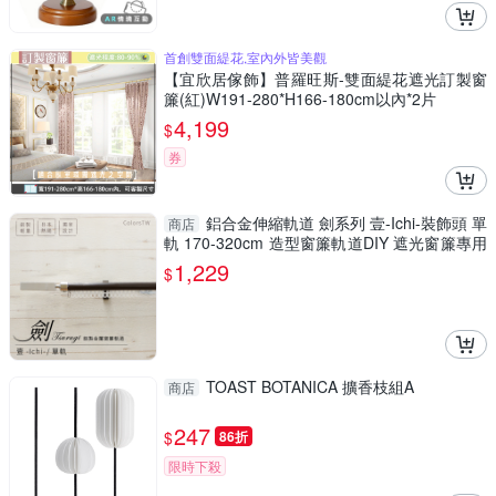
首創雙面緹花,室內外皆美觀
【宜欣居傢飾】普羅旺斯-雙面緹花遮光訂製窗
簾(紅)W191-280*H166-180cm以內*2片
4,199
$
券
鋁合金伸縮軌道 劍系列 壹-Ichi-裝飾頭 單
商店
軌 170-320cm 造型窗簾軌道DIY 遮光窗簾專用
軌道
1,229
$
TOAST BOTANICA 擴香枝組A
商店
247
$
86折
限時下殺