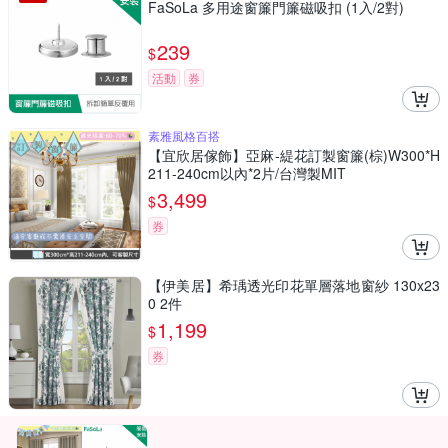
FaSoLa 多用途窗簾門簾磁吸扣 (1入/2對)
239
$
活動
券
素雅風格百搭
【宜欣居傢飾】亞麻-緹花訂製窗簾(棕)W300*H
211-240cm以內*2片/台灣製MIT
3,499
$
券
【伊美居】希瑀透光印花單層落地窗紗 130x23
0 2件
1,199
$
券