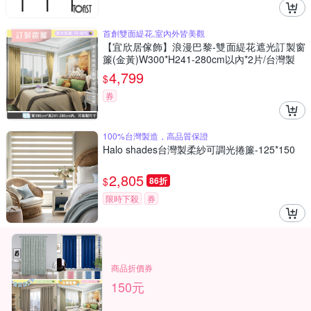
首創雙面緹花,室內外皆美觀
【宜欣居傢飾】浪漫巴黎-雙面緹花遮光訂製窗
簾(金黃)W300*H241-280cm以內*2片/台灣製
4,799
$
券
100%台灣製造，高品質保證
Halo shades台灣製柔紗可調光捲簾-125*150
2,805
$
86折
限時下殺
券
商品折價券
150元