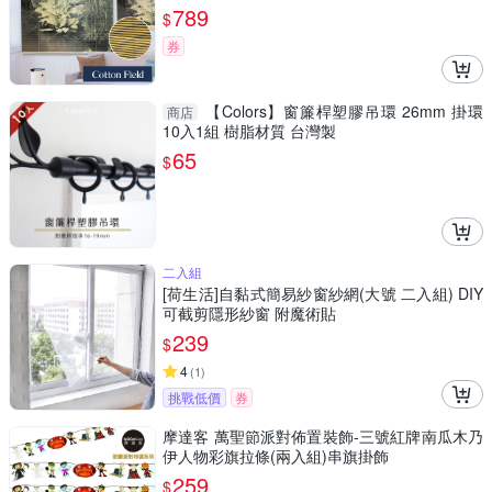
789
$
券
【Colors】窗簾桿塑膠吊環 26mm 掛環
商店
10入1組 樹脂材質 台灣製
65
$
二入組
[荷生活]自黏式簡易紗窗紗網(大號 二入組) DIY
可截剪隱形紗窗 附魔術貼
239
$
4
(
1
)
挑戰低價
券
摩達客 萬聖節派對佈置裝飾-三號紅牌南瓜木乃
伊人物彩旗拉條(兩入組)串旗掛飾
259
$