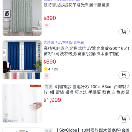
波特雪尼紗緹花半遮光單層半腰窗簾
890
$
券
高精密抗UV三明治遮光布
高精密純素色穿桿式抗UV遮光窗簾/200*165*1
窗2片(可洗衣機洗/窗簾/拉簾/風水簾/門簾)
690
$
4.7
(
2
)
券
刺繡窗紗 雪地冷杉 100×163cm 台灣製 2
商店
片1組 蕾絲 裙襬 可水洗 半腰窗 藍色 白色 紗簾
兩倍抓皺
1,999
$
【SkyGlobe】10吋國旗版木質底座/會說
商店