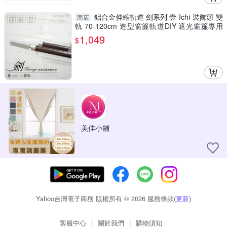
鋁合金伸縮軌道 劍系列 壹-Ichi-裝飾頭 雙
商店
軌 70-120cm 造型窗簾軌道DIY 遮光窗簾專用
軌道
1,049
$
美佳小舖
Yahoo台灣電子商務 版權所有 © 2026 服務條款(
更新
)
客服中心
|
關於我們
|
購物須知