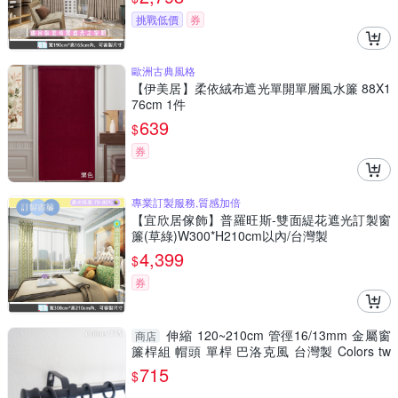
挑戰低價
券
歐洲古典風格
【伊美居】柔依絨布遮光單開單層風水簾 88X1
76cm 1件
639
$
券
專業訂製服務,質感加倍
【宜欣居傢飾】普羅旺斯-雙面緹花遮光訂製窗
簾(草綠)W300*H210cm以內/台灣製
4,399
$
券
伸縮 120~210cm 管徑16/13mm 金屬窗
商店
簾桿組 帽頭 單桿 巴洛克風 台灣製 Colors tw
室內裝潢
715
$