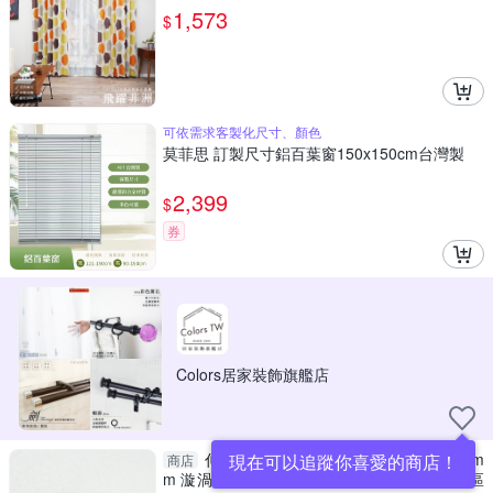
倍抓皺
1,573
$
可依需求客製化尺寸、顏色
莫菲思 訂製尺寸鋁百葉窗150x150cm台灣製
2,399
$
券
Colors居家裝飾旗艦店
伸縮小窗桿組 183~305cm 管徑9.8/7.8m
現在可以追蹤你喜愛的商店！
商店
m 漩渦球造型 窗簾桿 歐式 台灣製造 偏遠地區