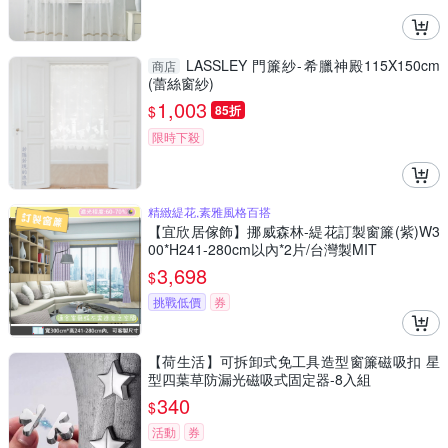
LASSLEY 門簾紗-希臘神殿115X150cm
商店
(蕾絲窗紗)
1,003
$
85折
限時下殺
精緻緹花,素雅風格百搭
【宜欣居傢飾】挪威森林-緹花訂製窗簾(紫)W3
00*H241-280cm以內*2片/台灣製MIT
3,698
$
挑戰低價
券
【荷生活】可拆卸式免工具造型窗簾磁吸扣 星
型四葉草防漏光磁吸式固定器-8入組
340
$
活動
券