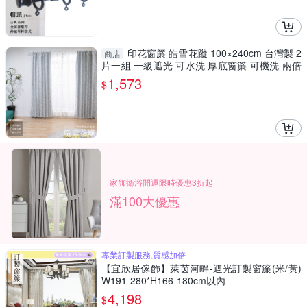
印花窗簾 皓雪花蹤 100×240cm 台灣製 2
商店
片一組 一級遮光 可水洗 厚底窗簾 可機洗 兩倍
抓皺
1,573
$
家飾衛浴開運限時優惠3折起
滿100大優惠
專業訂製服務,質感加倍
【宜欣居傢飾】萊茵河畔-遮光訂製窗簾(米/黃)
W191-280*H166-180cm以內
4,198
$