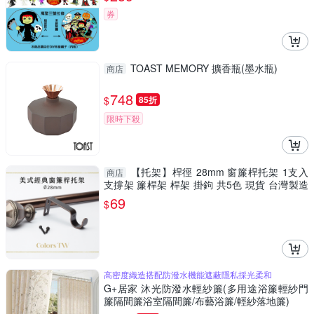
券
TOAST MEMORY 擴香瓶(墨水瓶)
商店
748
$
85折
限時下殺
【托架】桿徑 28mm 窗簾桿托架 1支入
商店
支撐架 簾桿架 桿架 掛鉤 共5色 現貨 台灣製造
美式經典系列
69
$
高密度織造搭配防潑水機能遮蔽隱私採光柔和
G+居家 沐光防潑水輕紗簾(多用途浴簾輕紗門
簾隔間簾浴室隔間簾/布藝浴簾/輕紗落地簾)