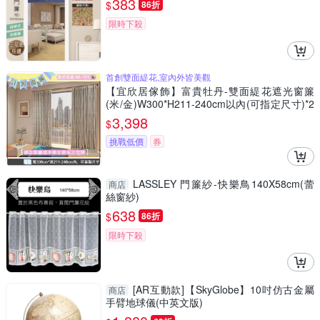
383
$
86折
限時下殺
首創雙面緹花,室內外皆美觀
【宜欣居傢飾】富貴牡丹-雙面緹花遮光窗簾
(米/金)W300*H211-240cm以內(可指定尺寸)*2
片/遮光/摺景/落地/窗簾/台灣製MIT
3,398
$
挑戰低價
券
LASSLEY 門簾紗-快樂鳥140X58cm(蕾
商店
絲窗紗)
638
$
86折
限時下殺
[AR互動款]【SkyGlobe】10吋仿古金屬
商店
手臂地球儀(中英文版)