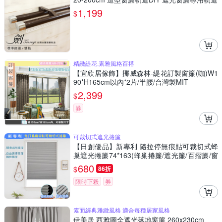
1,199
$
精緻緹花,素雅風格百搭
【宜欣居傢飾】挪威森林-緹花訂製窗簾(咖)W1
90*H165cm以內*2片/半腰/台灣製MIT
2,399
$
券
可裁切式遮光捲簾
【日創優品】新專利 隨拉停無痕貼可裁切式蜂
巢遮光捲簾74*163(蜂巢捲簾/遮光簾/百摺簾/窗
簾/門簾)
680
$
86折
限時下殺
券
素面經典雅緻風格 適合每種居家風格
伊美居 西雅圖全遮光落地窗簾 260x230cm