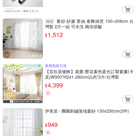
窗紗 紗簾 蕾絲 春舞綠意 100×208cm 台
商店
灣製 2片一組 可水洗 兩倍抓皺
1,512
$
素雅風格百搭
【宜欣居傢飾】真愛-壓花素色遮光訂製窗簾(卡
其)W300*H241-280cm以內*2片/台灣製
4,399
$
券
伊美居 - 團圓刺繡落地窗紗 130x230cm(2件)
949
$
券