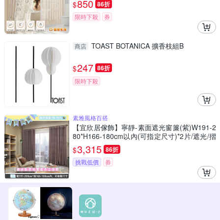
850
$
86折
限時下殺
券
TOAST BOTANICA 擴香枝組B
商店
247
$
86折
限時下殺
素雅風格百搭
【宜欣居傢飾】寧靜-素面遮光窗簾(紫)W191-2
80*H166-180cm以內(可指定尺寸)*2片/遮光/摺
景/半腰/窗簾/台灣製MIT
3,315
$
86折
挑戰低價
券