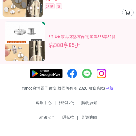
活動
券
8/3-8/9 寢具/床墊/家飾/開運 滿388享85折
滿388享85折
Yahoo台灣電子商務 版權所有 © 2026 服務條款(
更新
)
客服中心
|
關於我們
|
購物須知
網路安全
|
隱私權
|
分類地圖