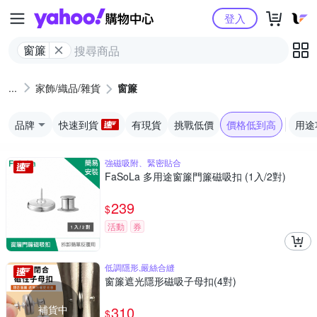
Yahoo購物中心
登入
窗簾
家飾/織品/雜貨
窗簾
品牌
快速到貨
有現貨
挑戰低價
價格低到高
用途
強磁吸附、緊密貼合
FaSoLa 多用途窗簾門簾磁吸扣 (1入/2對)
239
$
活動
券
低調隱形,嚴絲合縫
窗簾遮光隱形磁吸子母扣(4對)
補貨中
310
$