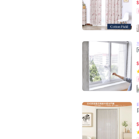
$
$
$