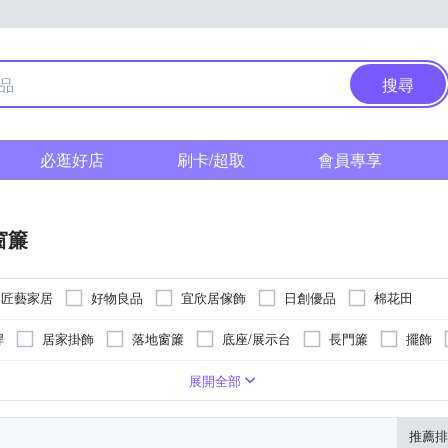
搜尋
必逛好店
刷卡/超取
會員專享
窗簾
匠藝家居
好物良品
宜欣居傢飾
日創優品
棉花田
桿
居家掛飾
落地窗簾
底座/展示台
長門簾
擺飾
勾
防塵
可黏貼；但商品不含背膠
磁吸扣
可釘掛；商品內含釘勾
展開全部
推薦排