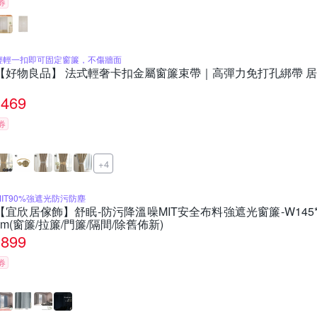
券
輕輕一扣即可固定窗簾，不傷牆面
【好物良品】 法式輕奢卡扣金屬窗簾束帶｜高彈力免打孔綁帶 
469
券
+4
MIT90%強遮光防污防塵
【宜欣居傢飾】舒眠-防污降溫噪MIT安全布料強遮光窗簾-W145*H
cm(窗簾/拉簾/門簾/隔間/除舊佈新)
899
券