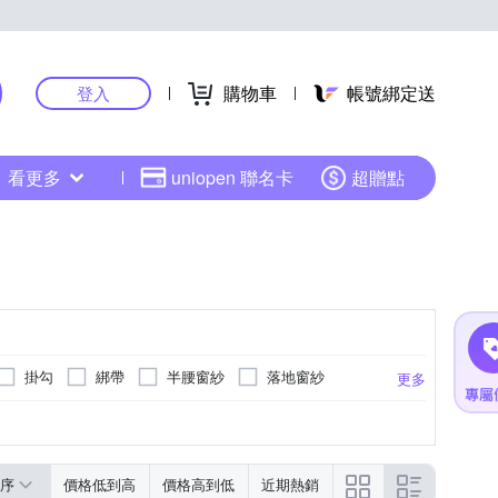
購物車
帳號綁定送
登入
看更多
uniopen 聯名卡
超贈點
掛勾
綁帶
半腰窗紗
落地窗紗
更多
序
價格低到高
價格高到低
近期熱銷