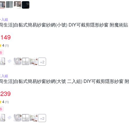
一入組
[荷生活]自黏式簡易紗窗紗網(小號) DIY可截剪隱形紗窗 附魔術貼
149
4
(
1
)
券
+2
二入組
[荷生活]自黏式簡易紗窗紗網(大號 二入組) DIY可截剪隱形紗窗 
239
4
(
1
)
券
+2