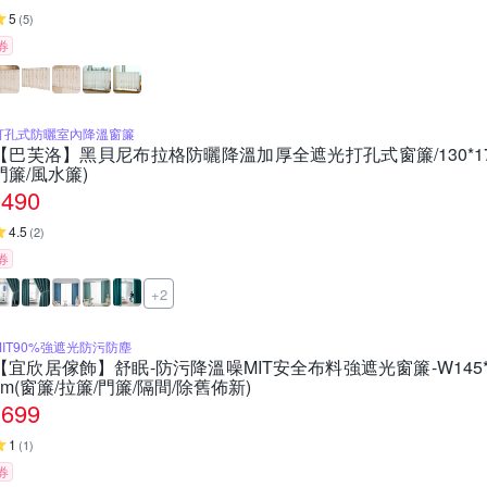
5
(
5
)
券
打孔式防曬室內降溫窗簾
【巴芙洛】黑貝尼布拉格防曬降溫加厚全遮光打孔式窗簾/130*17
門簾/風水簾)
490
4.5
(
2
)
券
+2
MIT90%強遮光防污防塵
【宜欣居傢飾】舒眠-防污降溫噪MIT安全布料強遮光窗簾-W145*H
cm(窗簾/拉簾/門簾/隔間/除舊佈新)
699
1
(
1
)
券