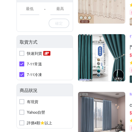
-
確定
取貨方式
快速到貨
$
7-11常溫
7-11冷凍
商品狀況
有現貨
Yahoo自營
$
評價4顆
以上