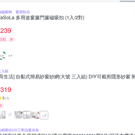
強磁吸附、緊密貼合
FaSoLa 多用途窗簾門簾磁吸扣 (1入/2對)
239
活動
券
三入組
[荷生活] 自黏式簡易紗窗紗網(大號 三入組) DIY可截剪隱形紗窗
319
5
(
1
)
券
+2
高精密抗UV三明治遮光布