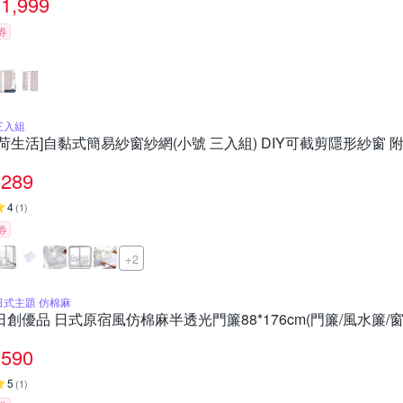
1,999
券
三入組
[荷生活]自黏式簡易紗窗紗網(小號 三入組) DIY可截剪隱形紗窗 
289
4
(
1
)
券
+2
日式主題 仿棉麻
日創優品 日式原宿風仿棉麻半透光門簾88*176cm(門簾/風水簾/窗
590
5
(
1
)