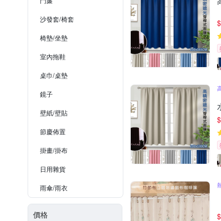
門簾
沙發套/椅套
$
椅墊/坐墊
室內拖鞋
桌巾/桌墊
鏡子
壁紙/壁貼
$
節慶佈置
掛畫/掛布
日用雜貨
雨傘/雨衣
價格
$