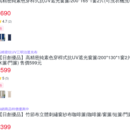
高精密純素色穿桿式抗UV遮光窗簾/200*165*1窗2片(可洗衣機洗/
690
4.7
(
2
)
券
高精密抗UV三明治遮光布
【日創優品】高精密純素色穿桿式抗UV遮光窗簾/200*130*1窗2
水簾/門簾) 售價599元
599
5
(
5
)
券
熱銷商品特價優惠中
【日創優品】竹節布立體刺繡窗紗布咖啡簾(咖啡簾/窗簾/短簾/門簾
399