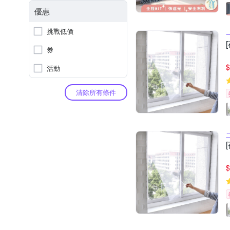
優惠
挑戰低價
券
$
活動
清除所有條件
$