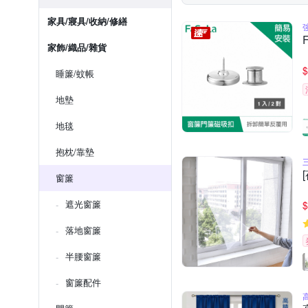
家具/寢具/收納/修繕
家飾/織品/雜貨
$
睡簾/蚊帳
地墊
地毯
抱枕/靠墊
窗簾
遮光窗簾
$
落地窗簾
半腰窗簾
窗簾配件