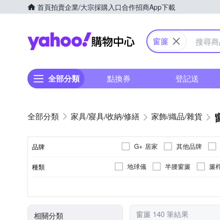
首頁
拍賣
企業/大宗採購入口
合作招商
App下載
Yahoo購物中心
窗簾
全部分類
點換券
登記送
家具/寢具/收納/修繕
家飾/織品/雜貨
G+ 居家
其他品牌
品牌
地球儀
半腰窗簾
簾
種類
品牌名稱
桌巾/桌墊
遮光
否
塑膠製品專用
膠帶
可釘掛；但商品不含釘
安裝配件
雙開
用途功能
黏貼/釘掛
用途
類型
窗簾 140 筆結果
相關分類