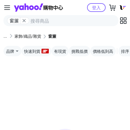
Yahoo購物中心
登入
窗簾
家飾/織品/雜貨
窗簾
品牌
快速到貨
有現貨
挑戰低價
價格低到高
排序